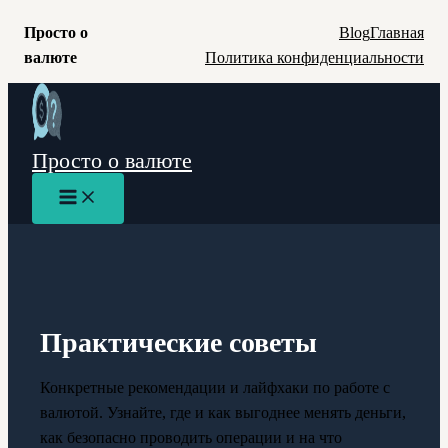
Просто о
Blog
Главная
валюте
Политика конфиденциальности
Перейти
к
содержимому
Просто о валюте
Main
Menu
Практические советы
Конкретные рекомендации и лайфхаки по работе с
валютой. Узнайте, где и как выгоднее менять деньги,
как безопасно проводить операции и на что