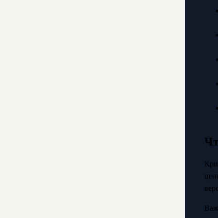
Чт
Кри
цеп
вер
Важ