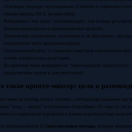
Основные подходы: протокольные (CoinJoin) и сервисные (custo
обходы (мосты, DEX, мульти-чейн).
Компромисс: чем выше "анонимизация", тем больше регулятор
блокировки/вопросы к происхождению средств).
Техническое ограничение: анонимность не абсолютна - метада
пользователя часто деанонимизируют.
Операционный риск: у сервисных миксеров максимальны риск
потери контроля над средствами.
На практике чаще выбирают не "максимальную приватность",
юридическим следом и документацией.
о такое крипто-миксер: цели и разновид
пто-миксер (mixing service, tumbler) - обобщающее название инс
очки "вход → выход" в публичных блокчейнах. По смыслу это н
оятности корректной атрибуции в рамках вероятностных моделей
но разграничивать: (1)
протокольные методы
, которые коорди