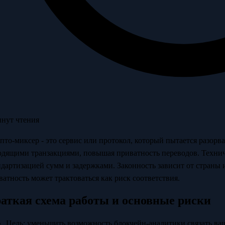
инут чтения
пто-миксер - это сервис или протокол, который пытается разор
одящими транзакциями, повышая приватность переводов. Технич
ндартизацией сумм и задержками. Законность зависит от страны 
ватность может трактоваться как риск соответствия.
аткая схема работы и основные риски
Цель: уменьшить возможность блокчейн-аналитики связать ваш