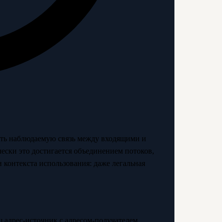
вать наблюдаемую связь между входящими и
ески это достигается объединением потоков,
и контекста использования: даже легальная
 адрес-источник с адресом-получателем.