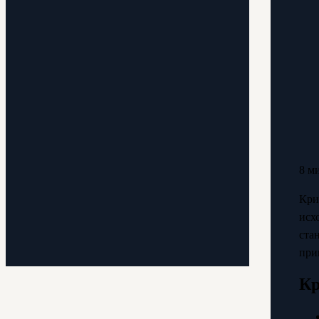
8 м
Кри
исх
ста
при
Кр