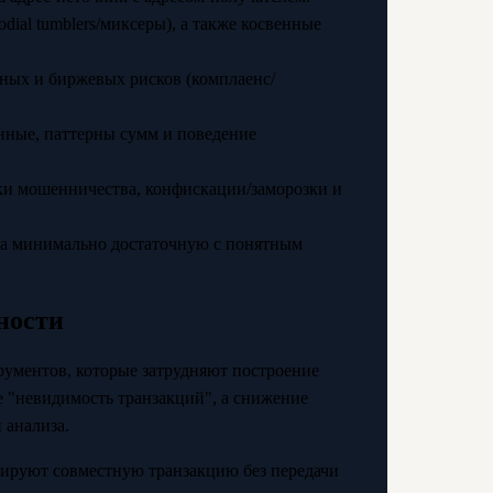
dial tumblers/миксеры), а также косвенные
ных и биржевых рисков (комплаенс/
нные, паттерны сумм и поведение
и мошенничества, конфискации/заморозки и
 а минимально достаточную с понятным
ности
трументов, которые затрудняют построение
е "невидимость транзакций", а снижение
 анализа.
нируют совместную транзакцию без передачи