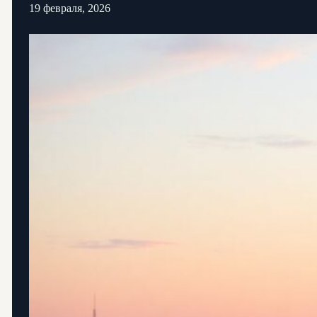
19 февраля, 2026