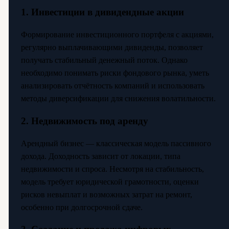
1. Инвестиции в дивидендные акции
Формирование инвестиционного портфеля с акциями,
регулярно выплачивающими дивиденды, позволяет
получать стабильный денежный поток. Однако
необходимо понимать риски фондового рынка, уметь
анализировать отчётность компаний и использовать
методы диверсификации для снижения волатильности.
2. Недвижимость под аренду
Арендный бизнес — классическая модель пассивного
дохода. Доходность зависит от локации, типа
недвижимости и спроса. Несмотря на стабильность,
модель требует юридической грамотности, оценки
рисков невыплат и возможных затрат на ремонт,
особенно при долгосрочной сдаче.