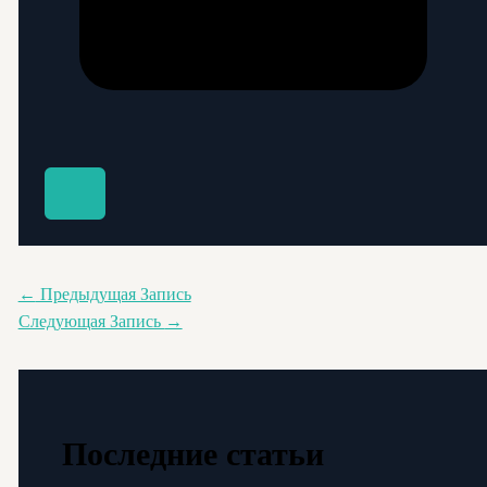
←
Предыдущая Запись
Следующая Запись
→
Последние статьи