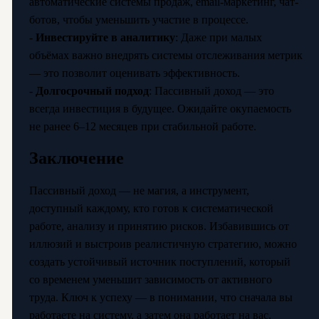
автоматические системы продаж, email-маркетинг, чат-
ботов, чтобы уменьшить участие в процессе.
-
Инвестируйте в аналитику
: Даже при малых
объёмах важно внедрять системы отслеживания метрик
— это позволит оценивать эффективность.
-
Долгосрочный подход
: Пассивный доход — это
всегда инвестиция в будущее. Ожидайте окупаемость
не ранее 6–12 месяцев при стабильной работе.
Заключение
Пассивный доход — не магия, а инструмент,
доступный каждому, кто готов к систематической
работе, анализу и принятию рисков. Избавившись от
иллюзий и выстроив реалистичную стратегию, можно
создать устойчивый источник поступлений, который
со временем уменьшит зависимость от активного
труда. Ключ к успеху — в понимании, что сначала вы
работаете на систему, а затем она работает на вас.