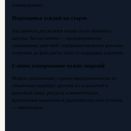
планированию.
Недооценка усилий на старте
Пассивность достигается только после активного
запуска. Частая ошибка — преждевременное
прекращение действий: недофинансирование рекламы,
остановка до фазы роста, отказ от поддержки клиентов.
Слепое копирование чужих моделей
Модель, работающая у одного предпринимателя, не
обязательно подойдет другому из-за различий в
рыночной нише, ресурсах и компетенциях.
Критическое мышление и адаптация под свои условия
— обязательны.