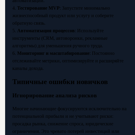
автоматизации.
4.
Тестирование MVP
: Запустите минимально
жизнеспособный продукт или услугу и соберите
обратную связь.
5.
Автоматизация процессов
: Используйте
инструменты (CRM, автоворонки, рекламные
алгоритмы) для уменьшения ручного труда.
6.
Мониторинг и масштабирование
: Постоянно
отслеживайте метрики, оптимизируйте и расширяйте
каналы дохода.
Типичные ошибки новичков
Игнорирование анализа рисков
Многие начинающие фокусируются исключительно на
потенциальной прибыли и не учитывают риски:
просадка рынка, снижение спроса, юридические
ограничения. Это чревато потерей инвестиций или