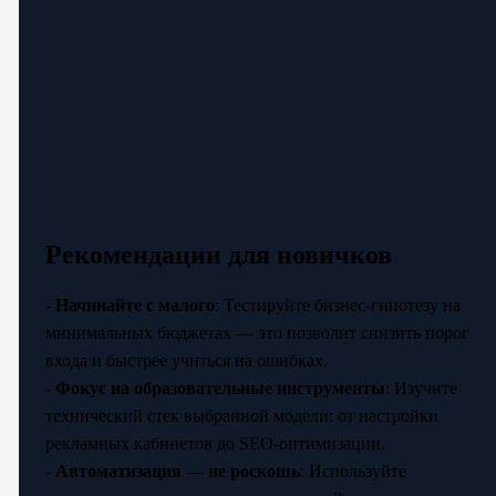
Рекомендации для новичков
-
Начинайте с малого
: Тестируйте бизнес-гипотезу на
минимальных бюджетах — это позволит снизить порог
входа и быстрее учиться на ошибках.
-
Фокус на образовательные инструменты
: Изучите
технический стек выбранной модели: от настройки
рекламных кабинетов до SEO-оптимизации.
-
Автоматизация — не роскошь
: Используйте