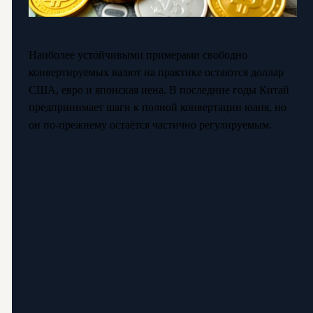
Наиболее устойчивыми примерами свободно
конвертируемых валют на практике остаются доллар
США, евро и японская иена. В последние годы Китай
предпринимает шаги к полной конвертации юаня, но
он по-прежнему остаётся частично регулируемым.