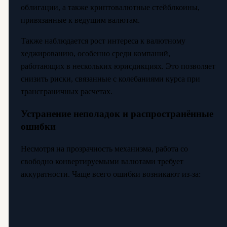
облигации, а также криптовалютные стейблкоины,
привязанные к ведущим валютам.
Также наблюдается рост интереса к валютному
хеджированию, особенно среди компаний,
работающих в нескольких юрисдикциях. Это позволяет
снизить риски, связанные с колебаниями курса при
трансграничных расчетах.
Устранение неполадок и распространённые
ошибки
Несмотря на прозрачность механизма, работа со
свободно конвертируемыми валютами требует
аккуратности. Чаще всего ошибки возникают из-за: