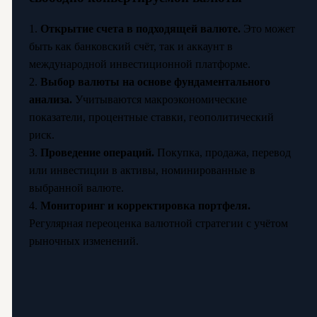
1.
Открытие счета в подходящей валюте.
Это может
быть как банковский счёт, так и аккаунт в
международной инвестиционной платформе.
2.
Выбор валюты на основе фундаментального
анализа.
Учитываются макроэкономические
показатели, процентные ставки, геополитический
риск.
3.
Проведение операций.
Покупка, продажа, перевод
или инвестиции в активы, номинированные в
выбранной валюте.
4.
Мониторинг и корректировка портфеля.
Регулярная переоценка валютной стратегии с учётом
рыночных изменений.