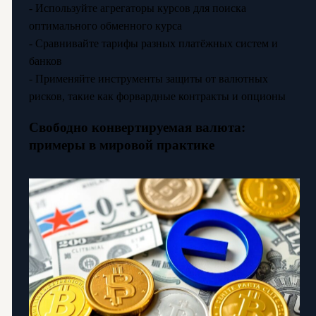
- Используйте агрегаторы курсов для поиска
оптимального обменного курса
- Сравнивайте тарифы разных платёжных систем и
банков
- Применяйте инструменты защиты от валютных
рисков, такие как форвардные контракты и опционы
Свободно конвертируемая валюта:
примеры в мировой практике