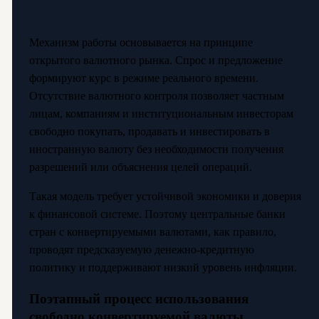
Механизм работы основывается на принципе
открытого валютного рынка. Спрос и предложение
формируют курс в режиме реального времени.
Отсутствие валютного контроля позволяет частным
лицам, компаниям и институциональным инвесторам
свободно покупать, продавать и инвестировать в
иностранную валюту без необходимости получения
разрешений или объяснения целей операций.
Такая модель требует устойчивой экономики и доверия
к финансовой системе. Поэтому центральные банки
стран с конвертируемыми валютами, как правило,
проводят предсказуемую денежно-кредитную
политику и поддерживают низкий уровень инфляции.
Поэтапный процесс использования
свободно конвертируемой валюты