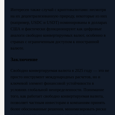
Интересен также случай с криптовалютами: несмотря
на их децентрализованную природу, некоторые из них
(например, USDC и USDT) номинированы в долларах
США и фактически функционируют как цифровые
аналоги свободно конвертируемых валют, особенно в
странах с ограниченным доступом к иностранной
валюте.
Заключение
Свободно конвертируемая валюта в 2025 году — это не
просто инструмент международных расчетов, но и
ключевой элемент финансовой устойчивости в
условиях глобальной неопределенности. Понимание
того, как работает свободно конвертируемая валюта,
позволяет частным инвесторам и компаниям принять
более обоснованные решения, минимизировать риски