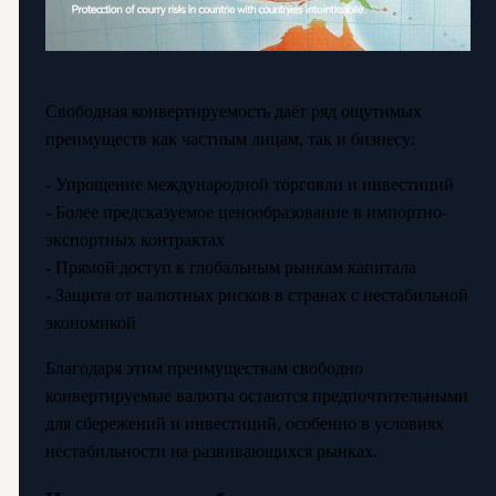
Свободная конвертируемость даёт ряд ощутимых
преимуществ как частным лицам, так и бизнесу:
- Упрощение международной торговли и инвестиций
- Более предсказуемое ценообразование в импортно-
экспортных контрактах
- Прямой доступ к глобальным рынкам капитала
- Защита от валютных рисков в странах с нестабильной
экономикой
Благодаря этим преимуществам свободно
конвертируемые валюты остаются предпочтительными
для сбережений и инвестиций, особенно в условиях
нестабильности на развивающихся рынках.