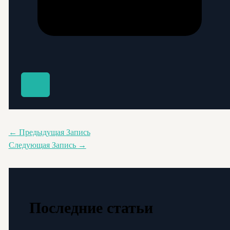
←
Предыдущая Запись
Следующая Запись
→
Последние статьи