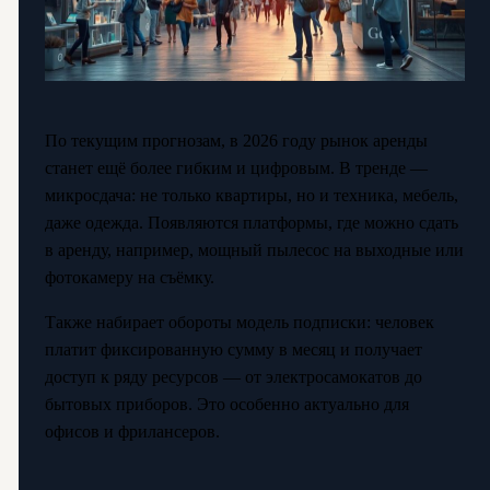
По текущим прогнозам, в 2026 году рынок аренды
станет ещё более гибким и цифровым. В тренде —
микросдача: не только квартиры, но и техника, мебель,
даже одежда. Появляются платформы, где можно сдать
в аренду, например, мощный пылесос на выходные или
фотокамеру на съёмку.
Также набирает обороты модель подписки: человек
платит фиксированную сумму в месяц и получает
доступ к ряду ресурсов — от электросамокатов до
бытовых приборов. Это особенно актуально для
офисов и фрилансеров.