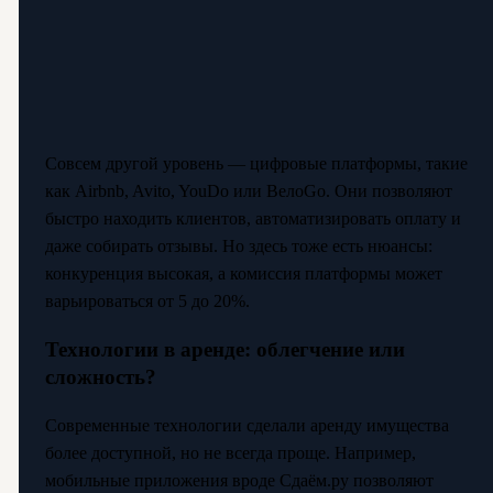
Совсем другой уровень — цифровые платформы, такие
как Airbnb, Avito, YouDo или ВелоGo. Они позволяют
быстро находить клиентов, автоматизировать оплату и
даже собирать отзывы. Но здесь тоже есть нюансы:
конкуренция высокая, а комиссия платформы может
варьироваться от 5 до 20%.
Технологии в аренде: облегчение или
сложность?
Современные технологии сделали аренду имущества
более доступной, но не всегда проще. Например,
мобильные приложения вроде Сдаём.ру позволяют