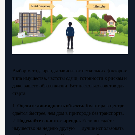
Выбор метода аренды зависит от нескольких факторов:
типа имущества, частоты сдачи, готовности к рискам и
даже вашего образа жизни. Вот несколько советов для
старта:
1.
Оцените ликвидность объекта.
Квартира в центре
сдаётся быстрее, чем дом в пригороде без транспорта.
2.
Подумайте о частоте аренды.
Если вы сдаёте
имущество на неделю-другую — лучше использовать