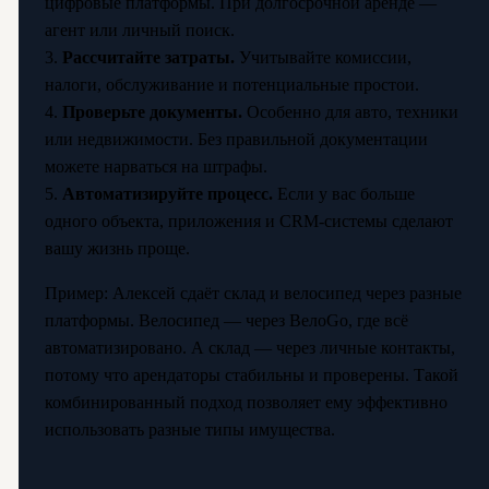
цифровые платформы. При долгосрочной аренде —
агент или личный поиск.
3.
Рассчитайте затраты.
Учитывайте комиссии,
налоги, обслуживание и потенциальные простои.
4.
Проверьте документы.
Особенно для авто, техники
или недвижимости. Без правильной документации
можете нарваться на штрафы.
5.
Автоматизируйте процесс.
Если у вас больше
одного объекта, приложения и CRM-системы сделают
вашу жизнь проще.
Пример: Алексей сдаёт склад и велосипед через разные
платформы. Велосипед — через ВелоGo, где всё
автоматизировано. А склад — через личные контакты,
потому что арендаторы стабильны и проверены. Такой
комбинированный подход позволяет ему эффективно
использовать разные типы имущества.