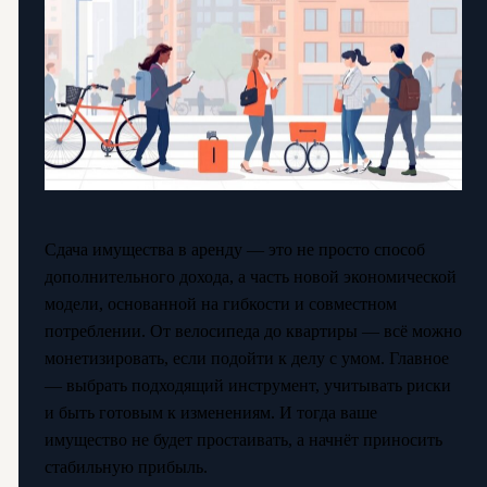
Сдача имущества в аренду — это не просто способ
дополнительного дохода, а часть новой экономической
модели, основанной на гибкости и совместном
потреблении. От велосипеда до квартиры — всё можно
монетизировать, если подойти к делу с умом. Главное
— выбрать подходящий инструмент, учитывать риски
и быть готовым к изменениям. И тогда ваше
имущество не будет простаивать, а начнёт приносить
стабильную прибыль.