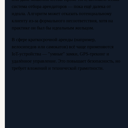
система отбора арендаторов — пока ещё далека от
идеала. Алгоритм может отказать потенциальному
клиенту из-за формального несоответствия, хотя на
практике он был бы идеальным жильцом.
В сфере краткосрочной аренды (например,
велосипедов или самокатов) всё чаще применяются
IoT-устройства — "умные" замки, GPS-трекинг и
удалённое управление. Это повышает безопасность, но
требует вложений и технической грамотности.