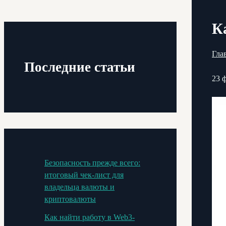
К
Гла
Последние статьи
23 
Безопасность прежде всего:
итоговый чек-лист для
владельца валюты и
криптовалюты
Как найти работу в Web3-