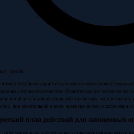
инут чтения
нимно пользоваться криптовалютами означает снижать связываем
аданных с реальной личностью. Практически это достигается ра
рационной дисциплиной, приватными кошельками и методами п
nJoin), при обязательной оценке правовых рисков и соблюдении 
роткий план действий для анонимных о
Определите модель угроз: от кого скрываете связь адресов и к