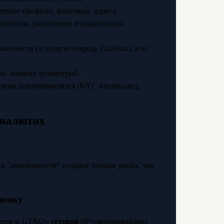
ерные профили, кошельки, адреса.
онтроль, раздельные входы/выходы,
тности (в первую очередь CoinJoin), а не
ние лишних телеметрий.
зможна деанонимизация (KYC‑вход/выход,
овалютах
и "анонимности" создают больше риска, чем
ионку
есов и UTXO),
сетевой
(IP/узел/провайдер),