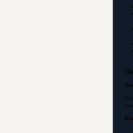
По
Чт
Выб
пол
Ка