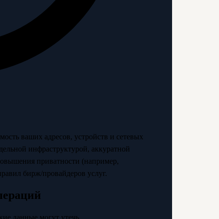
ость ваших адресов, устройств и сетевых
здельной инфраструктурой, аккуратной
овышения приватности (например,
правил бирж/провайдеров услуг.
пераций
акие данные могут утечь.