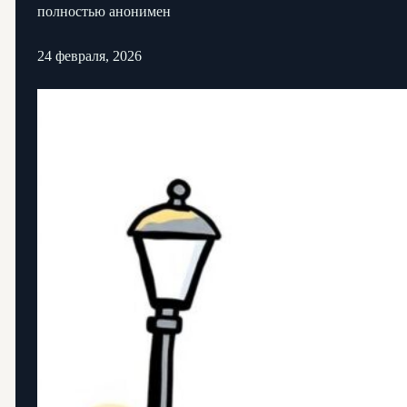
полностью анонимен
24 февраля, 2026