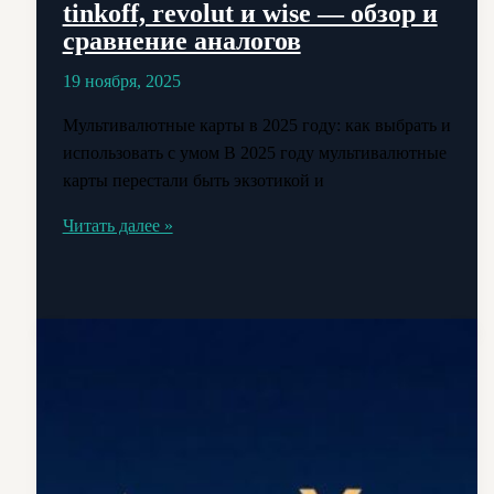
tinkoff, revolut и wise — обзор и
сравнение аналогов
19 ноября, 2025
Мультивалютные карты в 2025 году: как выбрать и
использовать с умом В 2025 году мультивалютные
карты перестали быть экзотикой и
Мультивалютные
Читать далее »
карты
tinkoff,
revolut
и
wise
—
обзор
и
сравнение