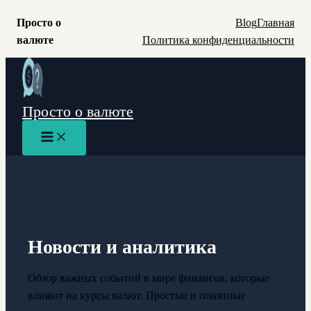
Просто о
Blog
Главная
валюте
Политика конфиденциальности
Перейти
к
содержимому
Просто о валюте
Main
Menu
Новости и аналитика
Обзор важных событий в мире финансов, которые
влияют на курсы валют. Простые и понятные