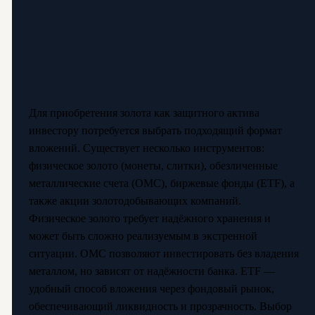
Для приобретения золота как защитного актива
инвестору потребуется выбрать подходящий формат
вложений. Существует несколько инструментов:
физическое золото (монеты, слитки), обезличенные
металлические счета (ОМС), биржевые фонды (ETF), а
также акции золотодобывающих компаний.
Физическое золото требует надёжного хранения и
может быть сложно реализуемым в экстренной
ситуации. ОМС позволяют инвестировать без владения
металлом, но зависят от надёжности банка. ETF —
удобный способ вложения через фондовый рынок,
обеспечивающий ликвидность и прозрачность. Выбор