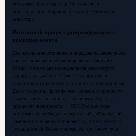
инструмента зависит от целей, горизонта
инвестирования и уровня риска, приемлемого для
инвестора.
Поэтапный процесс диверсификации с
помощью золота
Для начала инвестор должен определить, какую часть
своего капитала он готов направить в защитные
активы. Финансовые консультанты рекомендуют
отводить на золото от 5% до 15% портфеля, в
зависимости от рыночной ситуации и степени риска.
Далее следует выбрать формат вложения: приоритет
физической безопасности — физическое золото,
приоритет ликвидности — ETF. После выбора
инструмента необходимо открыть счёт в брокерской
компании или банке, приобрести актив и следить за
его динамикой. Важно учитывать, что золото лучше