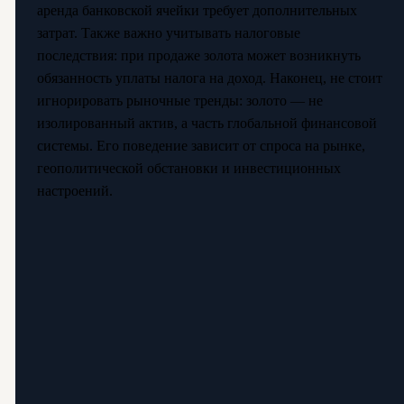
аренда банковской ячейки требует дополнительных
затрат. Также важно учитывать налоговые
последствия: при продаже золота может возникнуть
обязанность уплаты налога на доход. Наконец, не стоит
игнорировать рыночные тренды: золото — не
изолированный актив, а часть глобальной финансовой
системы. Его поведение зависит от спроса на рынке,
геополитической обстановки и инвестиционных
настроений.