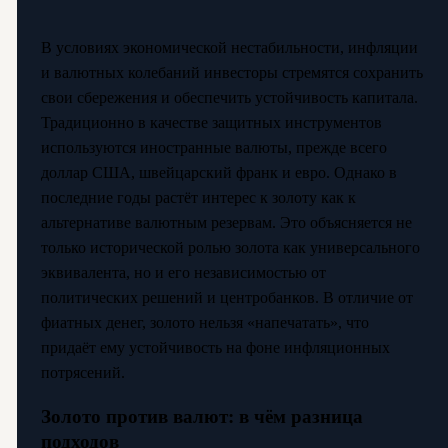
В условиях экономической нестабильности, инфляции
и валютных колебаний инвесторы стремятся сохранить
свои сбережения и обеспечить устойчивость капитала.
Традиционно в качестве защитных инструментов
используются иностранные валюты, прежде всего
доллар США, швейцарский франк и евро. Однако в
последние годы растёт интерес к золоту как к
альтернативе валютным резервам. Это объясняется не
только исторической ролью золота как универсального
эквивалента, но и его независимостью от
политических решений и центробанков. В отличие от
фиатных денег, золото нельзя «напечатать», что
придаёт ему устойчивость на фоне инфляционных
потрясений.
Золото против валют: в чём разница
подходов