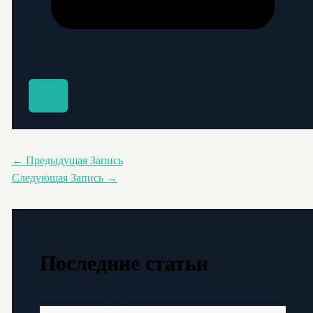
←
Предыдущая Запись
Следующая Запись
→
Последние статьи