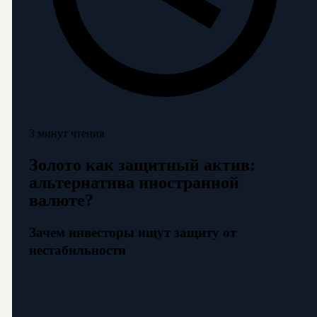
3 минут чтения
Золото как защитный актив:
альтернатива иностранной
валюте?
Зачем инвесторы ищут защиту от
нестабильности