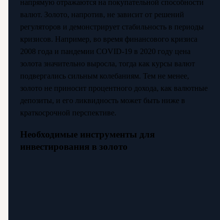
напрямую отражаются на покупательной способности
валют. Золото, напротив, не зависит от решений
регуляторов и демонстрирует стабильность в периоды
кризисов. Например, во время финансового кризиса
2008 года и пандемии COVID-19 в 2020 году цена
золота значительно выросла, тогда как курсы валют
подвергались сильным колебаниям. Тем не менее,
золото не приносит процентного дохода, как валютные
депозиты, и его ликвидность может быть ниже в
краткосрочной перспективе.
Необходимые инструменты для
инвестирования в золото