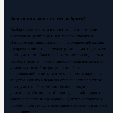
Золото или валюта: что выбрать?
Выбор между золотом и иностранной валютой не
обязательно должен быть взаимоисключающим.
Наиболее разумная стратегия — это диверсификация:
распределение активов между различными защитными
инструментами. Валюта обеспечивает ликвидность и
гибкость, золото — устойчивость и независимость. В
условиях высокой инфляции и ослабления
национальной валюты золото может стать надёжной
защитой. Однако в периоды стабильности валютные
инструменты обеспечивают более высокую
доходность. Оптимальный подход — комбинировать
золото с валютными резервами, адаптируя структуру
портфеля под текущие экономические реалии и личные
цели инвестора.