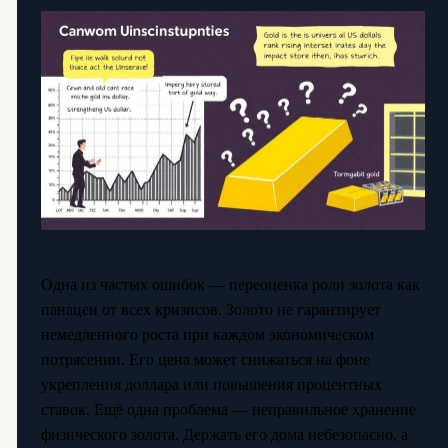
Одна из частых ошибок — переоценка роли золота как
панацеи от всех кризисов. Золото не гарантирует
немедленного роста при каждом экономическом
потрясении. Его цена может снижаться на фоне
укрепления доллара или повышения процентных
ставок. Ещё одна проблема — неправильное хранение
физического золота. Держать его дома небезопасно, а