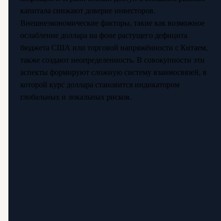
капитала снижают доверие инвесторов.
Внешнеэкономические факторы, такие как возможное
ослабление доллара на фоне растущего дефицита
бюджета США или торговой напряжённости с Китаем,
также создают неопределенность. В совокупности эти
аспекты формируют сложную систему взаимосвязей, в
которой курс доллара становится индикатором
глобальных и локальных рисков.