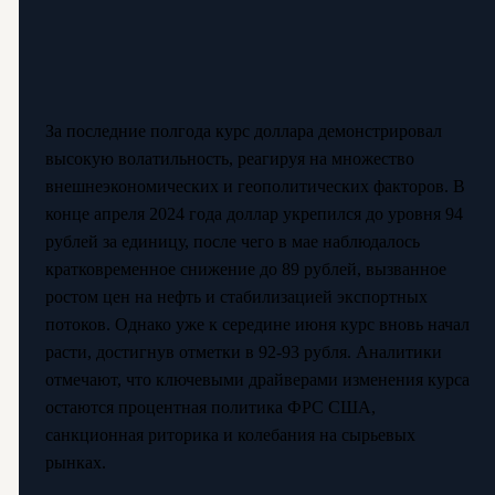
За последние полгода курс доллара демонстрировал
высокую волатильность, реагируя на множество
внешнеэкономических и геополитических факторов. В
конце апреля 2024 года доллар укрепился до уровня 94
рублей за единицу, после чего в мае наблюдалось
кратковременное снижение до 89 рублей, вызванное
ростом цен на нефть и стабилизацией экспортных
потоков. Однако уже к середине июня курс вновь начал
расти, достигнув отметки в 92-93 рубля. Аналитики
отмечают, что ключевыми драйверами изменения курса
остаются процентная политика ФРС США,
санкционная риторика и колебания на сырьевых
рынках.