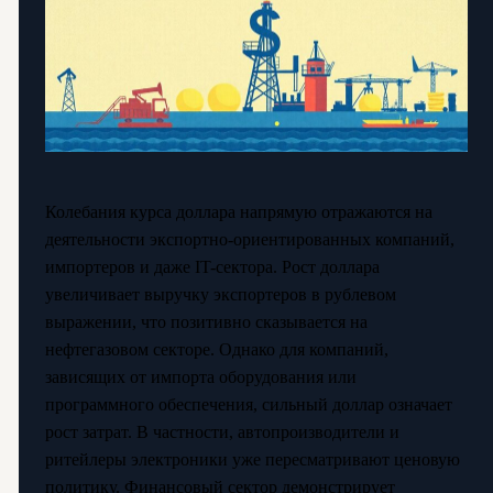
Колебания курса доллара напрямую отражаются на
деятельности экспортно-ориентированных компаний,
импортеров и даже IT-сектора. Рост доллара
увеличивает выручку экспортеров в рублевом
выражении, что позитивно сказывается на
нефтегазовом секторе. Однако для компаний,
зависящих от импорта оборудования или
программного обеспечения, сильный доллар означает
рост затрат. В частности, автопроизводители и
ритейлеры электроники уже пересматривают ценовую
политику. Финансовый сектор демонстрирует