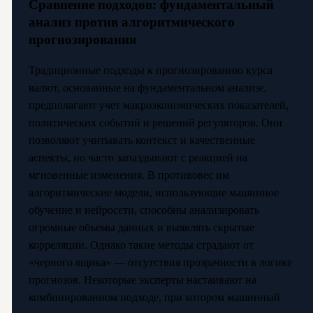
Сравнение подходов: фундаментальный
анализ против алгоритмического
прогнозирования
Традиционные подходы к прогнозированию курса
валют, основанные на фундаментальном анализе,
предполагают учет макроэкономических показателей,
политических событий и решений регуляторов. Они
позволяют учитывать контекст и качественные
аспекты, но часто запаздывают с реакцией на
мгновенные изменения. В противовес им
алгоритмические модели, использующие машинное
обучение и нейросети, способны анализировать
огромные объемы данных и выявлять скрытые
корреляции. Однако такие методы страдают от
«черного ящика» — отсутствия прозрачности в логике
прогнозов. Некоторые эксперты настаивают на
комбинированном подходе, при котором машинный