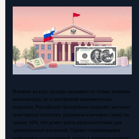
Влияние на курс доллара оказывает не только внешняя
конъюнктура, но и внутренняя экономическая
политика. Российский Центробанк сохраняет жесткую
монетарную политику, удерживая ключевую ставку на
уровне 16%, что делает рубль привлекательнее для
краткосрочных вложений. Однако сохраняющаяся
инфляция и ограниченный доступ к внешним рынкам