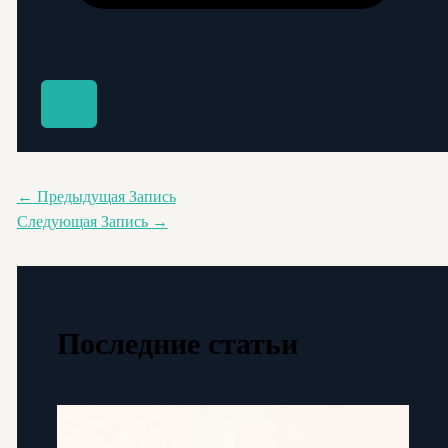
←
Предыдущая Запись
Следующая Запись
→
Последние статьи