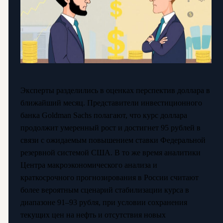
Эксперты разделились в оценках перспектив доллара в
ближайший месяц. Представители инвестиционного
банка Goldman Sachs полагают, что курс доллара
продолжит умеренный рост и достигнет 95 рублей в
связи с ожидаемым повышением ставки Федеральной
резервной системой США. В то же время аналитики
Центра макроэкономического анализа и
краткосрочного прогнозирования в России считают
более вероятным сценарий стабилизации курса в
диапазоне 91–93 рубля, при условии сохранения
текущих цен на нефть и отсутствия новых