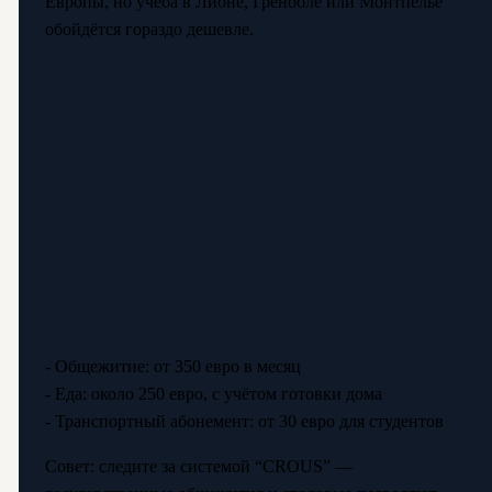
Европы, но учёба в Лионе, Гренобле или Монтпелье
обойдётся гораздо дешевле.
- Общежитие: от 350 евро в месяц
- Еда: около 250 евро, с учётом готовки дома
- Транспортный абонемент: от 30 евро для студентов
Совет: следите за системой “CROUS” —