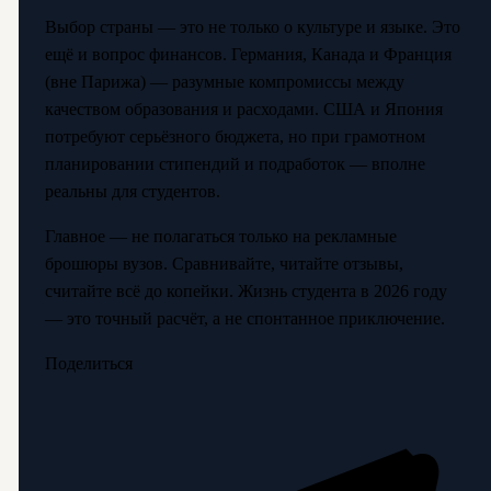
Выбор страны — это не только о культуре и языке. Это
ещё и вопрос финансов. Германия, Канада и Франция
(вне Парижа) — разумные компромиссы между
качеством образования и расходами. США и Япония
потребуют серьёзного бюджета, но при грамотном
планировании стипендий и подработок — вполне
реальны для студентов.
Главное — не полагаться только на рекламные
брошюры вузов. Сравнивайте, читайте отзывы,
считайте всё до копейки. Жизнь студента в 2026 году
— это точный расчёт, а не спонтанное приключение.
Поделиться