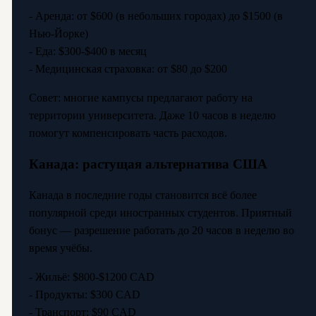
- Аренда: от $600 (в небольших городах) до $1500 (в
Нью-Йорке)
- Еда: $300-$400 в месяц
- Медицинская страховка: от $80 до $200
Совет: многие кампусы предлагают работу на
территории университета. Даже 10 часов в неделю
помогут компенсировать часть расходов.
Канада: растущая альтернатива США
Канада в последние годы становится всё более
популярной среди иностранных студентов. Приятный
бонус — разрешение работать до 20 часов в неделю во
время учёбы.
- Жильё: $800-$1200 CAD
- Продукты: $300 CAD
- Транспорт: $90 CAD