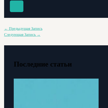
←
Предыдущая Запись
Следующая Запись
→
Последние статьи