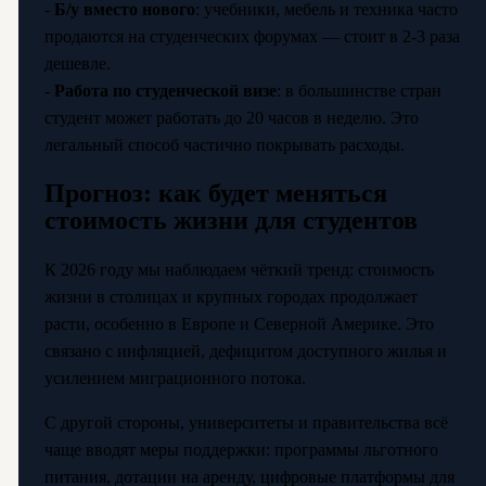
-
Б/у вместо нового
: учебники, мебель и техника часто
продаются на студенческих форумах — стоит в 2-3 раза
дешевле.
-
Работа по студенческой визе
: в большинстве стран
студент может работать до 20 часов в неделю. Это
легальный способ частично покрывать расходы.
Прогноз: как будет меняться
стоимость жизни для студентов
К 2026 году мы наблюдаем чёткий тренд: стоимость
жизни в столицах и крупных городах продолжает
расти, особенно в Европе и Северной Америке. Это
связано с инфляцией, дефицитом доступного жилья и
усилением миграционного потока.
С другой стороны, университеты и правительства всё
чаще вводят меры поддержки: программы льготного
питания, дотации на аренду, цифровые платформы для