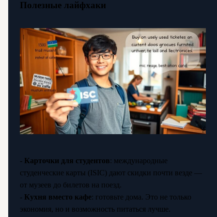
Полезные лайфхаки
-
Карточки для студентов
: международные
студенческие карты (ISIC) дают скидки почти везде —
от музеев до билетов на поезд.
-
Кухня вместо кафе
: готовьте дома. Это не только
экономия, но и возможность питаться лучше.