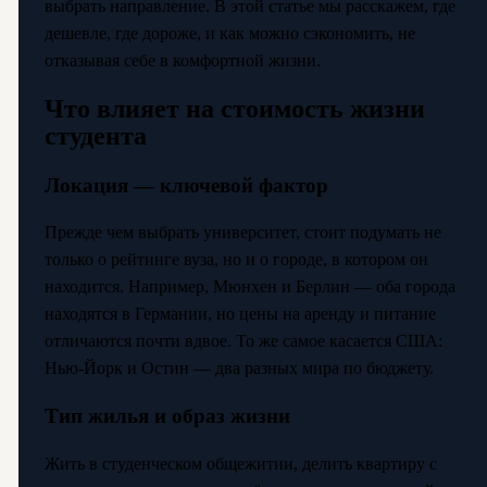
выбрать направление. В этой статье мы расскажем, где
дешевле, где дороже, и как можно сэкономить, не
отказывая себе в комфортной жизни.
Что влияет на стоимость жизни
студента
Локация — ключевой фактор
Прежде чем выбрать университет, стоит подумать не
только о рейтинге вуза, но и о городе, в котором он
находится. Например, Мюнхен и Берлин — оба города
находятся в Германии, но цены на аренду и питание
отличаются почти вдвое. То же самое касается США:
Нью-Йорк и Остин — два разных мира по бюджету.
Тип жилья и образ жизни
Жить в студенческом общежитии, делить квартиру с