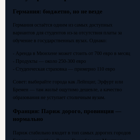
Германия: бюджетно, но не везде
Германия остаётся одним из самых доступных
вариантов для студентов из-за отсутствия платы за
обучение в государственных вузах. Однако:
- Аренда в Мюнхене может стоить от 700 евро в месяц
- Продукты — около 250-300 евро
- Студенческая страховка — примерно 110 евро
Совет: выбирайте города как Лейпциг, Эрфурт или
Бремен — там жильё ощутимо дешевле, а качество
образования не уступает столичным вузам.
Франция: Париж дорого, провинция —
нормально
Париж стабильно входит в топ самых дорогих городов