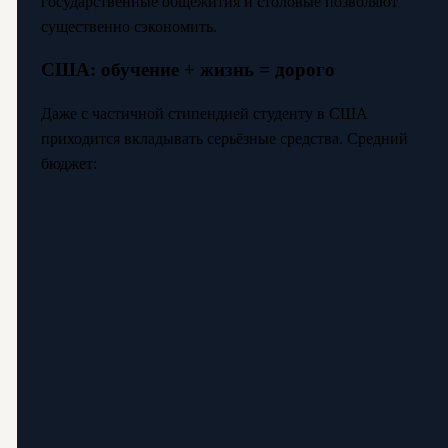
государственные общежития и столовые позволяют
существенно сэкономить.
США: обучение + жизнь = дорого
Даже с частичной стипендией студенту в США
приходится вкладывать серьёзные средства. Средний
бюджет: