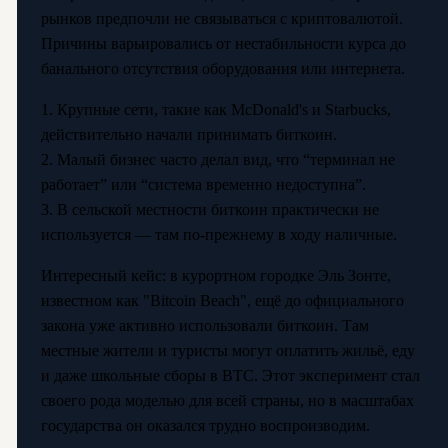
рынков предпочли не связываться с криптовалютой.
Причины варьировались от нестабильности курса до
банального отсутствия оборудования или интернета.
1. Крупные сети, такие как McDonald's и Starbucks,
действительно начали принимать биткоин.
2. Малый бизнес часто делал вид, что “терминал не
работает” или “система временно недоступна”.
3. В сельской местности биткоин практически не
используется — там по-прежнему в ходу наличные.
Интересный кейс: в курортном городке Эль Зонте,
известном как "Bitcoin Beach", ещё до официального
закона уже активно использовали биткоин. Там
местные жители и туристы могут оплатить жильё, еду
и даже школьные сборы в BTC. Этот эксперимент стал
своего рода моделью для всей страны, но в масштабах
государства он оказался трудно воспроизводим.