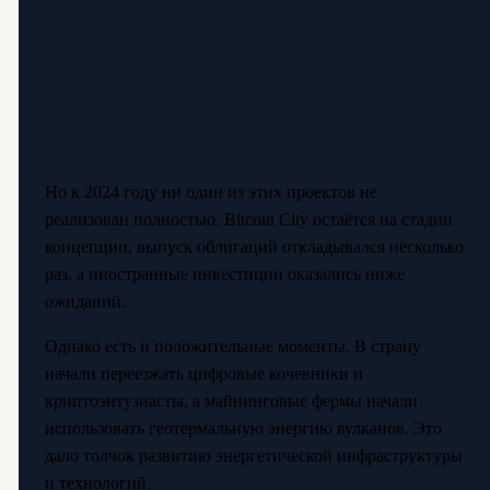
Но к 2024 году ни один из этих проектов не
реализован полностью. Bitcoin City остаётся на стадии
концепции, выпуск облигаций откладывался несколько
раз, а иностранные инвестиции оказались ниже
ожиданий.
Однако есть и положительные моменты. В страну
начали переезжать цифровые кочевники и
криптоэнтузиасты, а майнинговые фермы начали
использовать геотермальную энергию вулканов. Это
дало толчок развитию энергетической инфраструктуры
и технологий.