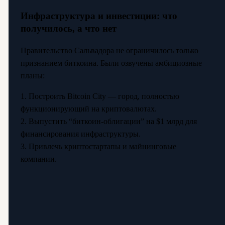
Инфраструктура и инвестиции: что
получилось, а что нет
Правительство Сальвадора не ограничилось только
признанием биткоина. Были озвучены амбициозные
планы:
1. Построить Bitcoin City — город, полностью
функционирующий на криптовалютах.
2. Выпустить “биткоин-облигации” на $1 млрд для
финансирования инфраструктуры.
3. Привлечь криптостартапы и майнинговые
компании.