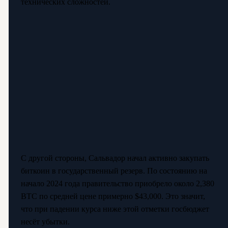
технических сложностей.
С другой стороны, Сальвадор начал активно закупать
биткоин в государственный резерв. По состоянию на
начало 2024 года правительство приобрело около 2,380
BTC по средней цене примерно $43,000. Это значит,
что при падении курса ниже этой отметки госбюджет
несёт убытки.