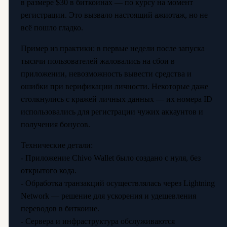
в размере $30 в биткоинах — по курсу на момент
регистрации. Это вызвало настоящий ажиотаж, но не
всё пошло гладко.
Пример из практики: в первые недели после запуска
тысячи пользователей жаловались на сбои в
приложении, невозможность вывести средства и
ошибки при верификации личности. Некоторые даже
столкнулись с кражей личных данных — их номера ID
использовались для регистрации чужих аккаунтов и
получения бонусов.
Технические детали:
- Приложение Chivo Wallet было создано с нуля, без
открытого кода.
- Обработка транзакций осуществлялась через Lightning
Network — решение для ускорения и удешевления
переводов в биткоине.
- Сервера и инфраструктура обслуживаются