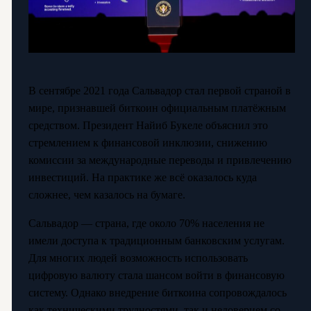
В сентябре 2021 года Сальвадор стал первой страной в
мире, признавшей биткоин официальным платёжным
средством. Президент Найиб Букеле объяснил это
стремлением к финансовой инклюзии, снижению
комиссии за международные переводы и привлечению
инвестиций. На практике же всё оказалось куда
сложнее, чем казалось на бумаге.
Сальвадор — страна, где около 70% населения не
имели доступа к традиционным банковским услугам.
Для многих людей возможность использовать
цифровую валюту стала шансом войти в финансовую
систему. Однако внедрение биткоина сопровождалось
как техническими трудностями, так и недоверием со