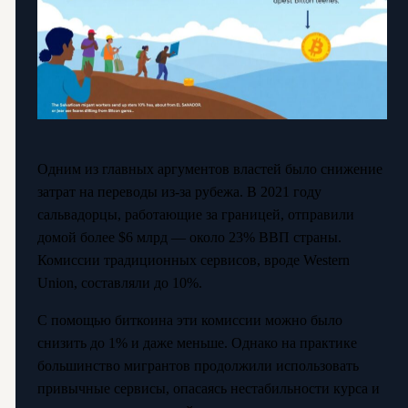
Одним из главных аргументов властей было снижение
затрат на переводы из-за рубежа. В 2021 году
сальвадорцы, работающие за границей, отправили
домой более $6 млрд — около 23% ВВП страны.
Комиссии традиционных сервисов, вроде Western
Union, составляли до 10%.
С помощью биткоина эти комиссии можно было
снизить до 1% и даже меньше. Однако на практике
большинство мигрантов продолжили использовать
привычные сервисы, опасаясь нестабильности курса и