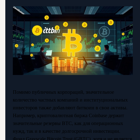
Помимо публичных корпораций, значительное
количество частных компаний и институциональных
инвесторов также добавляют биткоин в свои активы.
Например, криптовалютная биржа Coinbase держит
значительные резервы BTC, как для операционных
нужд, так и в качестве долгосрочной инвестиции.
Фонд Grayscale Bitcoin Trust (GBTC), хотя и не является