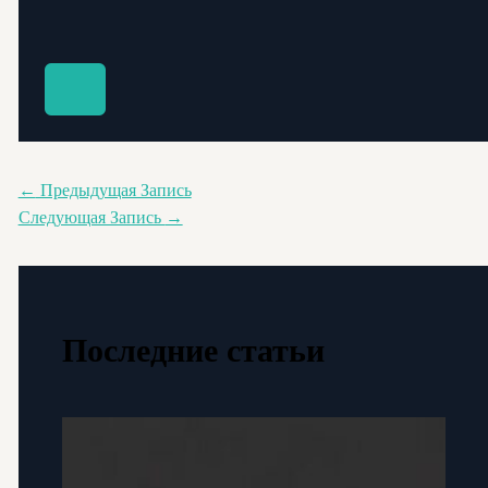
←
Предыдущая Запись
Следующая Запись
→
Последние статьи