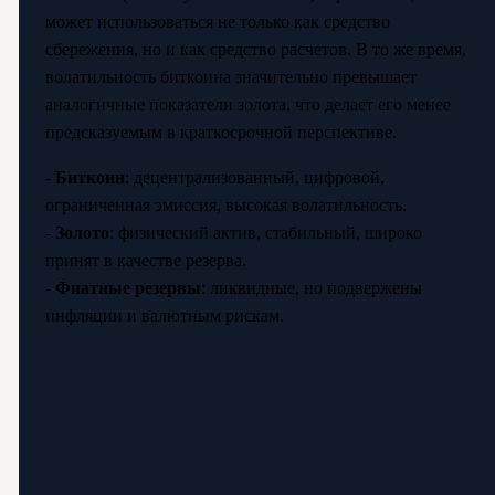
может использоваться не только как средство
сбережения, но и как средство расчетов. В то же время,
волатильность биткоина значительно превышает
аналогичные показатели золота, что делает его менее
предсказуемым в краткосрочной перспективе.
-
Биткоин
: децентрализованный, цифровой,
ограниченная эмиссия, высокая волатильность.
-
Золото
: физический актив, стабильный, широко
принят в качестве резерва.
-
Фиатные резервы
: ликвидные, но подвержены
инфляции и валютным рискам.