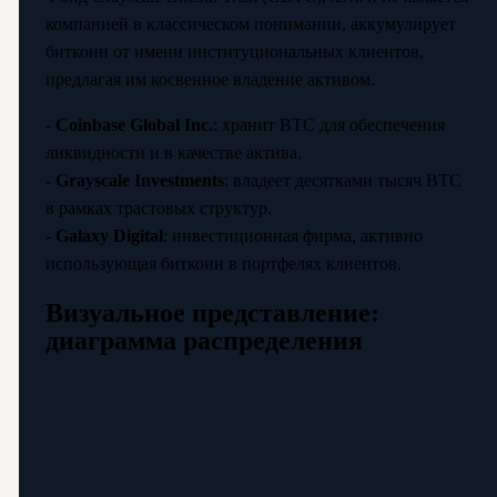
компанией в классическом понимании, аккумулирует
биткоин от имени институциональных клиентов,
предлагая им косвенное владение активом.
-
Coinbase Global Inc.
: хранит BTC для обеспечения
ликвидности и в качестве актива.
-
Grayscale Investments
: владеет десятками тысяч BTC
в рамках трастовых структур.
-
Galaxy Digital
: инвестиционная фирма, активно
использующая биткоин в портфелях клиентов.
Визуальное представление:
диаграмма распределения