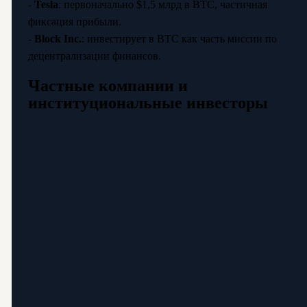
-
Tesla
: первоначально $1,5 млрд в BTC, частичная
фиксация прибыли.
-
Block Inc.
: инвестирует в BTC как часть миссии по
децентрализации финансов.
Частные компании и
институциональные инвесторы