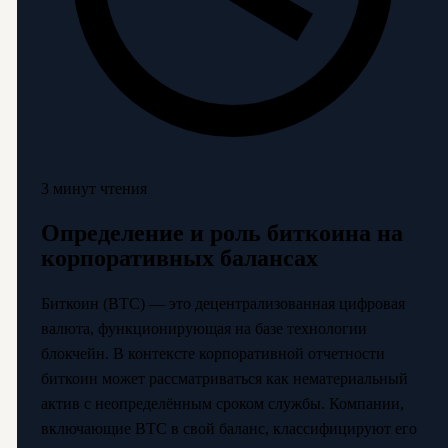
3 минут чтения
Определение и роль биткоина на
корпоративных балансах
Биткоин (BTC) — это децентрализованная цифровая
валюта, функционирующая на базе технологии
блокчейн. В контексте корпоративной отчетности
биткоин может рассматриваться как нематериальный
актив с неопределённым сроком службы. Компании,
включающие BTC в свой баланс, классифицируют его