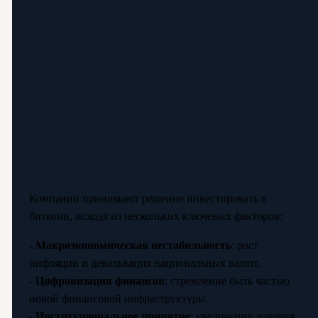
Компании принимают решение инвестировать в
биткоин, исходя из нескольких ключевых факторов:
-
Макроэкономическая нестабильность
: рост
инфляции и девальвация национальных валют.
-
Цифровизация финансов
: стремление быть частью
новой финансовой инфраструктуры.
-
Институциональное принятие
: увеличение доверия