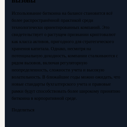
вызовы
Использование биткоина на балансе становится всё
более распространённой практикой среди
технологически ориентированных компаний. Это
свидетельствует о растущем признании криптовалют
как класса активов, пригодного для стратегического
хранения капитала. Однако, несмотря на
потенциальную доходность, компании сталкиваются с
рядом вызовов, включая регуляторную
неопределенность, сложности учета и высокую
волатильность. В ближайшие годы можно ожидать, что
новые стандарты бухгалтерского учета и правовые
рамки будут способствовать более широкому принятию
биткоина в корпоративной среде.
Поделиться