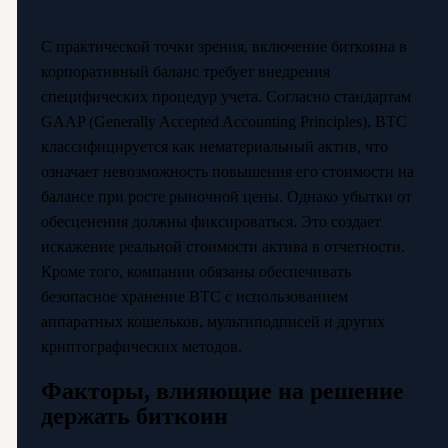
С практической точки зрения, включение биткоина в
корпоративный баланс требует внедрения
специфических процедур учета. Согласно стандартам
GAAP (Generally Accepted Accounting Principles), BTC
классифицируется как нематериальный актив, что
означает невозможность повышения его стоимости на
балансе при росте рыночной цены. Однако убытки от
обесценения должны фиксироваться. Это создает
искажение реальной стоимости актива в отчетности.
Кроме того, компании обязаны обеспечивать
безопасное хранение BTC с использованием
аппаратных кошельков, мультиподписей и других
криптографических методов.
Факторы, влияющие на решение
держать биткоин