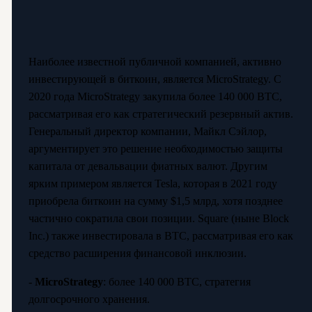
Наиболее известной публичной компанией, активно
инвестирующей в биткоин, является MicroStrategy. С
2020 года MicroStrategy закупила более 140 000 BTC,
рассматривая его как стратегический резервный актив.
Генеральный директор компании, Майкл Сэйлор,
аргументирует это решение необходимостью защиты
капитала от девальвации фиатных валют. Другим
ярким примером является Tesla, которая в 2021 году
приобрела биткоин на сумму $1,5 млрд, хотя позднее
частично сократила свои позиции. Square (ныне Block
Inc.) также инвестировала в BTC, рассматривая его как
средство расширения финансовой инклюзии.
-
MicroStrategy
: более 140 000 BTC, стратегия
долгосрочного хранения.