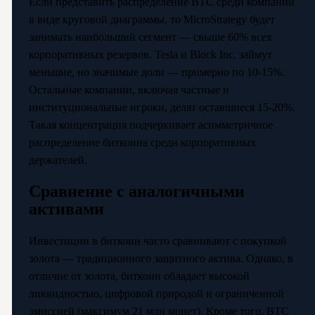
Если представить распределение BTC среди компаний
в виде круговой диаграммы, то MicroStrategy будет
занимать наибольший сегмент — свыше 60% всех
корпоративных резервов. Tesla и Block Inc. займут
меньшие, но значимые доли — примерно по 10-15%.
Остальные компании, включая частные и
институциональные игроки, делят оставшиеся 15-20%.
Такая концентрация подчеркивает асимметричное
распределение биткоина среди корпоративных
держателей.
Сравнение с аналогичными
активами
Инвестиции в биткоин часто сравнивают с покупкой
золота — традиционного защитного актива. Однако, в
отличие от золота, биткоин обладает высокой
ликвидностью, цифровой природой и ограниченной
эмиссией (максимум 21 млн монет). Кроме того, BTC