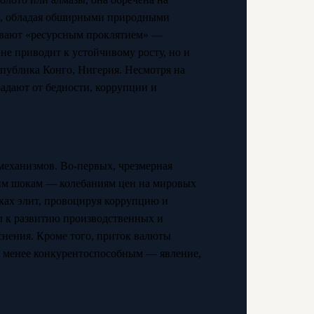
тва, обладая обширными природными
ывают «ресурсным проклятием» —
не приводит к устойчивому росту, но и
публика Конго, Нигерия. Несмотря на
радают от бедности, коррупции и
 механизмов. Во-первых, чрезмерная
ним шокам — колебаниям цен на мировых
уках элит, провоцируя коррупцию и
лы к развитию производственных и
нения. Кроме того, приток валюты
в менее конкурентоспособным — явление,