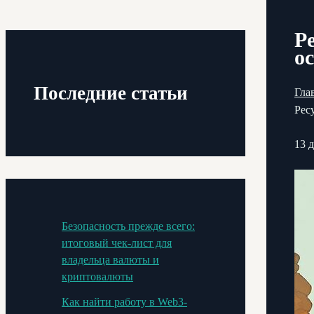
Р
о
Последние статьи
Гла
Рес
13 
Безопасность прежде всего:
итоговый чек-лист для
владельца валюты и
криптовалюты
Как найти работу в Web3-