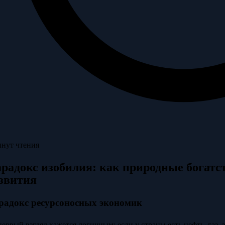
инут чтения
радокс изобилия: как природные богатс
звития
радокс ресурсоносных экономик
первый взгляд кажется логичным: если у страны есть нефть, газ, 