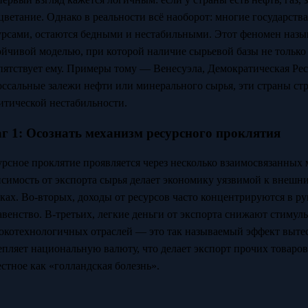
цветание. Однако в реальности всё наоборот: многие государс
урсами, остаются бедными и нестабильными. Этот феномен наз
ойчивой моделью, при которой наличие сырьевой базы не только 
пятствует ему. Примеры тому — Венесуэла, Демократическая Рес
оссальные залежи нефти или минерального сырья, эти страны ст
итической нестабильности.
г 1: Осознать механизм ресурсного проклятия
урсное проклятие проявляется через несколько взаимосвязанных
исимость от экспорта сырья делает экономику уязвимой к внеш
ках. Во-вторых, доходы от ресурсов часто концентрируются в р
авенство. В-третьих, легкие деньги от экспорта снижают стиму
окотехнологичных отраслей — это так называемый эффект вытес
епляет национальную валюту, что делает экспорт прочих товаро
естное как «голландская болезнь».