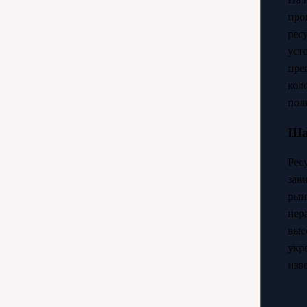
про
рес
уст
пре
кол
пол
Ша
Рес
зав
рын
нер
выс
укр
изв