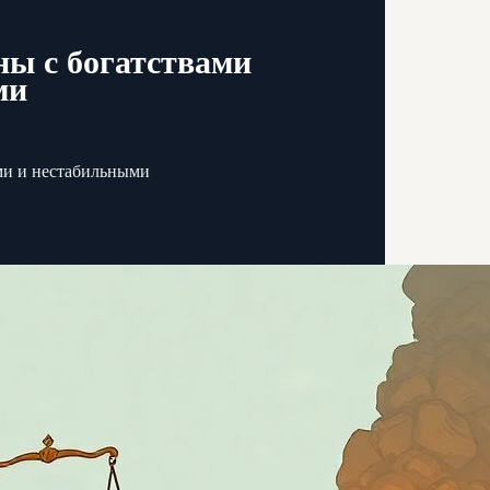
ны с богатствами
ми
ыми и нестабильными