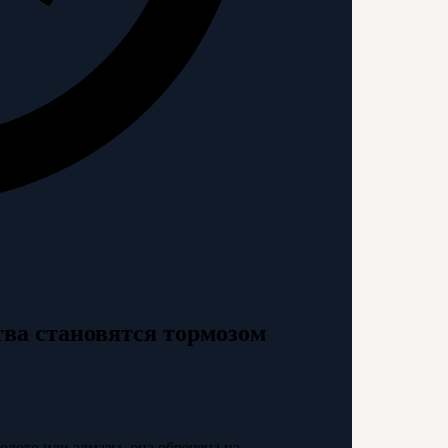
тва становятся тормозом
золото или алмазы, она обречена на