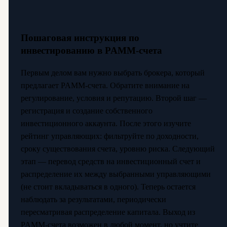
Пошаговая инструкция по
инвестированию в PAMM-счета
Первым делом вам нужно выбрать брокера, который
предлагает PAMM-счета. Обратите внимание на
регулирование, условия и репутацию. Второй шаг —
регистрация и создание собственного
инвестиционного аккаунта. После этого изучите
рейтинг управляющих: фильтруйте по доходности,
сроку существования счета, уровню риска. Следующий
этап — перевод средств на инвестиционный счет и
распределение их между выбранными управляющими
(не стоит вкладываться в одного). Теперь остается
наблюдать за результатами, периодически
пересматривая распределение капитала. Выход из
PAMM-счета возможен в любой момент, но учтите