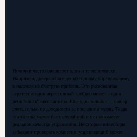
Новички часто совершают одни и те же промахи.
Например, доверяют все деньги одному управляющему
в надежде на быструю прибыль. Это рискованная
стратегия: один агрессивный трейдер может в один
день "слить" весь капитал. Ещё одна ошибка — выбор
счета только по доходности за последний месяц. Такая
статистика может быть случайной и не показывает
реальное качество управления. Некоторые инвесторы
забывают проверять комиссии: управляющий может