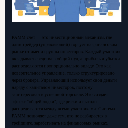
PAMM-счет — это инвестиционный механизм, где
один трейдер (управляющий) торгует на финансовом
рынке от имени группы инвесторов. Каждый участник
вкладывает средства в общий пул, а прибыль и убытки
распределяются пропорционально вкладу. Это как
доверительное управление, только структурировано
через брокера. Управляющий использует свои деньги
наряду с капиталом инвесторов, поэтому
заинтересован в успешной торговле. Это создает
эффект "общей лодки", где риски и выгоды
распределяются между всеми участниками. Система
PAMM позволяет даже тем, кто не разбирается в
трейдинге, зарабатывать на финансовых рынках,