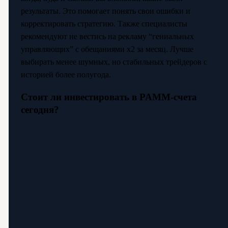
результаты. Это помогает понять свои ошибки и
корректировать стратегию. Также специалисты
рекомендуют не вестись на рекламу “гениальных
управляющих” с обещаниями х2 за месяц. Лучше
выбирать менее шумных, но стабильных трейдеров с
историей более полугода.
Стоит ли инвестировать в PAMM-счета
сегодня?