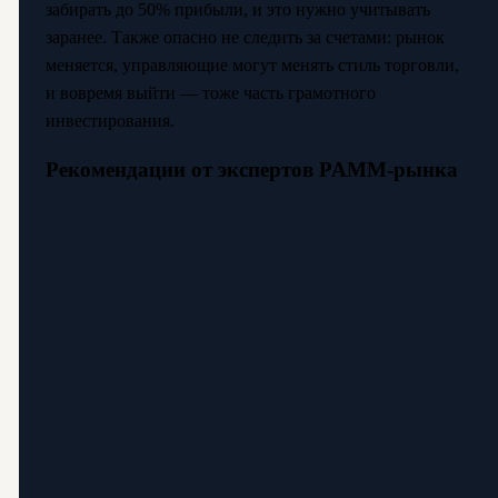
забирать до 50% прибыли, и это нужно учитывать
заранее. Также опасно не следить за счетами: рынок
меняется, управляющие могут менять стиль торговли,
и вовремя выйти — тоже часть грамотного
инвестирования.
Рекомендации от экспертов PAMM-рынка