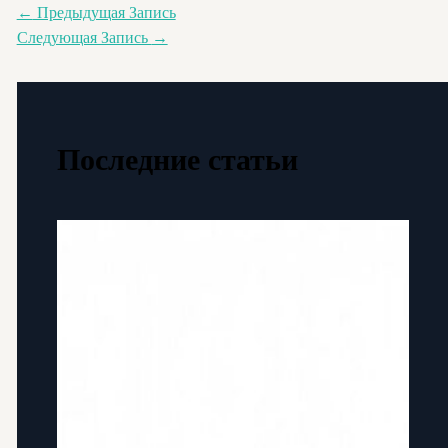
←
Предыдущая Запись
Следующая Запись
→
Последние статьи