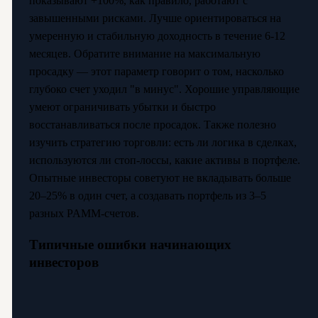
показывают +100%, как правило, работают с
завышенными рисками. Лучше ориентироваться на
умеренную и стабильную доходность в течение 6-12
месяцев. Обратите внимание на максимальную
просадку — этот параметр говорит о том, насколько
глубоко счет уходил "в минус". Хорошие управляющие
умеют ограничивать убытки и быстро
восстанавливаться после просадок. Также полезно
изучить стратегию торговли: есть ли логика в сделках,
используются ли стоп-лоссы, какие активы в портфеле.
Опытные инвесторы советуют не вкладывать больше
20–25% в один счет, а создавать портфель из 3–5
разных PAMM-счетов.
Типичные ошибки начинающих
инвесторов