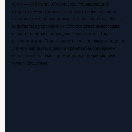
сумм — от 50 или 100 долларов. Управляющий
открыто демонстрирует статистику своей торговли:
историю доходности, просадку, длительность работы,
капитал под управлением. Это помогает инвесторам
выбрать наиболее подходящего кандидата. Также
важен принцип "прозрачности": все операции видны в
личном кабинете, а деньги хранятся на брокерском
счёте, что исключает прямой доступ управляющего к
чужим средствам.