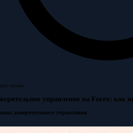
инут чтения
верительное управление на Forex: как н
новы доверительного управления