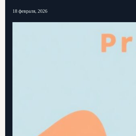
18 февраля, 2026