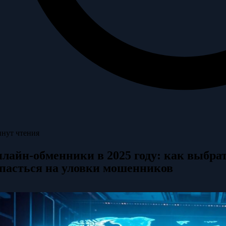
инут чтения
лайн-обменники в 2025 году: как выбра
пасться на уловки мошенников