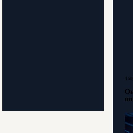
4 м
Он
по