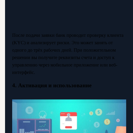
После подачи заявки банк проводит проверку клиента
(KYC) и анализирует риски. Это может занять от
одного до трёх рабочих дней. При положительном
решении вы получите реквизиты счета и доступ к
управлению через мобильное приложение или веб-
интерфейс.
4. Активация и использование