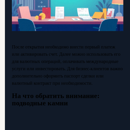
После открытия необходимо внести первый платеж
или активировать счет. Далее можно использовать его
для валютных операций, оплачивать международные
услуги или инвестировать. Для бизнес-клиентов важно
дополнительно оформить паспорт сделки или
валютный контракт при необходимости.
На что обратить внимание:
подводные камни