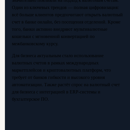
значительно повлияли на подход к валютным счетам.
Один из ключевых трендов — полная цифровизация:
всё больше клиентов предпочитают открыть валютный
счет в банке онлайн, без посещения отделений. Кроме
того, банки активно внедряют мультивалютные
кошельки с мгновенной конвертацией по
межбанковскому курсу.
Для бизнеса актуальным стало использование
валютных счетов в рамках международных
маркетплейсов и криптовалютных платформ, что
требует от банков гибкости и высокого уровня
автоматизации. Также растёт спрос на валютный счет
для бизнеса с интеграцией в ERP-системы и
бухгалтерское ПО.