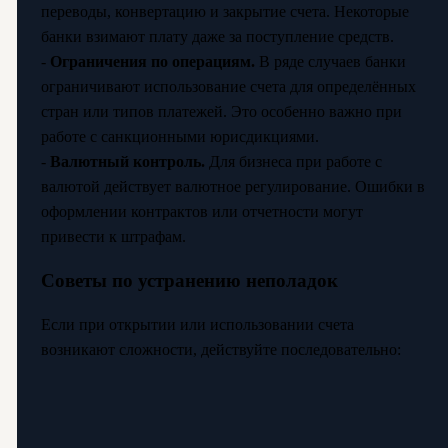
переводы, конвертацию и закрытие счета. Некоторые
банки взимают плату даже за поступление средств.
-
Ограничения по операциям.
В ряде случаев банки
ограничивают использование счета для определённых
стран или типов платежей. Это особенно важно при
работе с санкционными юрисдикциями.
-
Валютный контроль.
Для бизнеса при работе с
валютой действует валютное регулирование. Ошибки в
оформлении контрактов или отчетности могут
привести к штрафам.
Советы по устранению неполадок
Если при открытии или использовании счета
возникают сложности, действуйте последовательно: