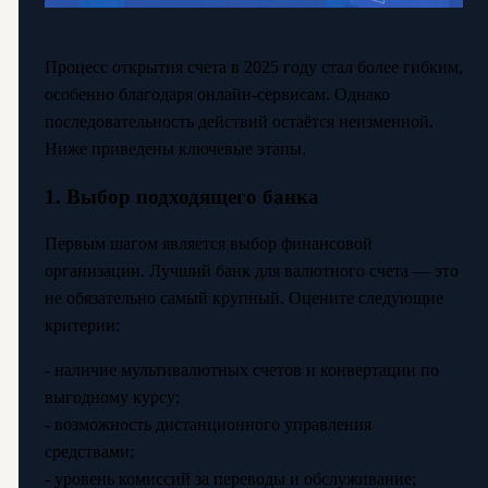
Процесс открытия счета в 2025 году стал более гибким,
особенно благодаря онлайн-сервисам. Однако
последовательность действий остаётся неизменной.
Ниже приведены ключевые этапы.
1. Выбор подходящего банка
Первым шагом является выбор финансовой
организации. Лучший банк для валютного счета — это
не обязательно самый крупный. Оцените следующие
критерии:
- наличие мультивалютных счетов и конвертации по
выгодному курсу;
- возможность дистанционного управления
средствами;
- уровень комиссий за переводы и обслуживание;