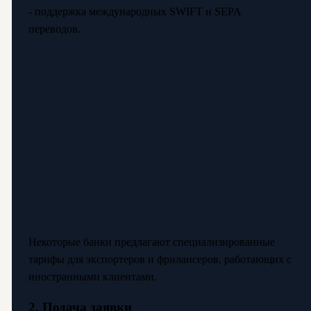
- поддержка международных SWIFT и SEPA
переводов.
Некоторые банки предлагают специализированные
тарифы для экспортеров и фрилансеров, работающих с
иностранными клиентами.
2. Подача заявки