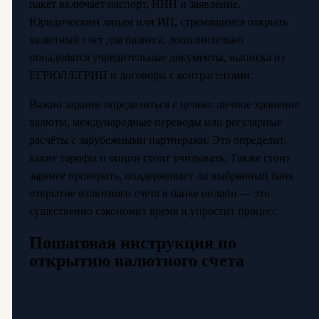
пакет включает паспорт, ИНН и заявление.
Юридическим лицам или ИП, стремящимся открыть
валютный счет для бизнеса, дополнительно
понадобятся учредительные документы, выписка из
ЕГРЮЛ/ЕГРИП и договоры с контрагентами.
Важно заранее определиться с целью: личное хранение
валюты, международные переводы или регулярные
расчёты с зарубежными партнерами. Это определит,
какие тарифы и опции стоит учитывать. Также стоит
заранее проверить, поддерживает ли выбранный банк
открытие валютного счета в банке онлайн — это
существенно сэкономит время и упростит процесс.
Пошаговая инструкция по
открытию валютного счета