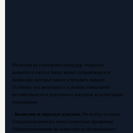
Несмотря на упрощение процедур, открытие
валютного счета в банке может сопровождаться
нюансами, которые важно учитывать заранее.
Особенно это актуально в условиях глобальной
нестабильности и усиленного контроля за валютными
операциями.
-
Комиссии и скрытые платежи.
Не всегда условия
открытия валютного счета полностью прозрачны.
Обратите внимание на комиссии за обслуживание,