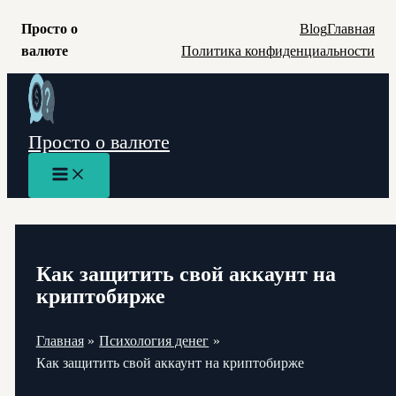
Просто о
Blog
Главная
валюте
Политика конфиденциальности
Перейти
к
содержимому
Просто о валюте
Main
Menu
Как защитить свой аккаунт на
криптобирже
Главная
Психология денег
Как защитить свой аккаунт на криптобирже