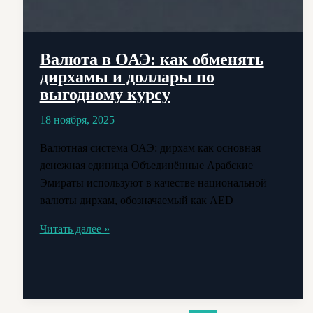
Валюта в ОАЭ: как обменять
дирхамы и доллары по
выгодному курсу
18 ноября, 2025
Валютная система ОАЭ: дирхам как основная
денежная единица Объединённые Арабские
Эмираты используют в качестве национальной
валюты дирхам, обозначаемый как AED
Валюта
Читать далее »
в
ОАЭ:
как
обменять