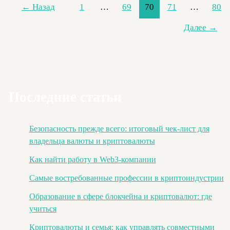
дирхамы
←
Назад
1
…
69
70
71
…
80
и
Далее
→
доллары
по
выгодному
курсу
Последние статьи
Безопасность прежде всего: итоговый чек-лист для
владельца валюты и криптовалюты
Как найти работу в Web3-компании
Самые востребованные профессии в криптоиндустрии
Образование в сфере блокчейна и криптовалют: где
учиться
Криптовалюты и семья: как управлять совместными