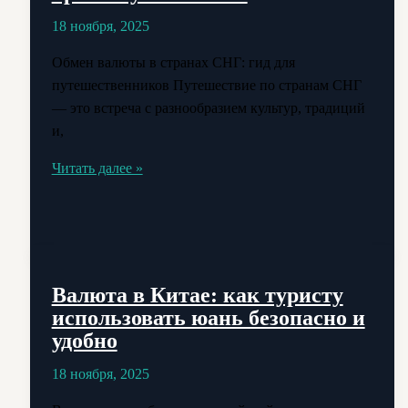
18 ноября, 2025
Обмен валюты в странах СНГ: гид для
путешественников Путешествие по странам СНГ
— это встреча с разнообразием культур, традиций
и,
Обмен
Читать далее »
валюты
в
СНГ:
как
выгодно
Валюта в Китае: как туристу
менять
использовать юань безопасно и
деньги
удобно
во
время
18 ноября, 2025
путешествия