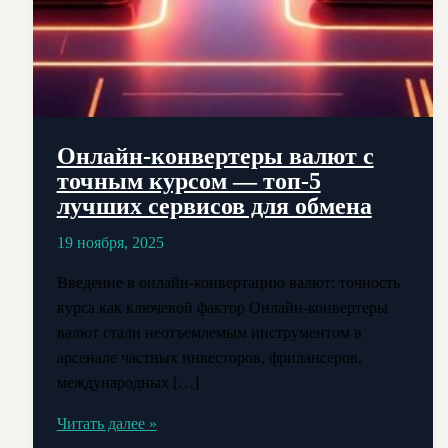
Онлайн-конвертеры валют с
точным курсом — топ-5
лучших сервисов для обмена
19 ноября, 2025
Введение в онлайн-конвертацию валют: точность
курса как ключевой фактор Онлайн-конвертеры
валют стали неотъемлемым инструментом в
арсенале частных инвесторов, фрилансеров,
международных […]
Онлайн-
Читать далее »
конвертеры