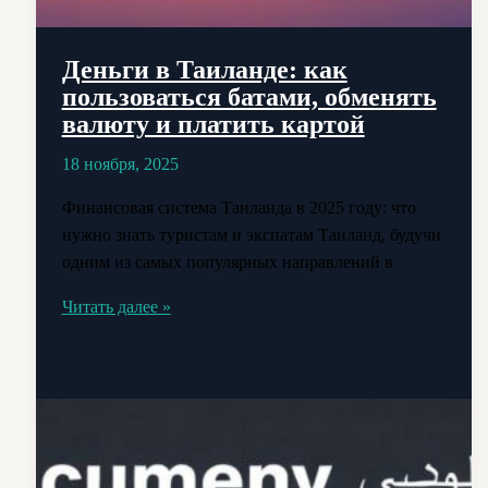
Деньги в Таиланде: как
пользоваться батами, обменять
валюту и платить картой
18 ноября, 2025
Финансовая система Таиланда в 2025 году: что
нужно знать туристам и экспатам Таиланд, будучи
одним из самых популярных направлений в
Деньги
Читать далее »
в
Таиланде:
как
пользоваться
батами,
обменять