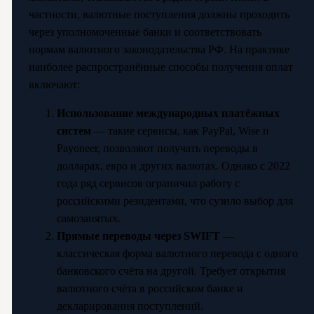
частности, валютные поступления должны проходить
через уполномоченные банки и соответствовать
нормам валютного законодательства РФ. На практике
наиболее распространённые способы получения оплат
включают:
Использование международных платёжных
систем
— такие сервисы, как PayPal, Wise и
Payoneer, позволяют получать переводы в
долларах, евро и других валютах. Однако с 2022
года ряд сервисов ограничил работу с
российскими резидентами, что сузило выбор для
самозанятых.
Прямые переводы через SWIFT
—
классическая форма валютного перевода с одного
банковского счёта на другой. Требует открытия
валютного счёта в российском банке и
декларирования поступлений.