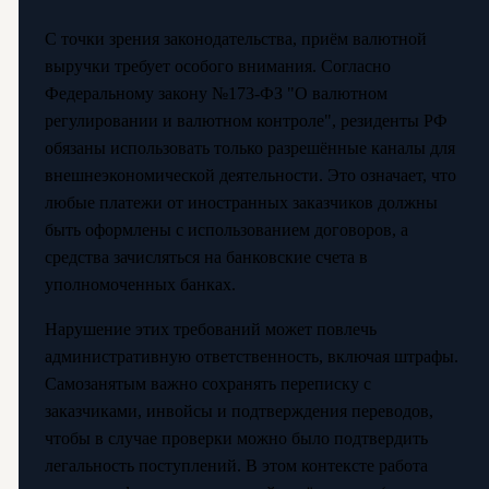
С точки зрения законодательства, приём валютной
выручки требует особого внимания. Согласно
Федеральному закону №173-ФЗ "О валютном
регулировании и валютном контроле", резиденты РФ
обязаны использовать только разрешённые каналы для
внешнеэкономической деятельности. Это означает, что
любые платежи от иностранных заказчиков должны
быть оформлены с использованием договоров, а
средства зачисляться на банковские счета в
уполномоченных банках.
Нарушение этих требований может повлечь
административную ответственность, включая штрафы.
Самозанятым важно сохранять переписку с
заказчиками, инвойсы и подтверждения переводов,
чтобы в случае проверки можно было подтвердить
легальность поступлений. В этом контексте работа