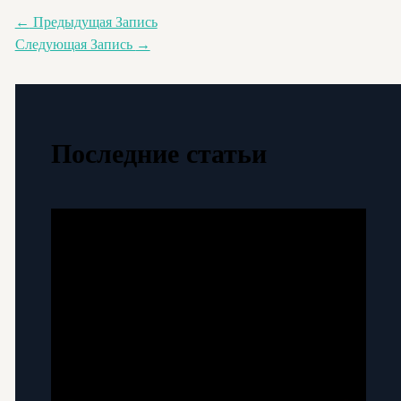
←
Предыдущая Запись
Следующая Запись
→
Последние статьи