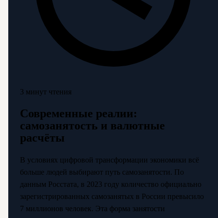
3 минут чтения
Современные реалии:
самозанятость и валютные
расчёты
В условиях цифровой трансформации экономики всё
больше людей выбирают путь самозанятости. По
данным Росстата, в 2023 году количество официально
зарегистрированных самозанятых в России превысило
7 миллионов человек. Эта форма занятости