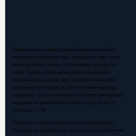
Приём оплаты в иностранной валюте может быть
финансово выгодным: курс доллара или евро часто
выше рублёвых ставок, что повышает доходность
труда. Однако самозанятые должны учитывать
волатильность курсов, риск задержек и комиссии,
которые могут съедать до 10% от суммы перевода.
Например, при использовании Payoneer совокупные
издержки на конвертацию и вывод средств могут
достигать 5–7%.
Кроме того, важно помнить о налогообложении.
Несмотря на упрощённую систему налогообложения