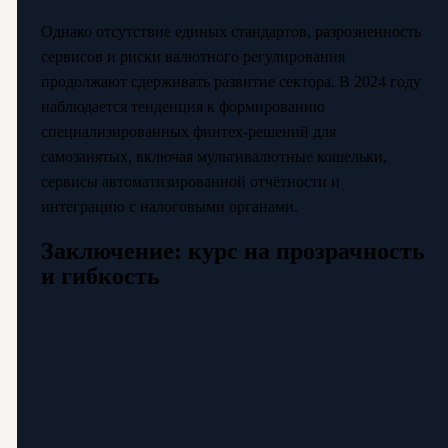
Однако отсутствие единых стандартов, разрозненность
сервисов и риски валютного регулирования
продолжают сдерживать развитие сектора. В 2024 году
наблюдается тенденция к формированию
специализированных финтех-решений для
самозанятых, включая мультивалютные кошельки,
сервисы автоматизированной отчётности и
интеграцию с налоговыми органами.
Заключение: курс на прозрачность
и гибкость