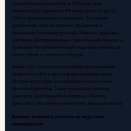
стратегических разработок, к 2030 году доля
самозанятых в экономике РФ может вырасти до 12–
15% от трудоспособного населения. Это создаёт
устойчивый спрос на удобные, прозрачные и
безопасные платёжные решения. Развитие цифровых
платформ, интегрированных с российскими банками и
возможностью автоматической налоговой отчётности,
станет одним из ключевых трендов.
Кроме того, ожидается расширение использования
цифрового рубля и других форм цифровых валют,
которые могут стать альтернативой классическим
валютным расчётам. Такие технологии позволят
упростить трансграничные переводы, снизить
комиссии и обеспечить соответствие законодательству.
Влияние валютных расчётов на индустрию
самозанятости