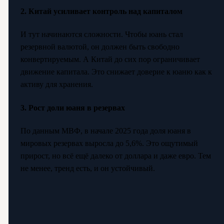
2. Китай усиливает контроль над капиталом
И тут начинаются сложности. Чтобы юань стал
резервной валютой, он должен быть свободно
конвертируемым. А Китай до сих пор ограничивает
движение капитала. Это снижает доверие к юаню как к
активу для хранения.
3. Рост доли юаня в резервах
По данным МВФ, в начале 2025 года доля юаня в
мировых резервах выросла до 5,6%. Это ощутимый
прирост, но всё ещё далеко от доллара и даже евро. Тем
не менее, тренд есть, и он устойчивый.