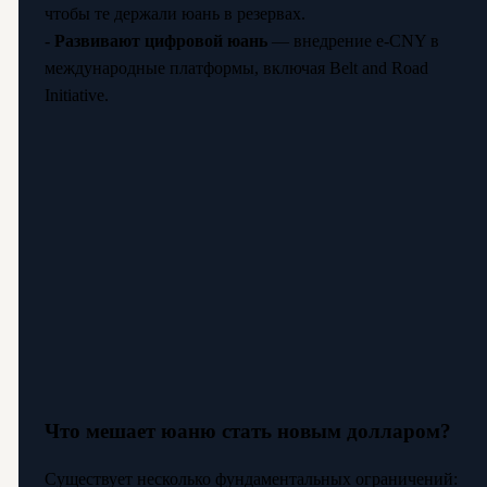
чтобы те держали юань в резервах.
-
Развивают цифровой юань
— внедрение e-CNY в
международные платформы, включая Belt and Road
Initiative.
Что мешает юаню стать новым долларом?
Существует несколько фундаментальных ограничений: