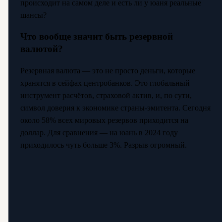
происходит на самом деле и есть ли у юаня реальные
шансы?
Что вообще значит быть резервной
валютой?
Резервная валюта — это не просто деньги, которые
хранятся в сейфах центробанков. Это глобальный
инструмент расчётов, страховой актив, и, по сути,
символ доверия к экономике страны-эмитента. Сегодня
около 58% всех мировых резервов приходится на
доллар. Для сравнения — на юань в 2024 году
приходилось чуть больше 3%. Разрыв огромный.