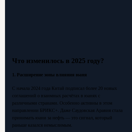
Что изменилось в 2025 году?
1. Расширение зоны влияния юаня
С начала 2024 года Китай подписал более 20 новых
соглашений о взаимных расчётах в юанях с
различными странами. Особенно активны в этом
направлении БРИКС+. Даже Саудовская Аравия стала
принимать юани за нефть — это сигнал, который
раньше казался немыслимым.