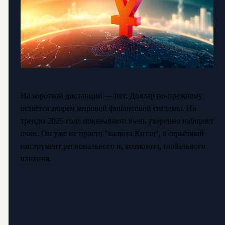
На короткой дистанции — нет. Доллар по-прежнему
остаётся якорем мировой финансовой системы. Но
тренды 2025 года показывают: юань уверенно набирает
очки. Он уже не просто "валюта Китая", а серьёзный
инструмент регионального и, возможно, глобального
влияния.