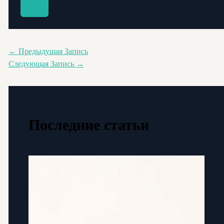
←
Предыдущая Запись
Следующая Запись
→
Последние статьи