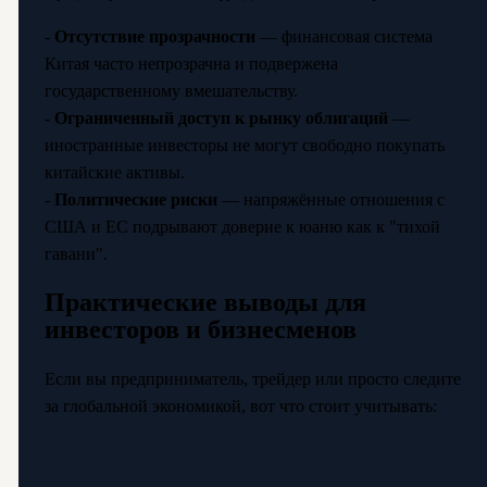
-
Отсутствие прозрачности
— финансовая система
Китая часто непрозрачна и подвержена
государственному вмешательству.
-
Ограниченный доступ к рынку облигаций
—
иностранные инвесторы не могут свободно покупать
китайские активы.
-
Политические риски
— напряжённые отношения с
США и ЕС подрывают доверие к юаню как к "тихой
гавани".
Практические выводы для
инвесторов и бизнесменов
Если вы предприниматель, трейдер или просто следите
за глобальной экономикой, вот что стоит учитывать: