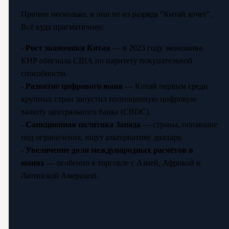
Причин несколько, и они не из разряда "Китай хочет".
Всё куда прагматичнее:
-
Рост экономики Китая
— в 2023 году экономика
КНР обогнала США по паритету покупательной
способности.
-
Развитие цифрового юаня
— Китай первым среди
крупных стран запустил полноценную цифровую
валюту центрального банка (CBDC).
-
Санкционная политика Запада
— страны, попавшие
под ограничения, ищут альтернативу доллару.
-
Увеличение доли международных расчётов в
юанях
— особенно в торговле с Азией, Африкой и
Латинской Америкой.