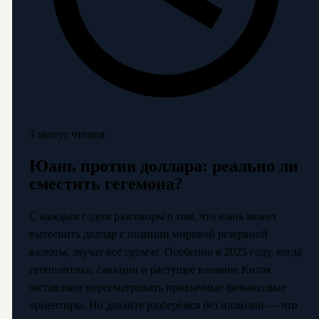
3 минут чтения
Юань против доллара: реально ли
сместить гегемона?
С каждым годом разговоры о том, что юань может
вытеснить доллар с позиции мировой резервной
валюты, звучат всё громче. Особенно в 2025 году, когда
геополитика, санкции и растущее влияние Китая
заставляют пересматривать привычные финансовые
ориентиры. Но давайте разберёмся без иллюзий — что