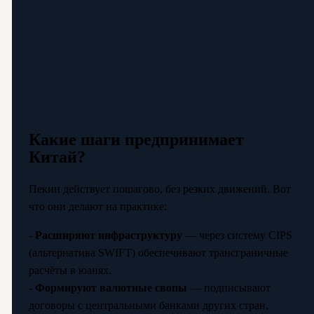
Какие шаги предпринимает
Китай?
Пекин действует пошагово, без резких движений. Вот
что они делают на практике:
-
Расширяют инфраструктуру
— через систему CIPS
(альтернатива SWIFT) обеспечивают трансграничные
расчёты в юанях.
-
Формируют валютные свопы
— подписывают
договоры с центральными банками других стран,