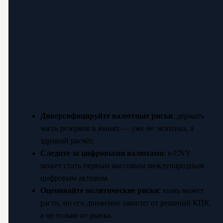
Диверсифицируйте валютные риски
: держать
часть резервов в юанях — уже не экзотика, а
здравый расчёт.
Следите за цифровыми валютами
: e-CNY
может стать первым массовым международным
цифровым активом.
Оценивайте политические риски
: юань может
расти, но его движение зависит от решений КПК,
а не только от рынка.