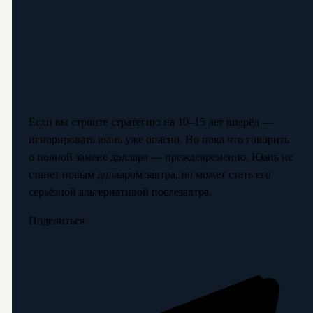
Если вы строите стратегию на 10–15 лет вперёд —
игнорировать юань уже опасно. Но пока что говорить
о полной замене доллара — преждевременно. Юань не
станет новым долларом завтра, но может стать его
серьёзной альтернативой послезавтра.
Поделиться