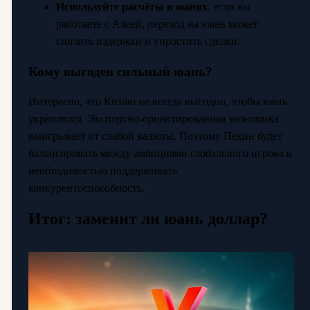
Используйте расчёты в юанях
: если вы
работаете с Азией, переход на юань может
снизить издержки и упростить сделки.
Кому выгоден сильный юань?
Интересно, что Китаю не всегда выгодно, чтобы юань
укреплялся. Экспортно-ориентированная экономика
выигрывает от слабой валюты. Поэтому Пекин будет
балансировать между амбициями глобального игрока и
необходимостью поддерживать
конкурентоспособность.
Итог: заменит ли юань доллар?