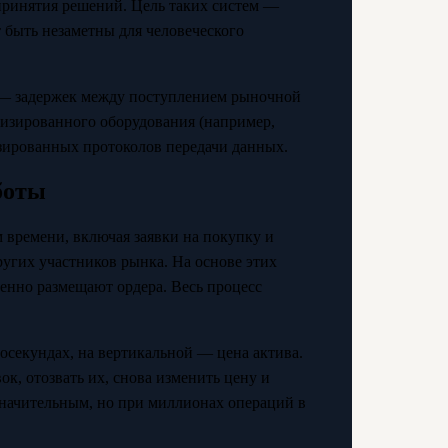
принятия решений. Цель таких систем —
 быть незаметны для человеческого
— задержек между поступлением рыночной
лизированного оборудования (например,
изированных протоколов передачи данных.
боты
времени, включая заявки на покупку и
ругих участников рынка. На основе этих
енно размещают ордера. Весь процесс
осекундах, на вертикальной — цена актива.
к, отозвать их, снова изменить цену и
езначительным, но при миллионах операций в