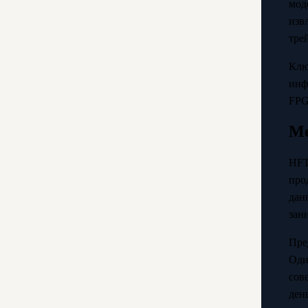
мод
изв
тре
Клю
инф
FPG
Ме
HFT
про
дан
зан
Пре
Оди
сов
ден