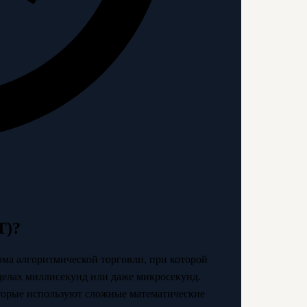
T)?
рма алгоритмической торговли, при которой
еделах миллисекунд или даже микросекунд.
торые используют сложные математические