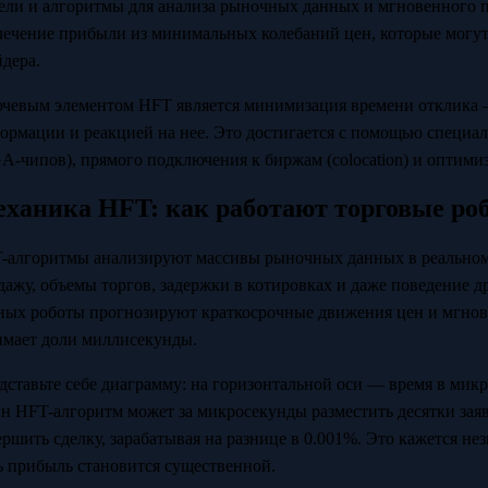
ели и алгоритмы для анализа рыночных данных и мгновенного 
лечение прибыли из минимальных колебаний цен, которые могут
йдера.
чевым элементом HFT является минимизация времени отклика 
ормации и реакцией на нее. Это достигается с помощью специа
A-чипов), прямого подключения к биржам (colocation) и оптим
ханика HFT: как работают торговые ро
-алгоритмы анализируют массивы рыночных данных в реальном 
дажу, объемы торгов, задержки в котировках и даже поведение д
ных роботы прогнозируют краткосрочные движения цен и мгнов
имает доли миллисекунды.
дставьте себе диаграмму: на горизонтальной оси — время в микр
н HFT-алгоритм может за микросекунды разместить десятки заяво
ершить сделку, зарабатывая на разнице в 0.001%. Это кажется н
ь прибыль становится существенной.