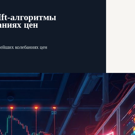
Hft-алгоритмы
аниях цен
лейших колебаниях цен