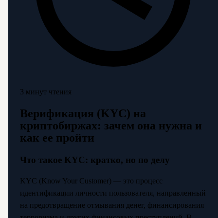
3 минут чтения
Верификация (KYC) на
криптобиржах: зачем она нужна и
как ее пройти
Что такое KYC: кратко, но по делу
KYC (Know Your Customer) — это процесс
идентификации личности пользователя, направленный
на предотвращение отмывания денег, финансирования
терроризма и других финансовых преступлений. В