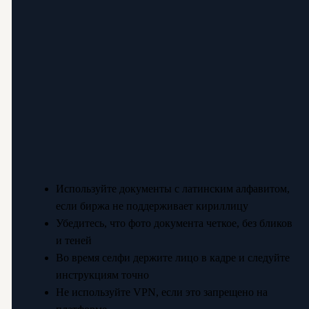
Используйте документы с латинским алфавитом,
если биржа не поддерживает кириллицу
Убедитесь, что фото документа четкое, без бликов
и теней
Во время селфи держите лицо в кадре и следуйте
инструкциям точно
Не используйте VPN, если это запрещено на