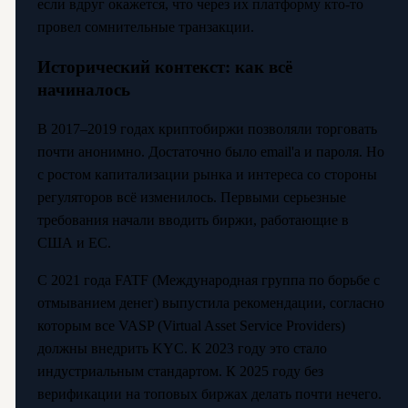
если вдруг окажется, что через их платформу кто-то
провел сомнительные транзакции.
Исторический контекст: как всё
начиналось
В 2017–2019 годах криптобиржи позволяли торговать
почти анонимно. Достаточно было email'а и пароля. Но
с ростом капитализации рынка и интереса со стороны
регуляторов всё изменилось. Первыми серьезные
требования начали вводить биржи, работающие в
США и ЕС.
С 2021 года FATF (Международная группа по борьбе с
отмыванием денег) выпустила рекомендации, согласно
которым все VASP (Virtual Asset Service Providers)
должны внедрить KYC. К 2023 году это стало
индустриальным стандартом. К 2025 году без
верификации на топовых биржах делать почти нечего.