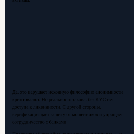
активам.
Да, это нарушает исходную философию анонимности
криптовалют. Но реальность такова: без KYC нет
доступа к ликвидности. С другой стороны,
верификация даёт защиту от мошенников и упрощает
сотрудничество с банками.