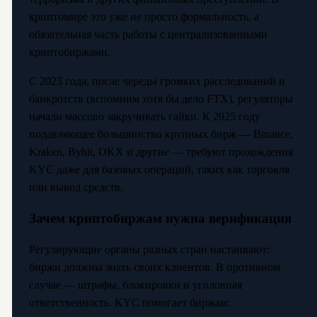
криптомире это уже не просто формальность, а
обязательная часть работы с централизованными
криптобиржами.
С 2023 года, после череды громких расследований и
банкротств (вспомним хотя бы дело FTX), регуляторы
начали массово закручивать гайки. К 2025 году
подавляющее большинство крупных бирж — Binance,
Kraken, Bybit, OKX и другие — требуют прохождения
KYC даже для базовых операций, таких как торговля
или вывод средств.
Зачем криптобиржам нужна верификация
Регулирующие органы разных стран настаивают:
биржи должны знать своих клиентов. В противном
случае — штрафы, блокировки и уголовная
ответственность. KYC помогает биржам: