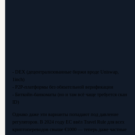
- DEX (децентрализованные биржи вроде Uniswap,
1inch)
- P2P-платформы без обязательной верификации
- Биткойн-банкоматы (но и там всё чаще требуется скан
ID)
Однако даже эти варианты попадают под давление
регуляторов. В 2024 году ЕС ввёл Travel Rule для всех
криптопереводов свыше €1000 — теперь даже частные