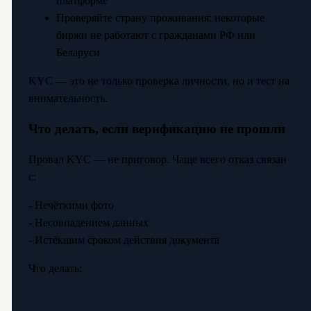
платформе
Проверяйте страну проживания: некоторые
биржи не работают с гражданами РФ или
Беларуси
KYC — это не только проверка личности, но и тест на
внимательность.
Что делать, если верификацию не прошли
Провал KYC — не приговор. Чаще всего отказ связан
с:
- Нечёткими фото
- Несовпадением данных
- Истёкшим сроком действия документа
Что делать: