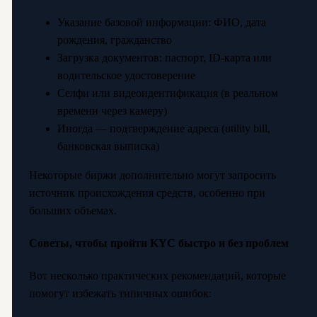
Указание базовой информации: ФИО, дата
рождения, гражданство
Загрузка документов: паспорт, ID-карта или
водительское удостоверение
Селфи или видеоидентификация (в реальном
времени через камеру)
Иногда — подтверждение адреса (utility bill,
банковская выписка)
Некоторые биржи дополнительно могут запросить
источник происхождения средств, особенно при
больших объемах.
Советы, чтобы пройти KYC быстро и без проблем
Вот несколько практических рекомендаций, которые
помогут избежать типичных ошибок: