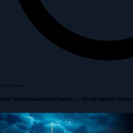
инут чтения
чему венчурные инвестиции — это не просто модн