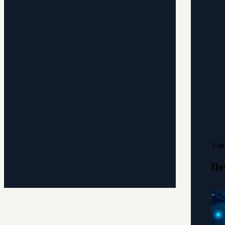
3 м
По