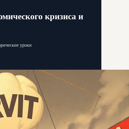
омического кризиса и
орические уроки