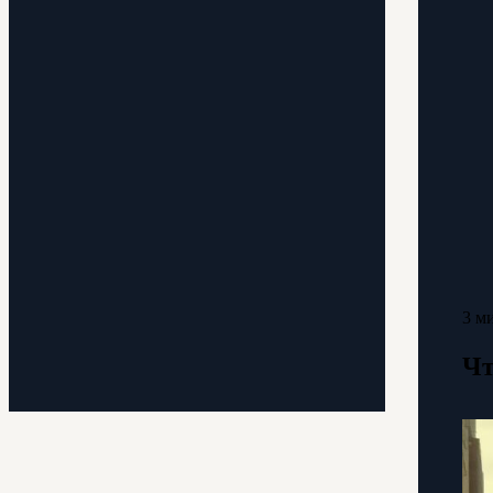
3 м
Чт