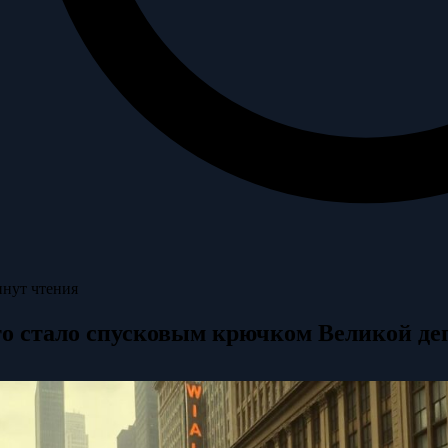
инут чтения
о стало спусковым крючком Великой де