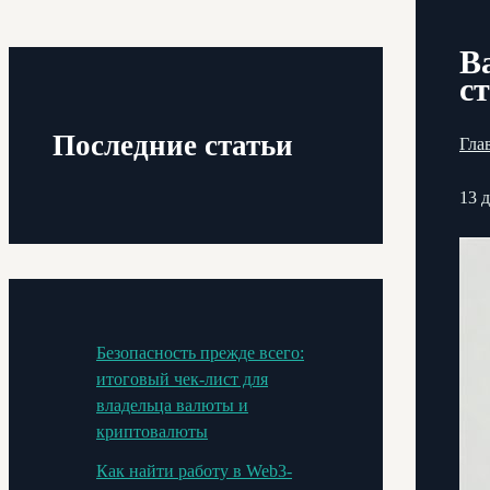
В
с
Последние статьи
Гла
13 
Безопасность прежде всего:
итоговый чек-лист для
владельца валюты и
криптовалюты
Как найти работу в Web3-