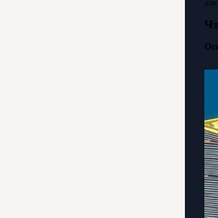
для
Чт
Ос