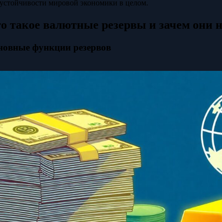
 устойчивости мировой экономики в целом.
о такое валютные резервы и зачем они
новные функции резервов