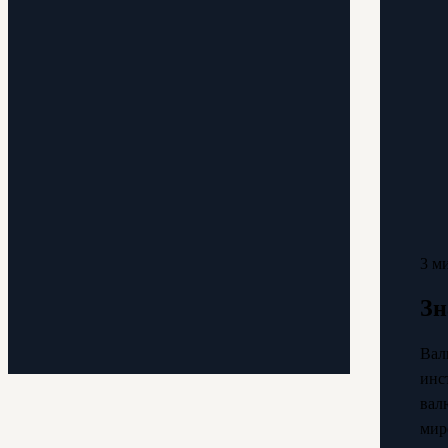
3 м
Зн
Вал
инс
вал
мир