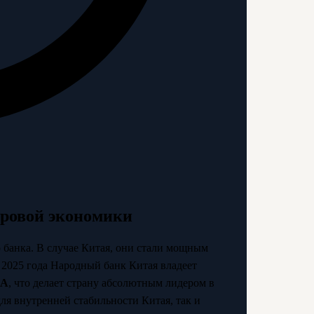
ировой экономики
 банка. В случае Китая, они стали мощным
 2025 года Народный банк Китая владеет
ША
, что делает страну абсолютным лидером в
ля внутренней стабильности Китая, так и