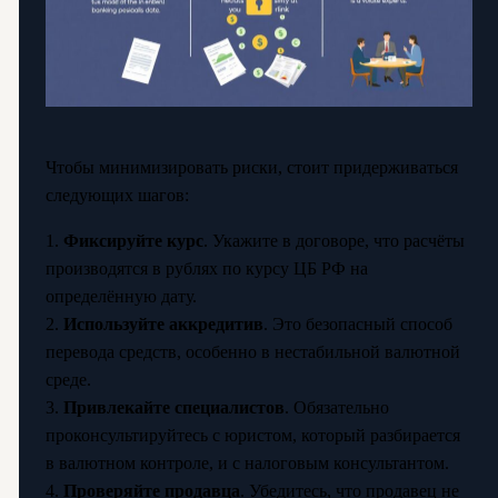
Чтобы минимизировать риски, стоит придерживаться
следующих шагов:
1.
Фиксируйте курс
. Укажите в договоре, что расчёты
производятся в рублях по курсу ЦБ РФ на
определённую дату.
2.
Используйте аккредитив
. Это безопасный способ
перевода средств, особенно в нестабильной валютной
среде.
3.
Привлекайте специалистов
. Обязательно
проконсультируйтесь с юристом, который разбирается
в валютном контроле, и с налоговым консультантом.
4.
Проверяйте продавца
. Убедитесь, что продавец не