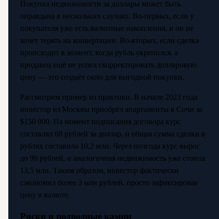
Покупка недвижимости за доллары может быть
оправдана в нескольких случаях. Во-первых, если у
покупателя уже есть валютные накопления, и он не
хочет терять на конвертации. Во-вторых, если сделка
происходит в момент, когда рубль укрепился, а
продавец ещё не успел скорректировать долларовую
цену — это создаёт окно для выгодной покупки.
Рассмотрим пример из практики. В начале 2023 года
инвестор из Москвы приобрёл апартаменты в Сочи за
$150 000. На момент подписания договора курс
составлял 68 рублей за доллар, и общая сумма сделки в
рублях составила 10,2 млн. Через полгода курс вырос
до 90 рублей, и аналогичная недвижимость уже стоила
13,5 млн. Таким образом, инвестор фактически
сэкономил более 3 млн рублей, просто зафиксировав
цену в валюте.
Риски и подводные камни