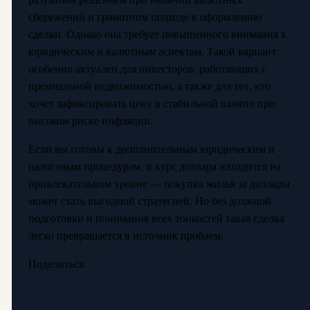
сбережений и грамотном подходе к оформлению
сделки. Однако она требует повышенного внимания к
юридическим и валютным аспектам. Такой вариант
особенно актуален для инвесторов, работающих с
премиальной недвижимостью, а также для тех, кто
хочет зафиксировать цену в стабильной валюте при
высоком риске инфляции.
Если вы готовы к дополнительным юридическим и
налоговым процедурам, и курс доллара находится на
привлекательном уровне — покупка жилья за доллары
может стать выгодной стратегией. Но без должной
подготовки и понимания всех тонкостей такая сделка
легко превращается в источник проблем.
Поделиться