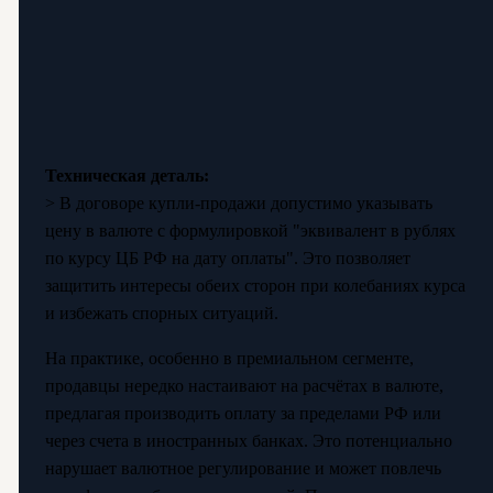
Техническая деталь:
> В договоре купли-продажи допустимо указывать
цену в валюте с формулировкой "эквивалент в рублях
по курсу ЦБ РФ на дату оплаты". Это позволяет
защитить интересы обеих сторон при колебаниях курса
и избежать спорных ситуаций.
На практике, особенно в премиальном сегменте,
продавцы нередко настаивают на расчётах в валюте,
предлагая производить оплату за пределами РФ или
через счета в иностранных банках. Это потенциально
нарушает валютное регулирование и может повлечь