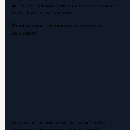
является участником теневых схем и имеет законные
основания на продажу объекта.
Вывод: стоит ли покупать жилье за
доллары?
Покупка недвижимости за доллары может быть
разумным решением при наличии валютных