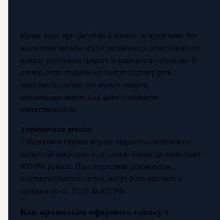
Кроме того, при расчётах в валюте за пределами РФ
налоговые органы могут потребовать объяснений по
поводу источника средств и законности перевода. В
случае, если стороны не смогут подтвердить
законность сделки, это может повлечь
административную или даже уголовную
ответственность.
Техническая деталь:
> Налоговая служба вправе запросить сведения по
валютной операции, если сумма перевода превышает
600 000 рублей. При отсутствии документов,
подтверждающих сделку, могут быть наложены
санкции по ст. 15.25 КоАП РФ.
Как правильно оформить сделку с