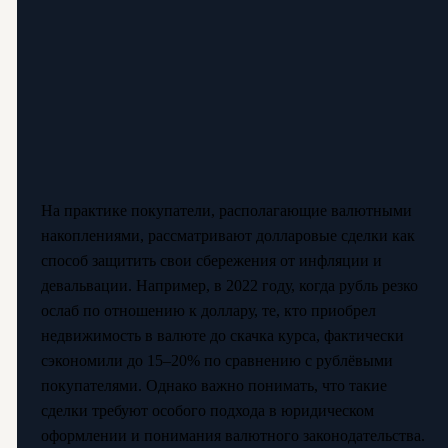
На практике покупатели, располагающие валютными
накоплениями, рассматривают долларовые сделки как
способ защитить свои сбережения от инфляции и
девальвации. Например, в 2022 году, когда рубль резко
ослаб по отношению к доллару, те, кто приобрел
недвижимость в валюте до скачка курса, фактически
сэкономили до 15–20% по сравнению с рублёвыми
покупателями. Однако важно понимать, что такие
сделки требуют особого подхода в юридическом
оформлении и понимания валютного законодательства.