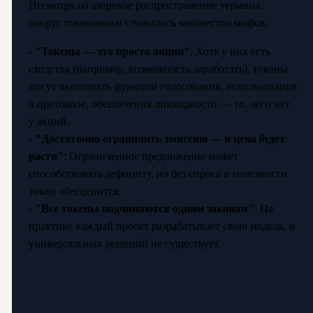
Несмотря на широкое распространение термина,
вокруг токеномики сложилось множество мифов:
-
"Токены — это просто акции"
: Хотя у них есть
сходства (например, возможность заработать), токены
могут выполнять функции голосования, использования
в протоколе, обеспечения ликвидности — то, чего нет
у акций.
-
"Достаточно ограничить эмиссию — и цена будет
расти"
: Ограниченное предложение может
способствовать дефициту, но без спроса и полезности
токен обесценится.
-
"Все токены подчиняются одним законам"
: На
практике каждый проект разрабатывает свою модель, и
универсальных решений не существует.