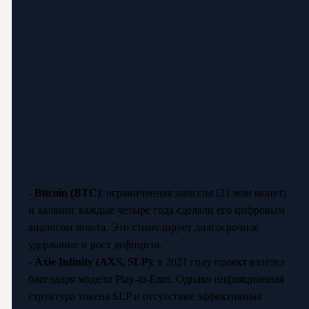
-
Bitcoin (BTC)
: ограниченная эмиссия (21 млн монет)
и халвинг каждые четыре года сделали его цифровым
аналогом золота. Это стимулирует долгосрочное
удержание и рост дефицита.
-
Axie Infinity (AXS, SLP)
: в 2021 году проект взлетел
благодаря модели Play-to-Earn. Однако инфляционная
структура токена SLP и отсутствие эффективных