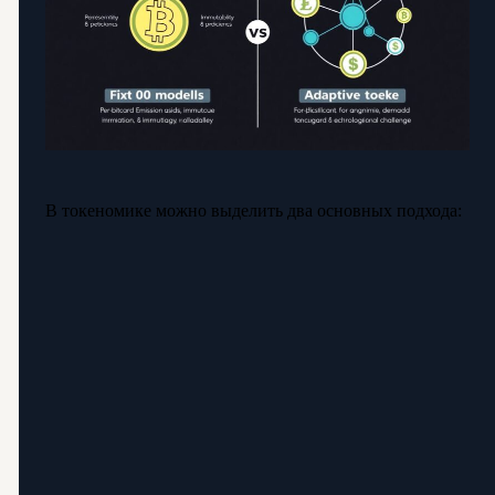
В токеномике можно выделить два основных подхода: