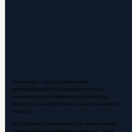
Токеномика — это фундамент любой
криптоэкономики. Она определяет не только
техническую, но и поведенческую архитектуру
проекта: кто участвует, зачем это делает и каковы его
стимулы.
Без продуманной токеномики даже технологически
продвинутый проект обречен на провал. С другой