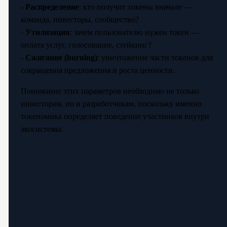
-
Распределение
: кто получит токены вначале —
команда, инвесторы, сообщество?
-
Утилизация
: зачем пользователю нужен токен —
оплата услуг, голосование, стейкинг?
-
Сжигание (burning)
: уничтожение части токенов для
сокращения предложения и роста ценности.
Понимание этих параметров необходимо не только
инвесторам, но и разработчикам, поскольку именно
токеномика определяет поведение участников внутри
экосистемы.