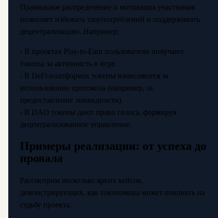
Правильное распределение и мотивация участников
позволяет избежать злоупотреблений и поддерживать
децентрализацию. Например:
- В проектах Play-to-Earn пользователи получают
токены за активность в игре.
- В DeFi-платформах токены начисляются за
использование протокола (например, за
предоставление ликвидности).
- В DAO токены дают право голоса, формируя
децентрализованное управление.
Примеры реализации: от успеха до
провала
Рассмотрим несколько ярких кейсов,
демонстрирующих, как токеномика может повлиять на
судьбу проекта.