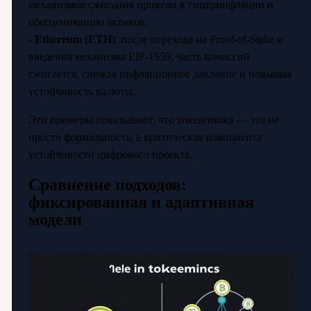
механизмов сжигания привели к гиперинфляции и
обесцениванию активов.
-
Ethereum (ETH)
: после перехода на Proof-of-Stake и
введения механизма EIP-1559, часть комиссий
сжигается, снижая инфляционное давление и повышая
устойчивость валюты.
Эти примеры показывают, что токеномика — это не
просто формальность, а критическая компонента
устойчивости цифрового проекта.
Сравнение подходов:
фиксированная и адаптивная
модели