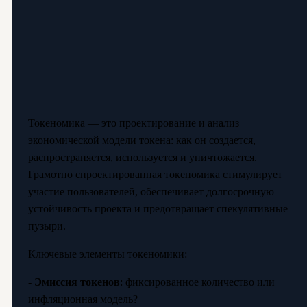
Токеномика — это проектирование и анализ
экономической модели токена: как он создается,
распространяется, используется и уничтожается.
Грамотно спроектированная токеномика стимулирует
участие пользователей, обеспечивает долгосрочную
устойчивость проекта и предотвращает спекулятивные
пузыри.
Ключевые элементы токеномики:
-
Эмиссия токенов
: фиксированное количество или
инфляционная модель?