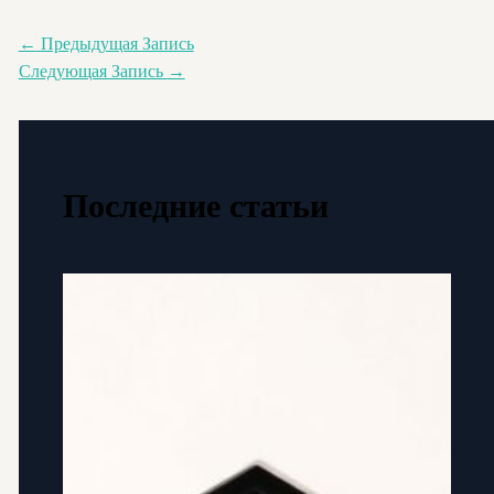
←
Предыдущая Запись
Следующая Запись
→
Последние статьи