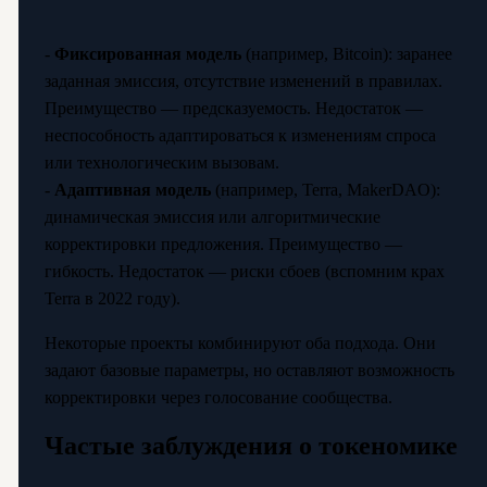
-
Фиксированная модель
(например, Bitcoin): заранее
заданная эмиссия, отсутствие изменений в правилах.
Преимущество — предсказуемость. Недостаток —
неспособность адаптироваться к изменениям спроса
или технологическим вызовам.
-
Адаптивная модель
(например, Terra, MakerDAO):
динамическая эмиссия или алгоритмические
корректировки предложения. Преимущество —
гибкость. Недостаток — риски сбоев (вспомним крах
Terra в 2022 году).
Некоторые проекты комбинируют оба подхода. Они
задают базовые параметры, но оставляют возможность
корректировки через голосование сообщества.
Частые заблуждения о токеномике