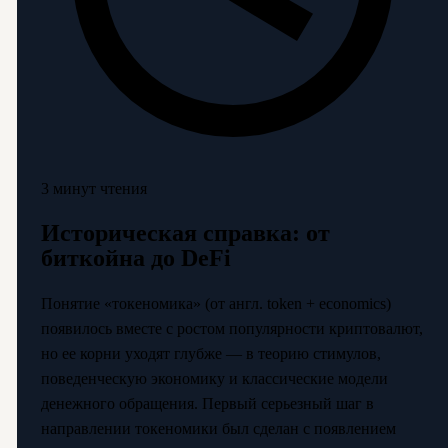
3 минут чтения
Историческая справка: от
биткойна до DeFi
Понятие «токеномика» (от англ. token + economics)
появилось вместе с ростом популярности криптовалют,
но ее корни уходят глубже — в теорию стимулов,
поведенческую экономику и классические модели
денежного обращения. Первый серьезный шаг в
направлении токеномики был сделан с появлением