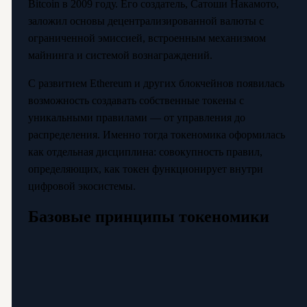
Bitcoin в 2009 году. Его создатель, Сатоши Накамото,
заложил основы децентрализированной валюты с
ограниченной эмиссией, встроенным механизмом
майнинга и системой вознаграждений.
С развитием Ethereum и других блокчейнов появилась
возможность создавать собственные токены с
уникальными правилами — от управления до
распределения. Именно тогда токеномика оформилась
как отдельная дисциплина: совокупность правил,
определяющих, как токен функционирует внутри
цифровой экосистемы.
Базовые принципы токеномики