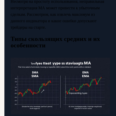
Несмотря на простоту использования, неправильная
интерпретация МА может привести к убыточным
сделкам. Рассмотрим, как извлечь максимум из
данного индикатора и какие ошибки допускают
трейдеры на старте.
Типы скользящих средних и их
особенности