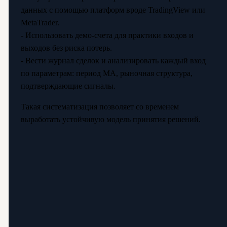
данных с помощью платформ вроде TradingView или
MetaTrader.
- Использовать демо-счета для практики входов и
выходов без риска потерь.
- Вести журнал сделок и анализировать каждый вход
по параметрам: период МА, рыночная структура,
подтверждающие сигналы.
Такая систематизация позволяет со временем
выработать устойчивую модель принятия решений.