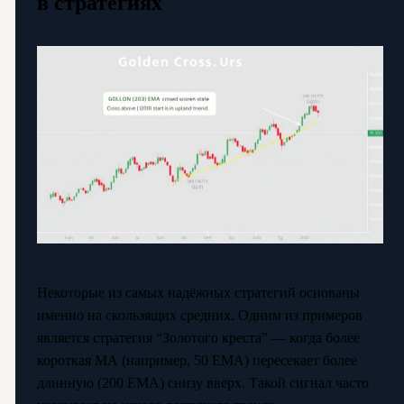
в стратегиях
Некоторые из самых надёжных стратегий основаны
именно на скользящих средних. Одним из примеров
является стратегия “Золотого креста” — когда более
короткая МА (например, 50 EMA) пересекает более
длинную (200 EMA) снизу вверх. Такой сигнал часто