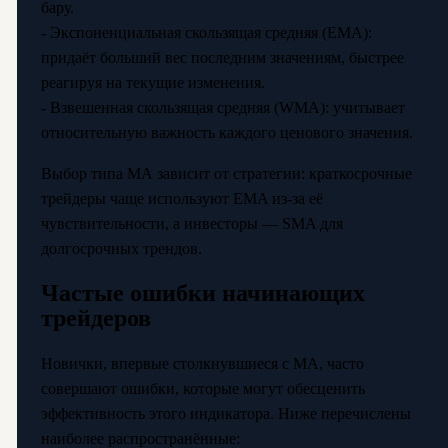
бару.
- Экспоненциальная скользящая средняя (EMA):
придаёт больший вес последним значениям, быстрее
реагируя на текущие изменения.
- Взвешенная скользящая средняя (WMA): учитывает
относительную важность каждого ценового значения.
Выбор типа МА зависит от стратегии: краткосрочные
трейдеры чаще используют EMA из-за её
чувствительности, а инвесторы — SMA для
долгосрочных трендов.
Частые ошибки начинающих
трейдеров
Новички, впервые столкнувшиеся с МА, часто
совершают ошибки, которые могут обесценить
эффективность этого индикатора. Ниже перечислены
наиболее распространённые: