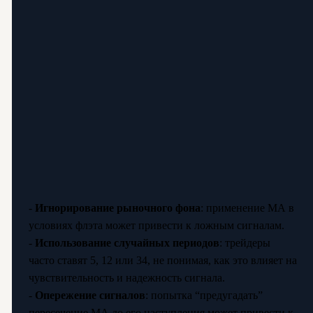
-
Игнорирование рыночного фона
: применение МА в
условиях флэта может привести к ложным сигналам.
-
Использование случайных периодов
: трейдеры
часто ставят 5, 12 или 34, не понимая, как это влияет на
чувствительность и надежность сигнала.
-
Опережение сигналов
: попытка “предугадать”
пересечение МА до его наступления может привести к