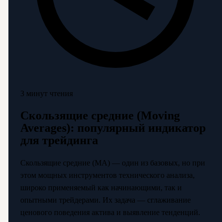
3 минут чтения
Скользящие средние (Moving
Averages): популярный индикатор
для трейдинга
Скользящие средние (МА) — один из базовых, но при
этом мощных инструментов технического анализа,
широко применяемый как начинающими, так и
опытными трейдерами. Их задача — сглаживание
ценового поведения актива и выявление тенденций.