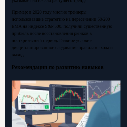
указывает на начало растущего тренда.
Пример: в 2020 году многие трейдеры,
использовавшие стратегию на пересечении 50/200
EMA на индексе S&P 500, получили существенную
прибыль после восстановления рынков в
посткризисный период. Главное условие —
дисциплинированное следование правилам входа и
выхода.
Рекомендации по развитию навыков