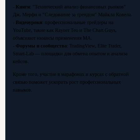
-
Книги
: "Технический анализ финансовых рынков"
Дж. Мерфи и "Следование за трендом" Майкла Ковела.
-
Видеоуроки
: профессиональные трейдеры на
YouTube, такие как Rayner Teo и The Chart Guys,
объясняют нюансы применения МА.
-
Форумы и сообщества
: TradingView, Elite Trader,
Smart-Lab — площадки для обмена опытом и анализа
кейсов.
Кроме того, участие в марафонах и курсах с обратной
связью поможет ускорить рост профессиональных
навыков.