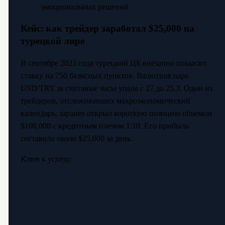
эмоциональных решений
Кейс: как трейдер заработал $25,000 на
турецкой лире
В сентябре 2023 года турецкий ЦБ внезапно повысил
ставку на 750 базисных пунктов. Валютная пара
USD/TRY за считаные часы упала с 27 до 25.3. Один из
трейдеров, отслеживавших макроэкономический
календарь, заранее открыл короткую позицию объемом
$100,000 с кредитным плечом 1:10. Его прибыль
составила около $25,000 за день.
Ключ к успеху: