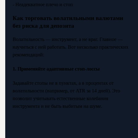
- Неадекватное плечо и стоп
Как торговать волатильными валютами
без риска для депозита
Волатильность — инструмент, а не враг. Главное —
научиться с ней работать. Вот несколько практических
рекомендаций:
1. Применяйте адаптивные стоп-лоссы
Задавайте стопы не в пунктах, а в процентах от
волатильности (например, от ATR за 14 дней). Это
позволит учитывать естественные колебания
инструмента и не быть выбитым на шуме.