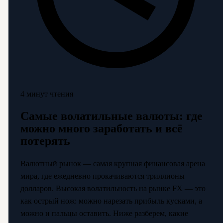
4 минут чтения
Самые волатильные валюты: где
можно много заработать и всё
потерять
Валютный рынок — самая крупная финансовая арена
мира, где ежедневно прокачиваются триллионы
долларов. Высокая волатильность на рынке FX — это
как острый нож: можно нарезать прибыль кусками, а
можно и пальцы оставить. Ниже разберем, какие