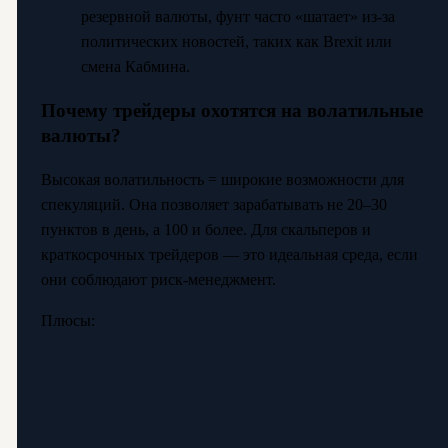
резервной валюты, фунт часто «шатает» из-за
политических новостей, таких как Brexit или
смена Кабмина.
Почему трейдеры охотятся на волатильные
валюты?
Высокая волатильность = широкие возможности для
спекуляций. Она позволяет зарабатывать не 20–30
пунктов в день, а 100 и более. Для скальперов и
краткосрочных трейдеров — это идеальная среда, если
они соблюдают риск-менеджмент.
Плюсы: