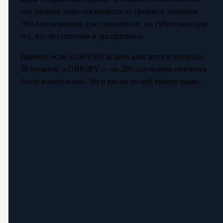
тем сильнее цена отклоняется от среднего значения.
Это благоприятно для спекулянтов, но губительно для
тех, кто без системы и дисциплины.
Пример: если EUR/USD за день двигается в пределах
50 пунктов, а GBP/JPY — на 200, последняя считается
более волатильной. Но и риски по ней кратно выше.