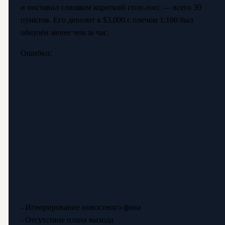
и поставил слишком короткий стоп-лосс — всего 30
пунктов. Его депозит в $3,000 с плечом 1:100 был
обнулён менее чем за час.
Ошибки:
- Игнорирование новостного фона
- Отсутствие плана выхода