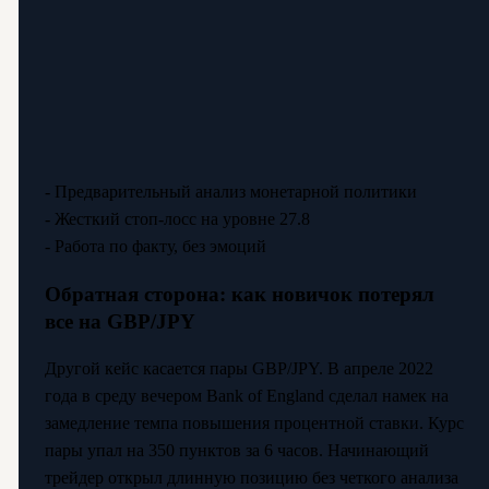
- Предварительный анализ монетарной политики
- Жесткий стоп-лосс на уровне 27.8
- Работа по факту, без эмоций
Обратная сторона: как новичок потерял
все на GBP/JPY
Другой кейс касается пары GBP/JPY. В апреле 2022
года в среду вечером Bank of England сделал намек на
замедление темпа повышения процентной ставки. Курс
пары упал на 350 пунктов за 6 часов. Начинающий
трейдер открыл длинную позицию без четкого анализа