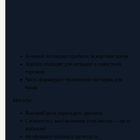
Большой потенциал прибыли за короткое время
Хорошо подходят для интрадей и новостной
торговли
Часто формируют технические паттерны для
входа
Минусы:
Высокий риск «просадки» депозита
Сложности с выставлением стоп-лоссов — часто
выбивает
Не прощают ошибок в расчетах и