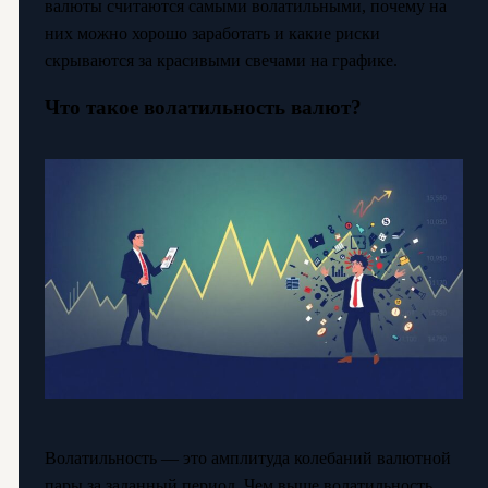
валюты считаются самыми волатильными, почему на
них можно хорошо заработать и какие риски
скрываются за красивыми свечами на графике.
Что такое волатильность валют?
Волатильность — это амплитуда колебаний валютной
пары за заданный период. Чем выше волатильность,