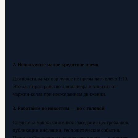
2. Используйте малое кредитное плечо
Для волатильных пар лучше не превышать плечо 1:10.
Это даст пространство для маневра и защитит от
маржин-колла при неожиданном движении.
3. Работайте по новостям — но с головой
Следите за макроэкономикой: заседания центробанков,
публикации инфляции, геополитические события.
Пропускайте периоды неопределенности — например,