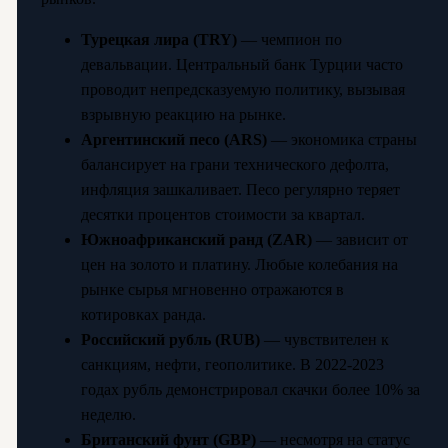
Турецкая лира (TRY)
— чемпион по
девальвации. Центральный банк Турции часто
проводит непредсказуемую политику, вызывая
взрывную реакцию на рынке.
Аргентинский песо (ARS)
— экономика страны
балансирует на грани технического дефолта,
инфляция зашкаливает. Песо регулярно теряет
десятки процентов стоимости за квартал.
Южноафриканский ранд (ZAR)
— зависит от
цен на золото и платину. Любые колебания на
рынке сырья мгновенно отражаются в
котировках ранда.
Российский рубль (RUB)
— чувствителен к
санкциям, нефти, геополитике. В 2022-2023
годах рубль демонстрировал скачки более 10% за
неделю.
Британский фунт (GBP)
— несмотря на статус