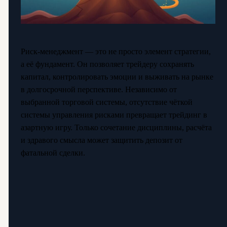
Риск-менеджмент — это не просто элемент стратегии,
а её фундамент. Он позволяет трейдеру сохранять
капитал, контролировать эмоции и выживать на рынке
в долгосрочной перспективе. Независимо от
выбранной торговой системы, отсутствие чёткой
системы управления рисками превращает трейдинг в
азартную игру. Только сочетание дисциплины, расчёта
и здравого смысла может защитить депозит от
фатальной сделки.