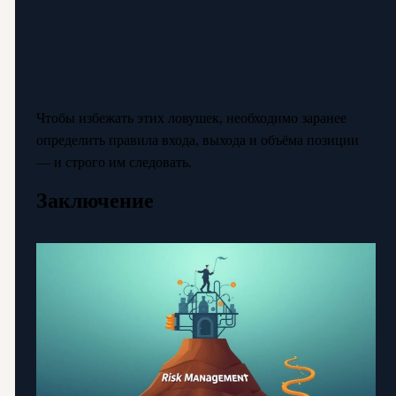
Чтобы избежать этих ловушек, необходимо заранее
определить правила входа, выхода и объёма позиции
— и строго им следовать.
Заключение