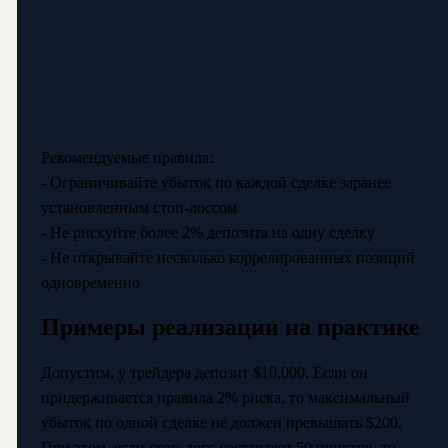
Рекомендуемые правила:
- Ограничивайте убыток по каждой сделке заранее
установленным стоп-лоссом
- Не рискуйте более 2% депозита на одну сделку
- Не открывайте несколько коррелированных позиций
одновременно
Примеры реализации на практике
Допустим, у трейдера депозит $10,000. Если он
придерживается правила 2% риска, то максимальный
убыток по одной сделке не должен превышать $200.
При этом, если стоп-лосс составляет 50 пунктов, то