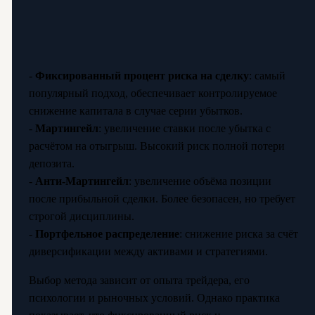
-
Фиксированный процент риска на сделку
: самый
популярный подход, обеспечивает контролируемое
снижение капитала в случае серии убытков.
-
Мартингейл
: увеличение ставки после убытка с
расчётом на отыгрыш. Высокий риск полной потери
депозита.
-
Анти-Мартингейл
: увеличение объёма позиции
после прибыльной сделки. Более безопасен, но требует
строгой дисциплины.
-
Портфельное распределение
: снижение риска за счёт
диверсификации между активами и стратегиями.
Выбор метода зависит от опыта трейдера, его
психологии и рыночных условий. Однако практика