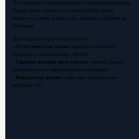
Это приводит к пренебрежению управлением рисками.
Однако даже стратегия с точностью 60% может
привести к сливу депозита без должного контроля за
убытками.
Другие распространённые ошибки:
-
Отсутствие стоп-лоссов
: надежда на разворот
приводит к накапливанию убытков
-
Удвоение позиции после убытка
: попытка быстро
отыграться часто заканчивается катастрофой
-
Игра на весь депозит
: даже одна ошибка может
обнулить счёт