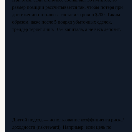
размер позиции рассчитывается так, чтобы потеря при
достижении стоп-лосса составила ровно $200. Таким
образом, даже после 5 подряд убыточных сделок,
трейдер теряет лишь 10% капитала, а не весь депозит.
Другой подход — использование коэффициента риска/
доходности (risk/reward). Например, если цель по