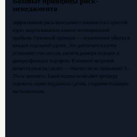
Базовые принципы риск-
менеджмента
Эффективный риск-менеджмент начинается с простой
идеи: защита капитала важнее потенциальной
прибыли. Основной принцип — ограничение убытка в
каждой отдельной сделке. Это достигается путём
установки стоп-лоссов, расчёта размера позиции и
диверсификации портфеля. Ключевой метрикой
является риск на сделку — обычно он не превышает 1–
2% от депозита. Такой подход позволяет трейдеру
пережить серию неудачных сделок, сохранив большую
часть капитала.