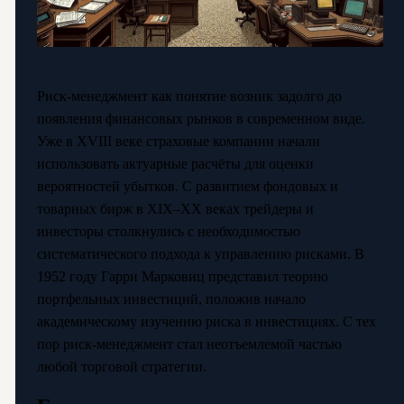
Риск-менеджмент как понятие возник задолго до
появления финансовых рынков в современном виде.
Уже в XVIII веке страховые компании начали
использовать актуарные расчёты для оценки
вероятностей убытков. С развитием фондовых и
товарных бирж в XIX–XX веках трейдеры и
инвесторы столкнулись с необходимостью
систематического подхода к управлению рисками. В
1952 году Гарри Марковиц представил теорию
портфельных инвестиций, положив начало
академическому изучению риска в инвестициях. С тех
пор риск-менеджмент стал неотъемлемой частью
любой торговой стратегии.