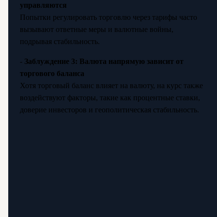
управляются
Попытки регулировать торговлю через тарифы часто
вызывают ответные меры и валютные войны,
подрывая стабильность.
-
Заблуждение 3: Валюта напрямую зависит от
торгового баланса
Хотя торговый баланс влияет на валюту, на курс также
воздействуют факторы, такие как процентные ставки,
доверие инвесторов и геополитическая стабильность.