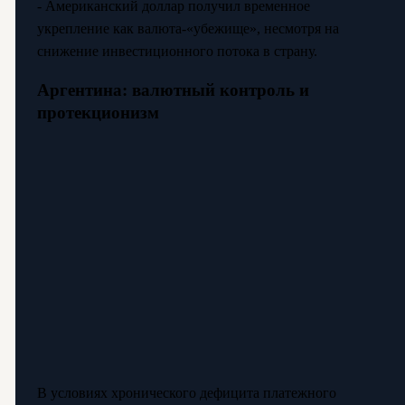
- Американский доллар получил временное
укрепление как валюта-«убежище», несмотря на
снижение инвестиционного потока в страну.
Аргентина: валютный контроль и
протекционизм
В условиях хронического дефицита платежного