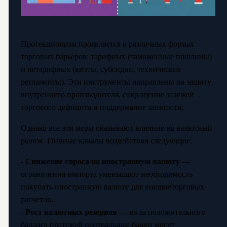
Протекционизм проявляется в различных формах
торговых барьеров: тарифных (таможенные пошлины)
и нетарифных (квоты, субсидии, технические
регламенты). Эти инструменты направлены на защиту
внутреннего производителя, сокращение залежей
торгового дефицита и поддержание занятости.
Однако все эти меры оказывают влияние на валютный
рынок. Главные каналы воздействия следующие:
-
Снижение спроса на иностранную валюту
—
ограничения импорта уменьшают необходимость
покупать иностранную валюту для внешнеторговых
расчетов.
-
Рост валютных резервов
— из-за положительного
баланса платежей центральные банки могут