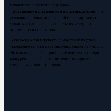
накапливать иностранные резервы.
-
Повышение волатильности валютных курсов
— в
условиях торговых ограничений инвесторы могут
уходить из национальной валюты из-за ухудшения
экономических прогнозов.
В краткосрочной перспективе может наблюдаться
укрепление валюты из-за снижения спроса на импорт.
Но в долгосрочной — риск ослабления из-за потери
конкурентоспособности, снижения экспорта и
ухудшения условий торговли.