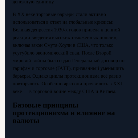
денежную единицу.
В XX веке торговые барьеры стали активно
использоваться в ответ на глобальные кризисы:
Великая депрессия 1930-х годов привела к цепной
реакции введения высоких таможенных пошлин,
включая закон Смута-Хоули в США, что только
усугубило экономический спад. После Второй
мировой войны был создан Генеральный договор по
тарифам и торговле (ГАТТ), призванный уменьшить
барьеры. Однако циклы протекционизма всё равно
повторялись. Особенно ярко они проявились в XXI
веке — в торговой войне между США и Китаем.
Базовые принципы
протекционизма и влияние на
валюты