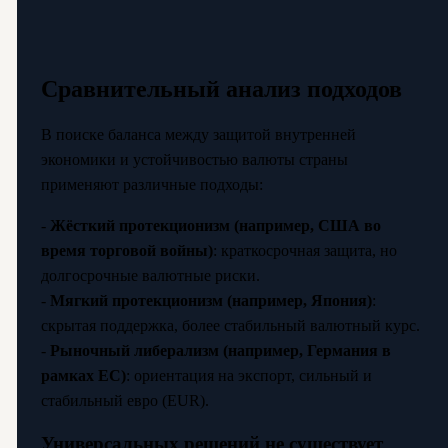
Сравнительный анализ подходов
В поиске баланса между защитой внутренней
экономики и устойчивостью валюты страны
применяют различные подходы:
-
Жёсткий протекционизм (например, США во
время торговой войны)
: краткосрочная защита, но
долгосрочные валютные риски.
-
Мягкий протекционизм (например, Япония)
:
скрытая поддержка, более стабильный валютный курс.
-
Рыночный либерализм (например, Германия в
рамках ЕС)
: ориентация на экспорт, сильный и
стабильный евро (EUR).
Универсальных решений не существует