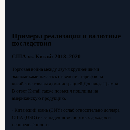
Примеры реализации и валютные
последствия
США vs. Китай: 2018–2020
Торговая война между двумя крупнейшими
экономиками началась с введения тарифов на
китайские товары администрацией Дональда Трампа.
В ответ Китай также повысил пошлины на
американскую продукцию.
- Китайский юань (CNY) ослаб относительно доллара
США (USD) из-за падения экспортных доходов и
неопределённости.