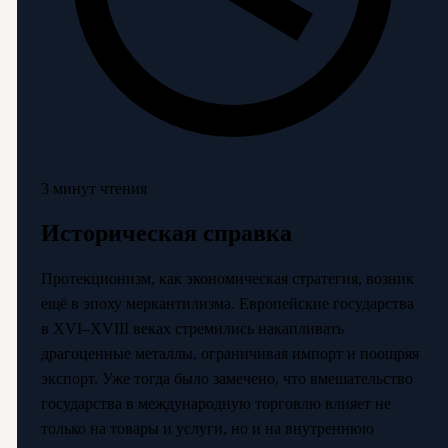
3 минут чтения
Историческая справка
Протекционизм, как экономическая стратегия, возник
ещё в эпоху меркантилизма. Европейские государства
в XVI–XVIII веках стремились накапливать
драгоценные металлы, ограничивая импорт и поощряя
экспорт. Уже тогда было замечено, что вмешательство
государства в международную торговлю влияет не
только на товары и услуги, но и на внутреннюю