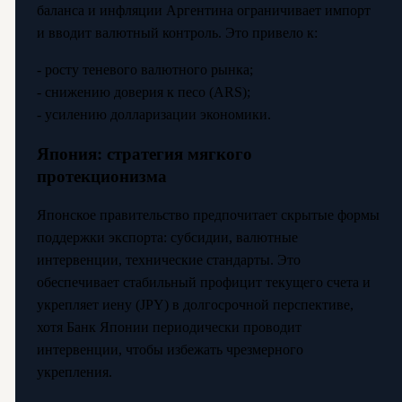
баланса и инфляции Аргентина ограничивает импорт
и вводит валютный контроль. Это привело к:
- росту теневого валютного рынка;
- снижению доверия к песо (ARS);
- усилению долларизации экономики.
Япония: стратегия мягкого
протекционизма
Японское правительство предпочитает скрытые формы
поддержки экспорта: субсидии, валютные
интервенции, технические стандарты. Это
обеспечивает стабильный профицит текущего счета и
укрепляет иену (JPY) в долгосрочной перспективе,
хотя Банк Японии периодически проводит
интервенции, чтобы избежать чрезмерного
укрепления.