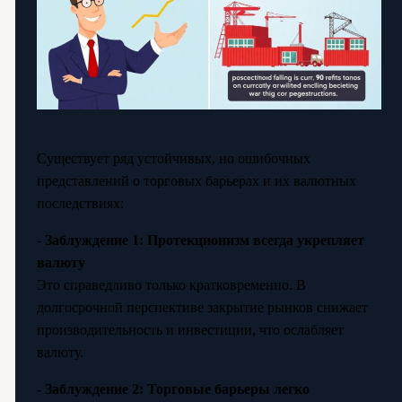
Существует ряд устойчивых, но ошибочных
представлений о торговых барьерах и их валютных
последствиях:
-
Заблуждение 1: Протекционизм всегда укрепляет
валюту
Это справедливо только кратковременно. В
долгосрочной перспективе закрытие рынков снижает
производительность и инвестиции, что ослабляет
валюту.
-
Заблуждение 2: Торговые барьеры легко