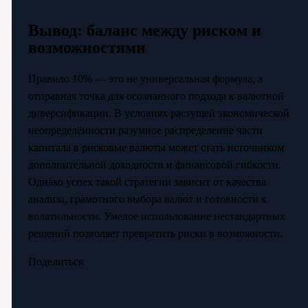
Вывод: баланс между риском и
возможностями
Правило 10% — это не универсальная формула, а
отправная точка для осознанного подхода к валютной
диверсификации. В условиях растущей экономической
неопределённости разумное распределение части
капитала в рисковые валюты может стать источником
дополнительной доходности и финансовой гибкости.
Однако успех такой стратегии зависит от качества
анализа, грамотного выбора валют и готовности к
волатильности. Умелое использование нестандартных
решений позволяет превратить риски в возможности.
Поделиться