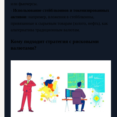
или фьючерсы.
-
Использование стейблкоинов и токенизированных
активов
: например, вложения в стейблкоины,
привязанные к сырьевым товарам (золото, нефть), как
альтернатива традиционным валютам.
Кому подходит стратегия с рисковыми
валютами?