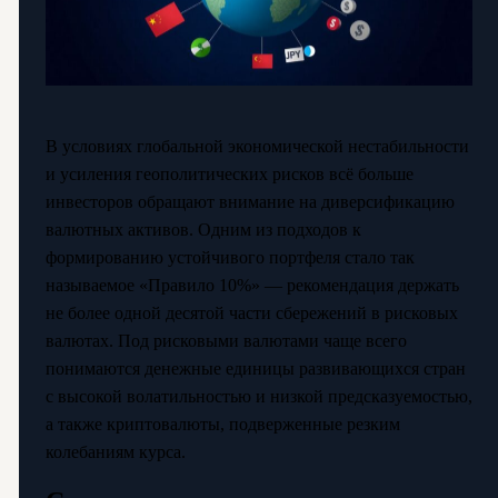
В условиях глобальной экономической нестабильности
и усиления геополитических рисков всё больше
инвесторов обращают внимание на диверсификацию
валютных активов. Одним из подходов к
формированию устойчивого портфеля стало так
называемое «Правило 10%» — рекомендация держать
не более одной десятой части сбережений в рисковых
валютах. Под рисковыми валютами чаще всего
понимаются денежные единицы развивающихся стран
с высокой волатильностью и низкой предсказуемостью,
а также криптовалюты, подверженные резким
колебаниям курса.