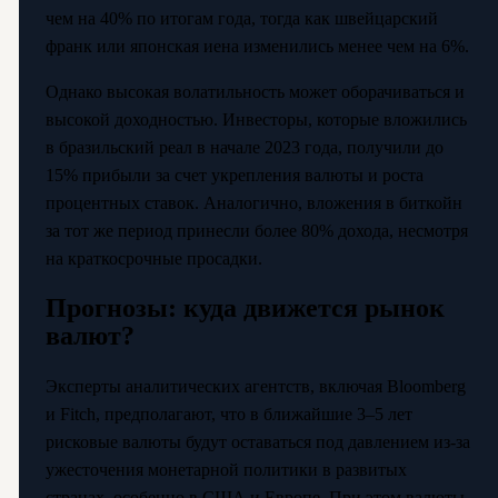
чем на 40% по итогам года, тогда как швейцарский
франк или японская иена изменились менее чем на 6%.
Однако высокая волатильность может оборачиваться и
высокой доходностью. Инвесторы, которые вложились
в бразильский реал в начале 2023 года, получили до
15% прибыли за счет укрепления валюты и роста
процентных ставок. Аналогично, вложения в биткойн
за тот же период принесли более 80% дохода, несмотря
на краткосрочные просадки.
Прогнозы: куда движется рынок
валют?
Эксперты аналитических агентств, включая Bloomberg
и Fitch, предполагают, что в ближайшие 3–5 лет
рисковые валюты будут оставаться под давлением из-за
ужесточения монетарной политики в развитых
странах, особенно в США и Европе. При этом валюты