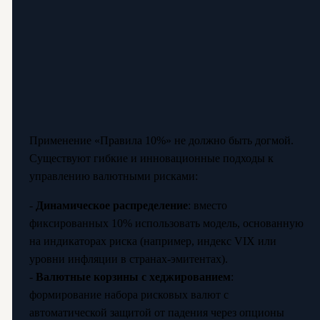
Применение «Правила 10%» не должно быть догмой.
Существуют гибкие и инновационные подходы к
управлению валютными рисками:
-
Динамическое распределение
: вместо
фиксированных 10% использовать модель, основанную
на индикаторах риска (например, индекс VIX или
уровни инфляции в странах-эмитентах).
-
Валютные корзины с хеджированием
:
формирование набора рисковых валют с
автоматической защитой от падения через опционы