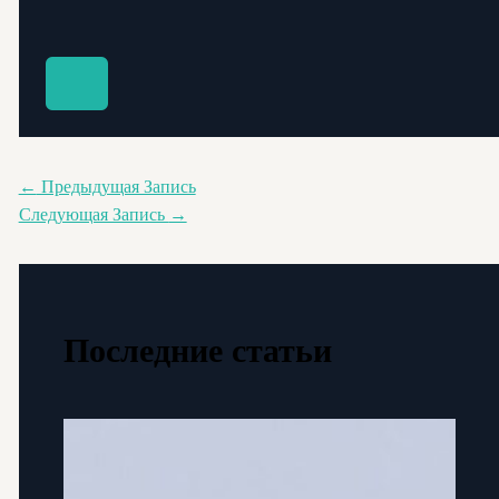
←
Предыдущая Запись
Следующая Запись
→
Последние статьи