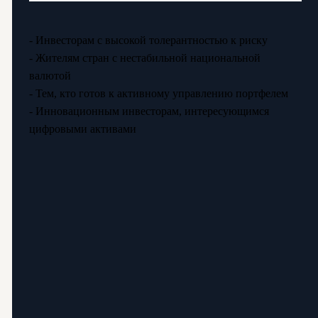
- Инвесторам с высокой толерантностью к риску
- Жителям стран с нестабильной национальной
валютой
- Тем, кто готов к активному управлению портфелем
- Инновационным инвесторам, интересующимся
цифровыми активами