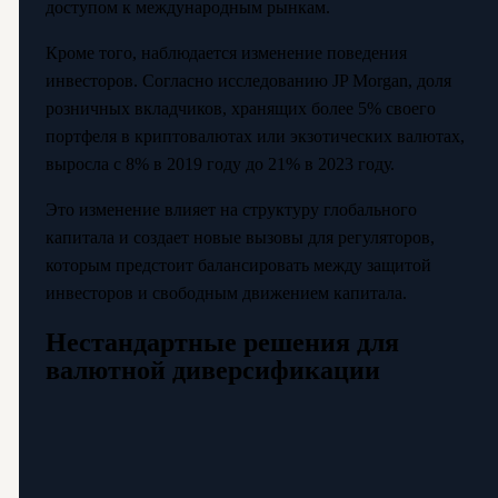
доступом к международным рынкам.
Кроме того, наблюдается изменение поведения
инвесторов. Согласно исследованию JP Morgan, доля
розничных вкладчиков, хранящих более 5% своего
портфеля в криптовалютах или экзотических валютах,
выросла с 8% в 2019 году до 21% в 2023 году.
Это изменение влияет на структуру глобального
капитала и создает новые вызовы для регуляторов,
которым предстоит балансировать между защитой
инвесторов и свободным движением капитала.
Нестандартные решения для
валютной диверсификации