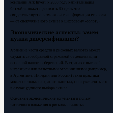
компании Ark Invest, к 2030 году капитализация
биткойна может превысить $5 трлн, что
свидетельствует о возможной трансформации его роли
— от спекулятивного актива к цифровому «золоту».
Экономические аспекты: зачем
нужна диверсификация?
Хранение части средств в рисковых валютах может
служить своеобразной страховкой от девальвации
основной валюты сбережений. В странах с высокой
инфляцией или валютными ограничениями (например,
в Аргентине, Нигерии или России) такая практика
может не только сохранить капитал, но и увеличить его
в случае удачного выбора актива.
Основные экономические аргументы в пользу
частичного вложения в рисковые валюты: