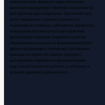
инвестиционные фонды всё чаще используют
валютные хеджирующие стратегии, основанные на
долгосрочном прогнозировании. Это способствует
росту ликвидности на рынке и снижает его
волатильность в периоды стабильности. Кроме того,
позиционная торговля способствует развитию
аналитических подходов, повышению качества
образовательного контента и формированию более
зрелого трейдингового сообщества. Как показала
практика последних лет, именно трейдеры с
долгосрочным горизонтом и фундаментальной
подготовкой становятся наиболее устойчивыми в
условиях рыночной турбулентности.