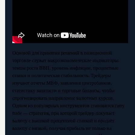
Основой для принятия решений в позиционной
торговле служат макроэкономические индикаторы:
темпы роста ВВП, уровень инфляции, процентные
ставки и политическая стабильность. Трейдеры
изучают отчеты МВФ, заявления центробанков,
статистику занятости и торговые балансы, чтобы
спрогнозировать направление валютных курсов.
Одним из популярных инструментов становится carry
trade — стратегия, при которой трейдер покупает
валюту с высокой процентной ставкой и продаёт
валюту с низкой, получая прибыль не только на