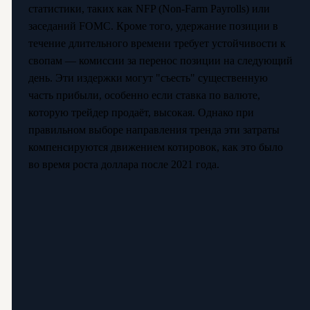
статистики, таких как NFP (Non-Farm Payrolls) или
заседаний FOMC. Кроме того, удержание позиции в
течение длительного времени требует устойчивости к
свопам — комиссии за перенос позиции на следующий
день. Эти издержки могут "съесть" существенную
часть прибыли, особенно если ставка по валюте,
которую трейдер продаёт, высокая. Однако при
правильном выборе направления тренда эти затраты
компенсируются движением котировок, как это было
во время роста доллара после 2021 года.