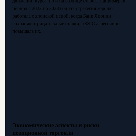
движении курса, но и на разнице ставок. Например, в
период с 2022 по 2023 год эта стратегия хорошо
работала с японской иеной, когда Банк Японии
сохранял отрицательные ставки, а ФРС агрессивно
повышала их.
Экономические аспекты и риски
позиционной торговли