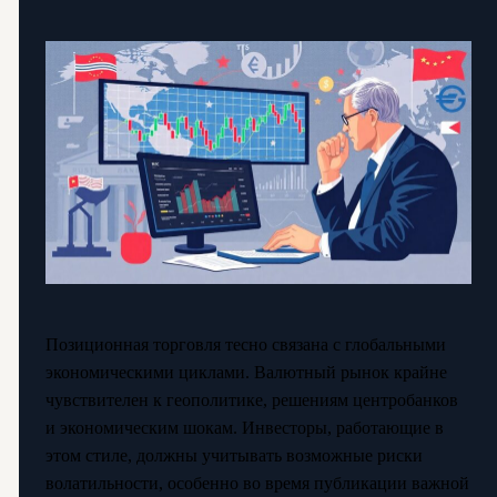
Позиционная торговля тесно связана с глобальными
экономическими циклами. Валютный рынок крайне
чувствителен к геополитике, решениям центробанков
и экономическим шокам. Инвесторы, работающие в
этом стиле, должны учитывать возможные риски
волатильности, особенно во время публикации важной