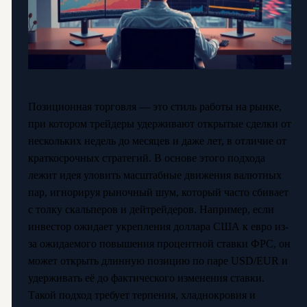
Позиционная торговля — это стиль работы на рынке,
при котором трейдеры удерживают открытые сделки от
нескольких недель до месяцев и даже лет, в отличие от
краткосрочных стратегий. В основе этого подхода
лежит идея уловить масштабные движения валютных
пар, игнорируя рыночный шум, который часто сбивает
с толку скальперов и дейтрейдеров. Например, если
инвестор ожидает укрепления доллара США к евро из-
за ожидаемого повышения процентной ставки ФРС, он
может открыть длинную позицию по паре USD/EUR и
удерживать её до фактического изменения ставки.
Такой подход требует терпения, хладнокровия и