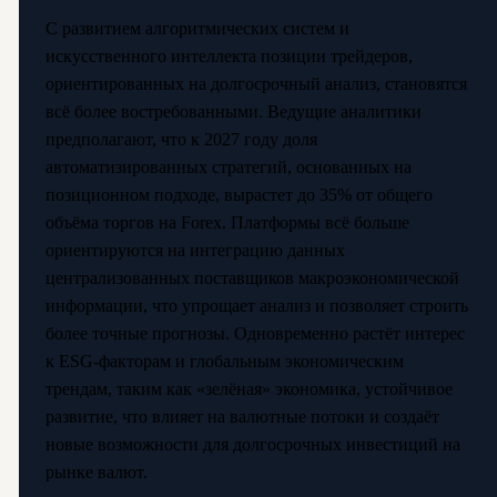
С развитием алгоритмических систем и
искусственного интеллекта позиции трейдеров,
ориентированных на долгосрочный анализ, становятся
всё более востребованными. Ведущие аналитики
предполагают, что к 2027 году доля
автоматизированных стратегий, основанных на
позиционном подходе, вырастет до 35% от общего
объёма торгов на Forex. Платформы всё больше
ориентируются на интеграцию данных
централизованных поставщиков макроэкономической
информации, что упрощает анализ и позволяет строить
более точные прогнозы. Одновременно растёт интерес
к ESG-факторам и глобальным экономическим
трендам, таким как «зелёная» экономика, устойчивое
развитие, что влияет на валютные потоки и создаёт
новые возможности для долгосрочных инвестиций на
рынке валют.