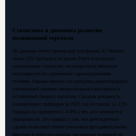
Статистика и динамика развития
позиционной торговли
По данным отчета брокерской платформы IG Markets,
около 23% трейдеров на рынке Forex используют
позиционные стратегии, несмотря на их меньшую
популярность по сравнению с краткосрочными
стилями. Однако именно эти трейдеры демонстрируют
наименьший уровень эмоционального выгорания и
устойчивый прирост капитала. Средняя доходность
позиционных трейдеров за 2023 год составила 12–15%
годовых по сравнению с 4–6% у тех, кто занимается
скальпингом. Это связано с тем, что долгосрочные
сделки позволяют точнее учитывать фундаментальные
факторы и избегать ошибок, вызванных реакцией на