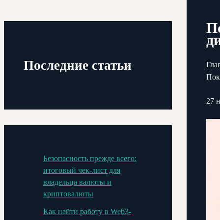
П
д
Последние статьи
Гла
Пок
27 
Безопасность прежде всего:
итоговый чек-лист для
владельца валюты и
криптовалюты
Как найти работу в Web3-