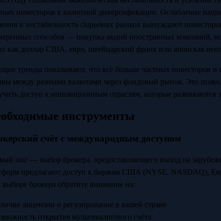
тных инвесторов к валютной диверсификации. Ослабление наци
ления и нестабильность сырьевых рынков вынуждают инвесторов
веренных способов — покупка акций иностранных компаний, н
их как доллар США, евро, швейцарский франк или японская иена
ущие тренды показывают, что всё больше частных инвесторов и 
ивы между разными валютами через фондовый рынок. Это позвол
учить доступ к инновационным отраслям, которые развиваются 
обходимые инструменты
окерский счёт с международным доступом
вый шаг — выбор брокера, предоставляющего выход на зарубежн
тформ предлагают доступ к биржам США (NYSE, NASDAQ), Европ
 выборе брокера обратите внимание на:
аличие лицензии и регулирование в вашей стране
озможность открытия мультивалютного счёта