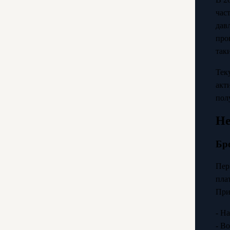
час
дав
про
так
Тек
акт
пол
Не
Бр
Пер
пла
При
- Н
- В