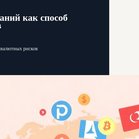
аний как способ
в
 валютных рисков