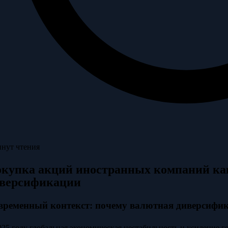
инут чтения
купка акций иностранных компаний ка
версификации
временный контекст: почему валютная диверсифик
025 году глобальная экономическая нестабильность и усиление 