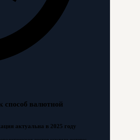
к способ валютной
ация актуальна в 2025 году
геополитических рисков усилили интерес