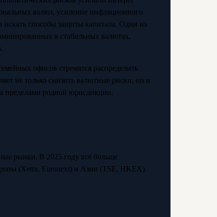
ональных валют, усиление инфляционного
 искать способы защиты капитала. Один из
оминированных в стабильных валютах,
.
семейных офисов стремятся распределить
яет не только снизить валютные риски, но и
за пределами родной юрисдикции.
ые рынки. В 2025 году всё больше
ы (Xetra, Euronext) и Азии (TSE, HKEX).