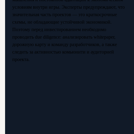
условиям внутри игры. Эксперты предупреждают, что
значительная часть проектов — это краткосрочные
схемы, не обладающие устойчивой экономикой.
Поэтому перед инвестированием необходимо
проводить due diligence: анализировать whitepaper,
дорожную карту и команду разработчиков, а также
следить за активностью комьюнити и аудиторией
проекта.