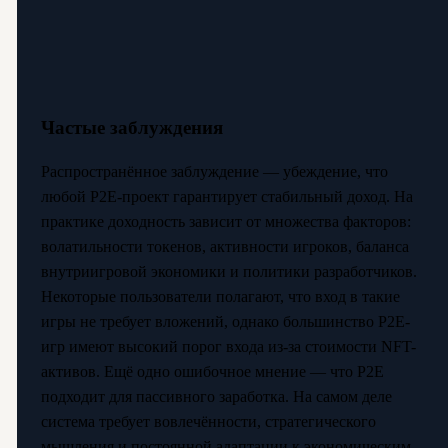
Частые заблуждения
Распространённое заблуждение — убеждение, что
любой P2E-проект гарантирует стабильный доход. На
практике доходность зависит от множества факторов:
волатильности токенов, активности игроков, баланса
внутриигровой экономики и политики разработчиков.
Некоторые пользователи полагают, что вход в такие
игры не требует вложений, однако большинство P2E-
игр имеют высокий порог входа из-за стоимости NFT-
активов. Ещё одно ошибочное мнение — что P2E
подходит для пассивного заработка. На самом деле
система требует вовлечённости, стратегического
мышления и постоянной адаптации к экономическим