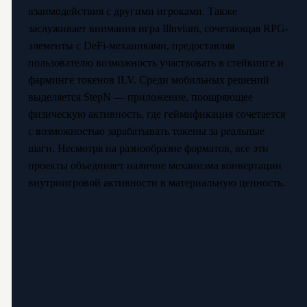
взаимодействия с другими игроками. Также
заслуживает внимания игра Illuvium, сочетающая RPG-
элементы с DeFi-механиками, предоставляя
пользователю возможность участвовать в стейкинге и
фарминге токенов ILV. Среди мобильных решений
выделяется StepN — приложение, поощряющее
физическую активность, где геймификация сочетается
с возможностью зарабатывать токены за реальные
шаги. Несмотря на разнообразие форматов, все эти
проекты объединяет наличие механизма конвертации
внутриигровой активности в материальную ценность.