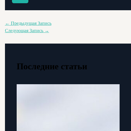
←
Предыдущая Запись
Следующая Запись
→
Последние статьи