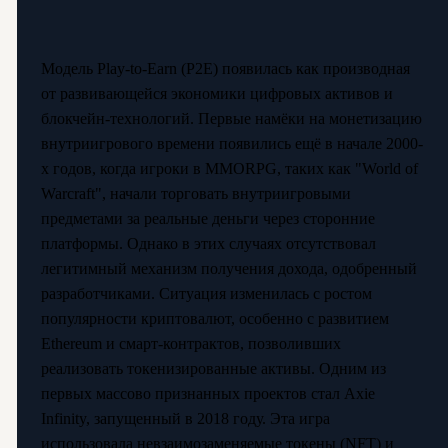
Модель Play-to-Earn (P2E) появилась как производная
от развивающейся экономики цифровых активов и
блокчейн-технологий. Первые намёки на монетизацию
внутриигрового времени появились ещё в начале 2000-
х годов, когда игроки в MMORPG, таких как "World of
Warcraft", начали торговать внутриигровыми
предметами за реальные деньги через сторонние
платформы. Однако в этих случаях отсутствовал
легитимный механизм получения дохода, одобренный
разработчиками. Ситуация изменилась с ростом
популярности криптовалют, особенно с развитием
Ethereum и смарт-контрактов, позволивших
реализовать токенизированные активы. Одним из
первых массово признанных проектов стал Axie
Infinity, запущенный в 2018 году. Эта игра
использовала невзаимозаменяемые токены (NFT) и