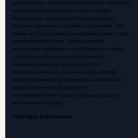
или арендовать. Внутриигровая экономика строится на
концепции вознаграждения: игроки получают
криптовалюту за выполнение игровых заданий,
участие в сражениях или развитие персонажей. Эти
токены могут быть обменяны на фиатные деньги через
криптовалютные биржи. Децентрализация
обеспечивает прозрачность и устойчивость системы,
где владельцы токенов могут участвовать в
управлении проектом посредством DAO
(децентрализованных автономных организаций).
Эксперты рекомендуют анализировать токеномику
каждой игры и избегать проектов с
гиперинфляционной моделью, которая приводит к
обесцениванию наград.
Примеры реализации