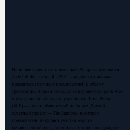
Наиболее известным примером P2E-проекта является
Axie Infinity, который в 2021 году достиг пиковых
показателей по числу пользователей и объёму
транзакций. Игроки разводили цифровых существ Axie
и участвовали в боях, получая Smooth Love Potion
(SLP) — токен, обменяемый на бирже. Другой
заметный проект — The Sandbox, в котором
пользователи покупают участки земли в
метавселенной, создают контент и получают доход от