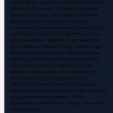
снижает риски, связанные с падением цен на токены
или скамом. Также важно учитывать юридические
аспекты: в некоторых странах доход от P2E может
облагаться налогами. Эксперты рекомендуют
использовать холодные кошельки для хранения NFT и
заработанных токенов, избегая хранения средств на
централизованных платформах без двухфакторной
аутентификации. Новичкам следует начинать с игр с
минимальными инвестициями, параллельно изучая
механику и экономику проектов. Особое внимание
стоит уделять ликвидности токенов и наличию
механизма вывода средств. Также рекомендуется
анализировать частоту обновлений, наличие
партнёрств с крупными блокчейн-платформами и
прозрачность распределения наград. Только системный
подход позволяет минимизировать потери и
использовать потенциал Play-to-Earn как легитимного
источника дохода.