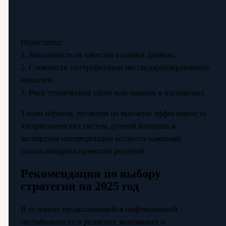
Недостатки:
1. Зависимость от качества входных данных.
2. Сложности интерпретации нестандартизированных
новостей.
3. Риск технических сбоев или ошибок в алгоритмах.
Таким образом, несмотря на высокую эффективность
алгоритмических систем, ручной контроль и
экспертная интерпретация остаются важными
составляющими принятия решений.
Рекомендации по выбору
стратегии на 2025 год
В условиях продолжающейся инфляционной
нестабильности в развитых экономиках и