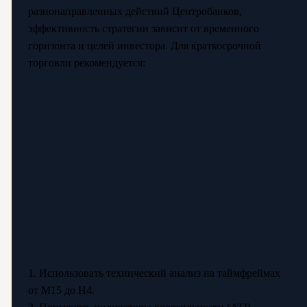
разнонаправленных действий Центробанков,
эффективность стратегии зависит от временного
горизонта и целей инвестора. Для краткосрочной
торговли рекомендуется:
1. Использовать технический анализ на таймфреймах
от M15 до H4.