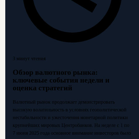
3 минут чтения
Обзор валютного рынка:
ключевые события недели и
оценка стратегий
Валютный рынок продолжает демонстрировать
высокую волатильность в условиях геополитической
нестабильности и ужесточения монетарной политики
крупнейших мировых Центробанков. На неделе с 1 по
7 июня 2025 года основное внимание инвесторов было