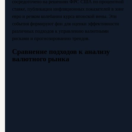
сосредоточено на решениях ФРС США по процентной
ставке, публикации инфляционных показателей в зоне
евро и резком колебании курса японской иены. Эти
события формируют фон для оценки эффективности
различных подходов к управлению валютными
рисками и прогнозированию трендов.
Сравнение подходов к анализу
валютного рынка