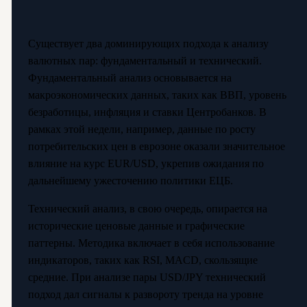
Существует два доминирующих подхода к анализу
валютных пар: фундаментальный и технический.
Фундаментальный анализ основывается на
макроэкономических данных, таких как ВВП, уровень
безработицы, инфляция и ставки Центробанков. В
рамках этой недели, например, данные по росту
потребительских цен в еврозоне оказали значительное
влияние на курс EUR/USD, укрепив ожидания по
дальнейшему ужесточению политики ЕЦБ.
Технический анализ, в свою очередь, опирается на
исторические ценовые данные и графические
паттерны. Методика включает в себя использование
индикаторов, таких как RSI, MACD, скользящие
средние. При анализе пары USD/JPY технический
подход дал сигналы к развороту тренда на уровне