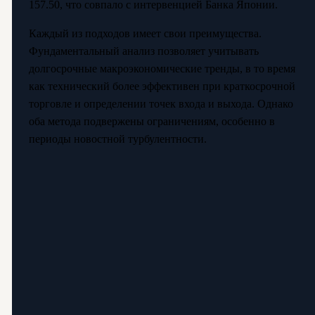
157.50, что совпало с интервенцией Банка Японии.
Каждый из подходов имеет свои преимущества.
Фундаментальный анализ позволяет учитывать
долгосрочные макроэкономические тренды, в то время
как технический более эффективен при краткосрочной
торговле и определении точек входа и выхода. Однако
оба метода подвержены ограничениям, особенно в
периоды новостной турбулентности.