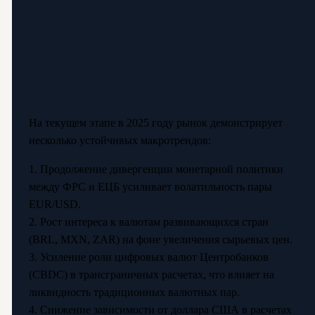
На текущем этапе в 2025 году рынок демонстрирует
несколько устойчивых макротрендов:
1. Продолжение дивергенции монетарной политики
между ФРС и ЕЦБ усиливает волатильность пары
EUR/USD.
2. Рост интереса к валютам развивающихся стран
(BRL, MXN, ZAR) на фоне увеличения сырьевых цен.
3. Усиление роли цифровых валют Центробанков
(CBDC) в трансграничных расчетах, что влияет на
ликвидность традиционных валютных пар.
4. Снижение зависимости от доллара США в расчетах