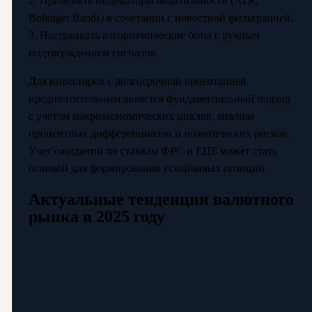
2. Применять индикаторы волатильности (ATR,
Bollinger Bands) в сочетании с новостной фильтрацией.
3. Настраивать алгоритмические боты с ручным
подтверждением сигналов.
Для инвесторов с долгосрочной ориентацией
предпочтительным является фундаментальный подход
с учетом макроэкономических циклов, анализа
процентных дифференциалов и политических рисков.
Учет ожиданий по ставкам ФРС и ЕЦБ может стать
основой для формирования устойчивых позиций.
Актуальные тенденции валютного
рынка в 2025 году