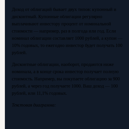
Доход от облигаций бывает двух типов: купонный и
дисконтный. Купонные облигации регулярно
выплачивают инвестору процент от номинальной
стоимости — например, раз в полгода или год. Если
номинал облигации составляет 1000 рублей, а купон —
10% годовых, то ежегодно инвестор будет получать 100
рублей.
Дисконтные облигации, наоборот, продаются ниже
номинала, а в конце срока инвестор получает полную
стоимость. Например, вы покупаете облигацию за 900
рублей, а через год получаете 1000. Ваш доход — 100
рублей, или 11,1% годовых.
Текстовая диаграмма: