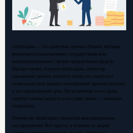
Облигации — это долговые ценные бумаги, которые
выпускаются компаниями, государствами или
муниципалитетами с целью привлечения средств.
Проще говоря, покупая облигацию, инвестор
одалживает деньги эмитенту (тому, кто выпустил
облигацию) под заранее оговорённый процент (купон)
и на определённый срок. По истечении этого срока
эмитент обязан вернуть всю сумму займа — номинал
облигации.
Почему же облигации считаются консервативным
инструментом? Всё просто: в отличие от акций,
которые могут резко упасть в цене, облигации