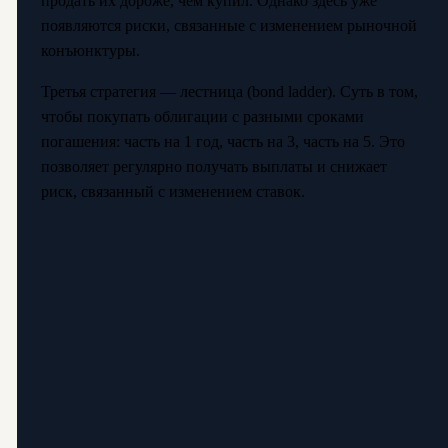
продать их дороже, чем купил. Однако здесь уже
появляются риски, связанные с изменением рыночной
конъюнктуры.
Третья стратегия — лестница (bond ladder). Суть в том,
чтобы покупать облигации с разными сроками
погашения: часть на 1 год, часть на 3, часть на 5. Это
позволяет регулярно получать выплаты и снижает
риск, связанный с изменением ставок.