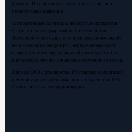
бюджета. Но и доходность у них ниже — обычно
немного выше инфляции.
Корпоративные облигации, наоборот, выпускаются
частными или государственными компаниями.
Доходность у них выше, но и риск несравнимо выше:
если компания обанкротится, вернуть деньги будет
сложно. Поэтому перед покупкой таких бумаг стоит
внимательно изучить финансовое состояние эмитента.
Пример: ОФЗ с доходностью 8% годовых и облигация
крупной строительной компании с доходностью 11%.
Разница в 3% — это премия за риск.