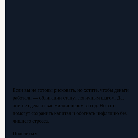
Если вы не готовы рисковать, но хотите, чтобы деньги
работали — облигации станут логичным шагом. Да,
они не сделают вас миллионером за год. Но зато
помогут сохранить капитал и обогнать инфляцию без
лишнего стресса.
Поделиться