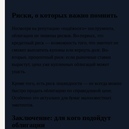
Риски, о которых важно помнить
Несмотря на репутацию «надёжного» инструмента,
облигации не лишены рисков. Во-первых, это
кредитный риск — возможность того, что эмитент не
сможет выплатить купоны или вернуть долг. Во-
вторых, процентный риск: если рыночные ставки
вырастут, цена уже купленных облигаций может
упасть.
Кроме того, есть риск ликвидности — не всегда можно
быстро продать облигацию по справедливой цене.
Особенно это актуально для бумаг малоизвестных
эмитентов.
Заключение: для кого подойдут
облигации