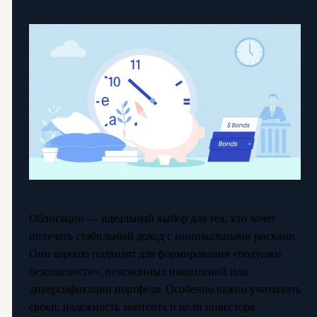
Облигации — идеальный выбор для тех, кто хочет
получать стабильный доход с минимальными рисками.
Они хорошо подходят для формирования «подушки
безопасности», пенсионных накоплений или
диверсификации портфеля. Особенно важно учитывать
сроки, надёжность эмитента и цели инвестора.