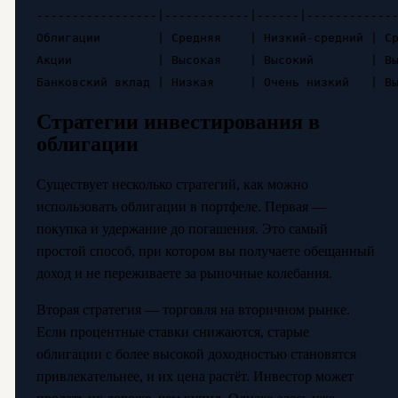
-----------------|------------|------|-------------
Облигации        | Средняя    | Низкий-средний | Ср
Акции            | Высокая    | Высокий        | Вы
Стратегии инвестирования в
облигации
Существует несколько стратегий, как можно
использовать облигации в портфеле. Первая —
покупка и удержание до погашения. Это самый
простой способ, при котором вы получаете обещанный
доход и не переживаете за рыночные колебания.
Вторая стратегия — торговля на вторичном рынке.
Если процентные ставки снижаются, старые
облигации с более высокой доходностью становятся
привлекательнее, и их цена растёт. Инвестор может