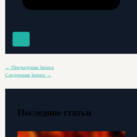
←
Предыдущая Запись
Следующая Запись
→
Последние статьи