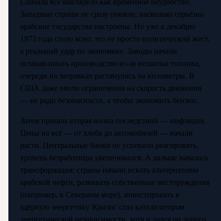
Сначала всё выглядело как временное неудобство.
Западные страны не сразу поняли, насколько серьёзно
арабские государства настроены. Но уже к декабрю
1973 года стало ясно: это не просто политический жест,
а реальный удар по экономике. Заводы начали
останавливать производство из-за нехватки топлива,
очереди на заправках растянулись на километры. В
США даже ввели ограничения на скорость движения
— не ради безопасности, а чтобы экономить бензин.
Затем пришла вторая волна последствий — инфляция.
Цены на всё — от хлеба до автомобилей — начали
расти. Центральные банки не успевали реагировать,
уровень безработицы увеличивался. А дальше началась
трансформация: страны начали искать альтернативы
арабской нефти, развивать собственные месторождения
(например, в Северном море), инвестировать в
ядерную энергетику. Кризис стал катализатором
энергетической независимости, хотя и дался он дорого.