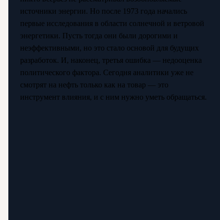
источники энергии. Но после 1973 года начались
первые исследования в области солнечной и ветровой
энергетики. Пусть тогда они были дорогими и
неэффективными, но это стало основой для будущих
разработок. И, наконец, третья ошибка — недооценка
политического фактора. Сегодня аналитики уже не
смотрят на нефть только как на товар — это
инструмент влияния, и с ним нужно уметь обращаться.