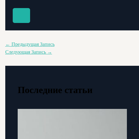
←
Предыдущая Запись
Следующая Запись
→
Последние статьи