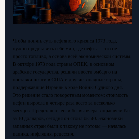
Чтобы понять суть нефтяного кризиса 1973 года,
нужно представить себе мир, где нефть — это не
просто топливо, а основа всей экономической системы.
В октябре 1973 года страны ОПЕК, в основном
арабские государства, решили ввести эмбарго на
поставки нефти в США и другие западные страны,
поддержавшие Израиль в ходе Войны Судного дня.
Это решение стало поворотным моментом: стоимость
нефти выросла в четыре раза всего за несколько
месяцев. Представьте: если бы вы вчера заправляли бак
за 10 долларов, сегодня он стоил бы 40. Экономики
западных стран были к такому не готовы — началась
паника, инфляция, рецессия.