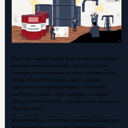
Одной из главных ошибок было чрезмерное доверие к
внешним поставщикам нефти. Западные страны
слишком долго игнорировали риски зависимости от
ОПЕК. После 1973 года они начали создавать
стратегические нефтяные резервы — на случай
повторения кризиса. США, например, основали
Strategic Petroleum Reserve, куда закачивали миллионы
баррелей нефти.
Вторая ошибка — отсутствие альтернатив. До кризиса
никто всерьёз не рассматривал возобновляемые