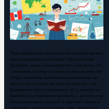
Чтобы разобраться в причинах и последствиях кризиса,
важно вооружиться несколькими "инструментами".
Во-первых, знание геополитики: кто с кем дружит, кто
с кем воюет, и почему это влияет на цену на нефть. Во-
вторых, понимание экономических механизмов: как
работает рынок нефти, что такое спотовая цена, как
формируется спрос и предложение. Ну и, конечно, не
обойтись без исторического контекста — без него легко
спутать причины и следствия. А ещё стоит следить за
новостями и уметь читать между строк: иногда одно