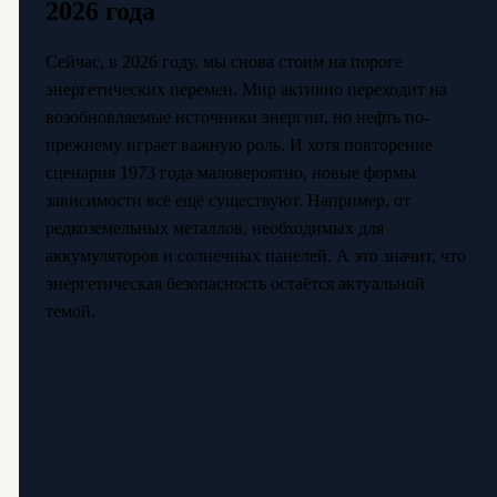
2026 года
Сейчас, в 2026 году, мы снова стоим на пороге
энергетических перемен. Мир активно переходит на
возобновляемые источники энергии, но нефть по-
прежнему играет важную роль. И хотя повторение
сценария 1973 года маловероятно, новые формы
зависимости всё ещё существуют. Например, от
редкоземельных металлов, необходимых для
аккумуляторов и солнечных панелей. А это значит, что
энергетическая безопасность остаётся актуальной
темой.