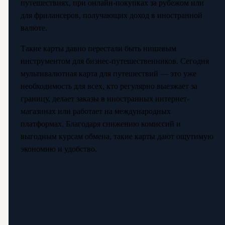
путешествиях, при онлайн-покупках за рубежом или
для фрилансеров, получающих доход в иностранной
валюте.
Такие карты давно перестали быть нишевым
инструментом для бизнес-путешественников. Сегодня
мультивалютная карта для путешествий — это уже
необходимость для всех, кто регулярно выезжает за
границу, делает заказы в иностранных интернет-
магазинах или работает на международных
платформах. Благодаря снижению комиссий и
выгодным курсам обмена, такие карты дают ощутимую
экономию и удобство.