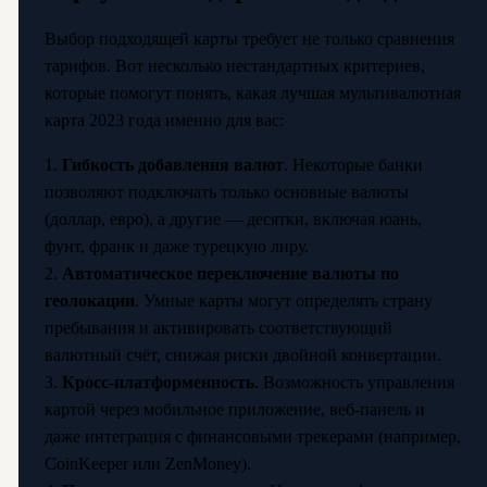
Выбор подходящей карты требует не только сравнения
тарифов. Вот несколько нестандартных критериев,
которые помогут понять, какая лучшая мультивалютная
карта 2023 года именно для вас:
1.
Гибкость добавления валют
. Некоторые банки
позволяют подключать только основные валюты
(доллар, евро), а другие — десятки, включая юань,
фунт, франк и даже турецкую лиру.
2.
Автоматическое переключение валюты по
геолокации
. Умные карты могут определять страну
пребывания и активировать соответствующий
валютный счёт, снижая риски двойной конвертации.
3.
Кросс-платформенность
. Возможность управления
картой через мобильное приложение, веб-панель и
даже интеграция с финансовыми трекерами (например,
CoinKeeper или ZenMoney).