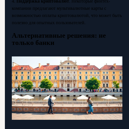
4.
Поддержка криптовалют
. Некоторые финтех-
компании предлагают мультивалютные карты с
возможностью оплаты криптовалютой, что может быть
полезно для опытных пользователей.
Альтернативные решения: не
только банки