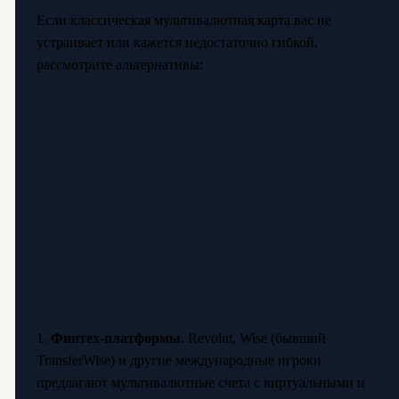
Если классическая мультивалютная карта вас не
устраивает или кажется недостаточно гибкой,
рассмотрите альтернативы:
1.
Финтех-платформы
. Revolut, Wise (бывший
TransferWise) и другие международные игроки
предлагают мультивалютные счета с виртуальными и