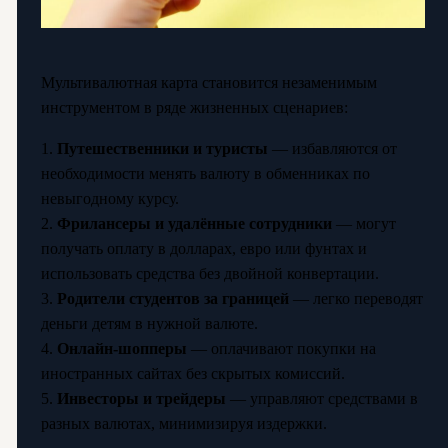
Мультивалютная карта становится незаменимым
инструментом в ряде жизненных сценариев:
1.
Путешественники и туристы
— избавляются от
необходимости менять валюту в обменниках по
невыгодному курсу.
2.
Фрилансеры и удалённые сотрудники
— могут
получать оплату в долларах, евро или фунтах и
использовать средства без двойной конвертации.
3.
Родители студентов за границей
— легко переводят
деньги детям в нужной валюте.
4.
Онлайн-шопперы
— оплачивают покупки на
иностранных сайтах без скрытых комиссий.
5.
Инвесторы и трейдеры
— управляют средствами в
разных валютах, минимизируя издержки.