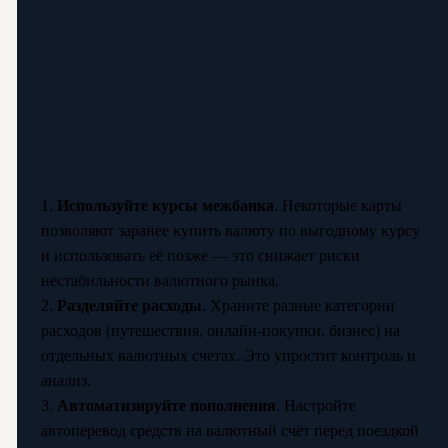
1.
Используйте курсы межбанка
. Некоторые карты
позволяют заранее купить валюту по выгодному курсу
и использовать её позже — это снижает риски
нестабильности валютного рынка.
2.
Разделяйте расходы
. Храните разные категории
расходов (путешествия, онлайн-покупки, бизнес) на
отдельных валютных счетах. Это упростит контроль и
анализ.
3.
Автоматизируйте пополнения
. Настройте
автоперевод средств на валютный счёт перед поездкой