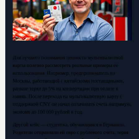
Для лучшего понимания ценности мультивалютной
карты полезно рассмотреть реальные примеры её
использования. Например, предприниматель из
Москвы, работающий с китайскими поставщиками,
раньше терял до 5% на конвертации при оплате в
юанях. После перехода на мультивалютную карту с
поддержкой CNY он начал оплачивать счета напрямую,
экономя до 100 000 рублей в год.
Другой кейс — студентка, обучающаяся в Германии.
Родители отправляли ей евро с рублёвого счёта, теряя