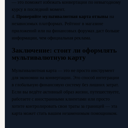
— это поможет избежать конвертации по невыгодному
курсу в последний момент.
4.
Проверяйте мультивалютная карта отзывы
на
независимых платформах. Рейтинг в магазине
приложений или на финансовых форумах даст больше
информации, чем официальная реклама.
Заключение: стоит ли оформлять
мультивалютную карту
Мультивалютная карта — это не просто инструмент
для экономии на конвертации. Это способ интеграции
в глобальную финансовую систему без лишних затрат.
Если вы ведёте активный образ жизни, путешествуете,
работаете с иностранными клиентами или просто
хотите контролировать свои траты за границей — эта
карта может стать вашим незаменимым помощником.