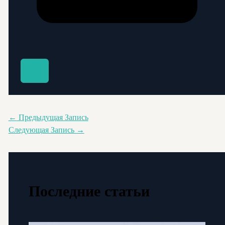
←
Предыдущая Запись
Следующая Запись
→
Последние статьи