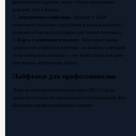
физическими картами, часто с более выгодными
курсами, чем в банках.
2.
Электронные кошельки
. Payoneer и Skrill
позволяют управлять средствами в разных валютах с
возможностью выпуска карты для снятия наличных.
3.
Карта с кэшбэком в валюте
. Некоторые банки
предлагают кэшбэк не в рублях, а в валюте, в которой
была совершена покупка — это может быть выгодно
при частых зарубежных тратах.
Лайфхаки для профессионалов
Даже лучшая мультивалютная карта 2023 года не
принесёт пользы без правильного использования. Вот
несколько профессиональных советов: