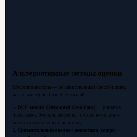
---
Альтернативные методы оценки
Мультипликаторы — не единственный способ понять,
насколько хорош бизнес. Есть ещё:
1.
DCF-анализ (Discounted Cash Flow)
— попытка
предсказать будущие денежные потоки компании и
посчитать их текущую ценность.
2.
Сравнительный анализ с аналогами (comps)
—