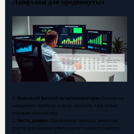
Лайфхаки для продвинутых
1.
Используй forward-мультипликаторы.
Смотри на
ожидаемую прибыль, а не на прошлую. Она лучше
отражает перспективу.
2.
Чисть данные.
Одноразовая прибыль, амнистия
долгов или разовые убытки могут исказить картину.