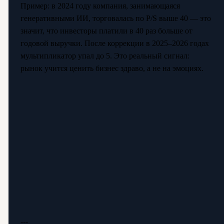
Пример: в 2024 году компания, занимающаяся
генеративными ИИ, торговалась по P/S выше 40 — это
значит, что инвесторы платили в 40 раз больше от
годовой выручки. После коррекции в 2025–2026 годах
мультипликатор упал до 5. Это реальный сигнал:
рынок учится ценить бизнес здраво, а не на эмоциях.
---