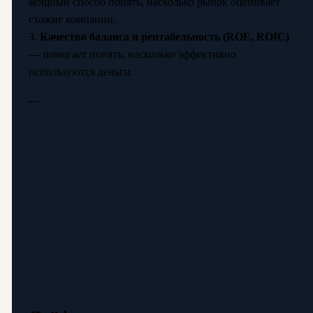
мощный способ понять, насколько рынок оценивает
схожие компании.
3.
Качество баланса и рентабельность (ROE, ROIC)
— помогает понять, насколько эффективно
используются деньги.
---