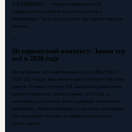
3.
EV/EBITDA
— стоимость компании к её
операционной прибыли без учёта налогов и
амортизации. Часто используется при оценке покупки
бизнеса.
---
Исторический контекст: Зачем это
всё в 2026 году
После бурных лет цифровизации и роста Big Tech в
2020–2024 годах, мир инвестиций претерпел серьёзные
сдвиги. Пузырь в секторе ИИ, вызванный ажиотажем
вокруг нейросетей, лопнул в конце 2025 года, и
инвесторы стали искать более надёжные и понятные
ориентиры. Мультипликаторы снова стали популярны:
они позволяют «остыть» от хайпа и взглянуть на
бизнес трезво.