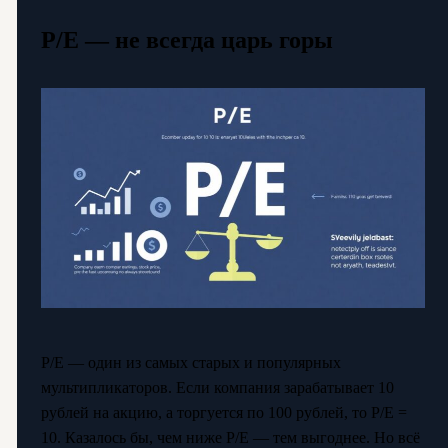
P/E — не всегда царь горы
P/E — один из самых старых и популярных
мультипликаторов. Если компания зарабатывает 10
рублей на акцию, а торгуется по 100 рублей, то P/E =
10. Казалось бы, чем ниже P/E — тем выгоднее. Но всё