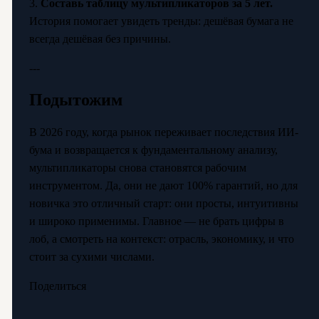
3.
Составь таблицу мультипликаторов за 5 лет.
История помогает увидеть тренды: дешёвая бумага не
всегда дешёвая без причины.
---
Подытожим
В 2026 году, когда рынок переживает последствия ИИ-
бума и возвращается к фундаментальному анализу,
мультипликаторы снова становятся рабочим
инструментом. Да, они не дают 100% гарантий, но для
новичка это отличный старт: они просты, интуитивны
и широко применимы. Главное — не брать цифры в
лоб, а смотреть на контекст: отрасль, экономику, и что
стоит за сухими числами.
Поделиться