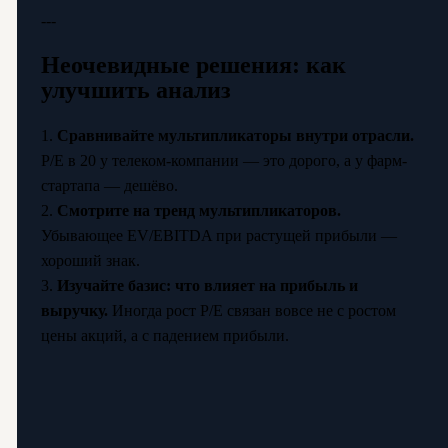
---
Неочевидные решения: как
улучшить анализ
1.
Сравнивайте мультипликаторы внутри отрасли.
P/E в 20 у телеком-компании — это дорого, а у фарм-
стартапа — дешёво.
2.
Смотрите на тренд мультипликаторов.
Убывающее EV/EBITDA при растущей прибыли —
хороший знак.
3.
Изучайте базис: что влияет на прибыль и
выручку.
Иногда рост P/E связан вовсе не с ростом
цены акций, а с падением прибыли.