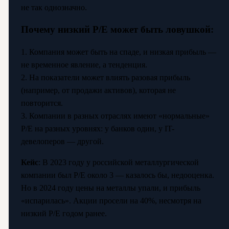
не так однозначно.
Почему низкий P/E может быть ловушкой:
1. Компания может быть на спаде, и низкая прибыль —
не временное явление, а тенденция.
2. На показатели может влиять разовая прибыль
(например, от продажи активов), которая не
повторится.
3. Компании в разных отраслях имеют «нормальные»
P/E на разных уровнях: у банков один, у IT-
девелоперов — другой.
Кейс
: В 2023 году у российской металлургической
компании был P/E около 3 — казалось бы, недооценка.
Но в 2024 году цены на металлы упали, и прибыль
«испарилась». Акции просели на 40%, несмотря на
низкий P/E годом ранее.