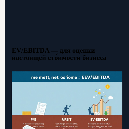
EV/EBITDA — для оценки
настоящей сто́имости бизнеса