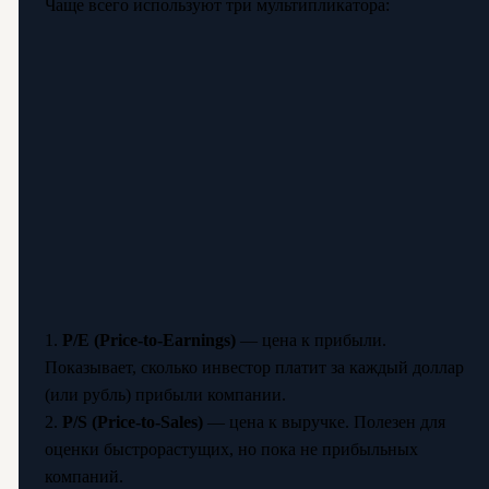
Чаще всего используют три мультипликатора:
1.
P/E (Price-to-Earnings)
— цена к прибыли.
Показывает, сколько инвестор платит за каждый доллар
(или рубль) прибыли компании.
2.
P/S (Price-to-Sales)
— цена к выручке. Полезен для
оценки быстрорастущих, но пока не прибыльных
компаний.