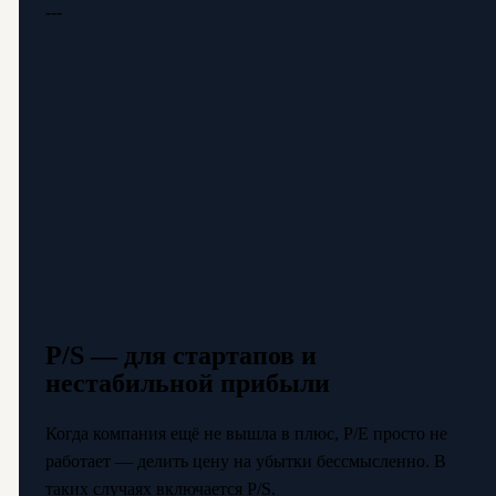
---
P/S — для стартапов и
нестабильной прибыли
Когда компания ещё не вышла в плюс, P/E просто не
работает — делить цену на убытки бессмысленно. В
таких случаях включается P/S.