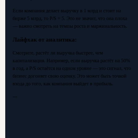
Если компания делает выручку в 1 млрд и стоит на
бирже 5 млрд, то P/S = 5. Это не значит, что она плоха
— важно смотреть на темпы роста и маржинальность.
Лайфхак от аналитика:
Смотрите, растёт ли выручка быстрее, чем
капитализация. Например, если выручка растёт на 50%
в год, а P/S остаётся на одном уровне — это сигнал, что
бизнес догоняет свою оценку. Это может быть точкой
входа до того, как компания выйдет в прибыль.
---