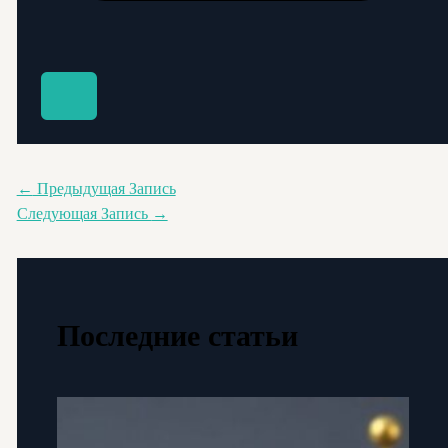
←
Предыдущая Запись
Следующая Запись
→
Последние статьи