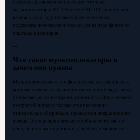
статье мы разложим по полочкам, что такое
мультипликаторы P/E, P/S и EV/EBITDA, почему они
важны в 2026 году, покажем реальные кейсы,
подскажем неочевидные ходы и дадим пару фишек от
опытных инвесторов.
---
Что такое мультипликаторы и
зачем они нужны
Мультипликаторы — это финансовые коэффициенты,
которые позволяют сравнивать компании между собой,
не вдаваясь в сотни страниц отчётности. Они отвечают
на простой вопрос: сколько стоит компания
относительно её прибыли, продаж или операционного
дохода. Это как оценивать автомобиль не только по
цене, но и по расходу топлива, пробегу и мощности.