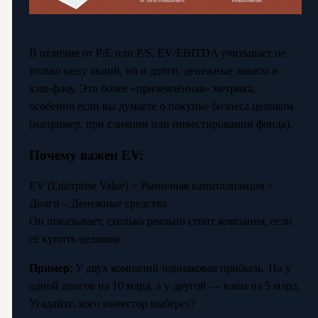
В отличие от P/E или P/S, EV/EBITDA учитывает не
только цену акций, но и долги, денежные запасы и
кэш-флоу. Это более «приземлённая» метрика,
особенно если вы думаете о покупке бизнеса целиком
(например, при слиянии или инвестировании фонда).
Почему важен EV:
EV (Enterprise Value) = Рыночная капитализация +
Долги – Денежные средства
Он показывает, сколько реально стоит компания, если
её купить целиком.
Пример
: У двух компаний одинаковая прибыль. Но у
одной долгов на 10 млрд, а у другой — кэша на 5 млрд.
Угадайте, кого инвестор выберет?