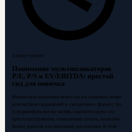
4 минут чтения
Понимание мультипликаторов
P/E, P/S и EV/EBITDA: простой
гид для новичка
Финансовая аналитика может пугать новичков своим
количеством сокращений и «загадочных» формул. Но
если разобрать всё по частям, становится ясно: это
просто инструменты, помогающие понять, насколько
бизнес дорогой или выгодный для покупки. В этой