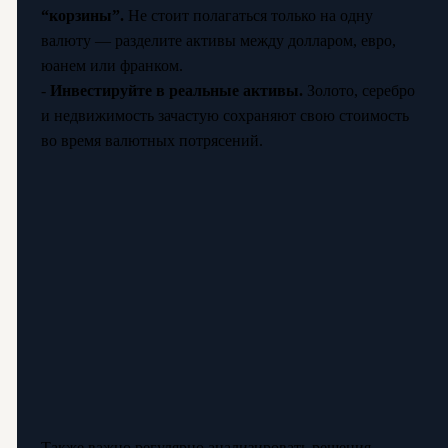
“корзины”.
Не стоит полагаться только на одну
валюту — разделите активы между долларом, евро,
юанем или франком.
-
Инвестируйте в реальные активы.
Золото, серебро
и недвижимость зачастую сохраняют свою стоимость
во время валютных потрясений.
Также важно регулярно анализировать решения