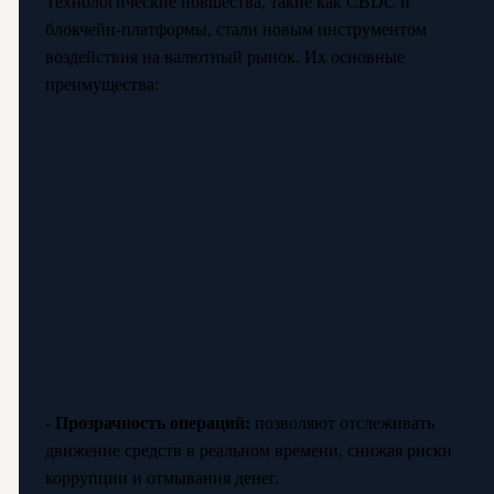
Технологические новшества, такие как CBDC и
блокчейн-платформы, стали новым инструментом
воздействия на валютный рынок. Их основные
преимущества:
-
Прозрачность операций:
позволяют отслеживать
движение средств в реальном времени, снижая риски
коррупции и отмывания денег.