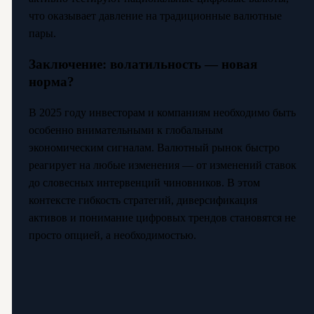
что оказывает давление на традиционные валютные
пары.
Заключение: волатильность — новая
норма?
В 2025 году инвесторам и компаниям необходимо быть
особенно внимательными к глобальным
экономическим сигналам. Валютный рынок быстро
реагирует на любые изменения — от изменений ставок
до словесных интервенций чиновников. В этом
контексте гибкость стратегий, диверсификация
активов и понимание цифровых трендов становятся не
просто опцией, а необходимостью.