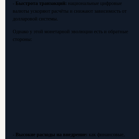
-
Быстрота транзакций:
национальные цифровые
валюты ускоряют расчёты и снижают зависимость от
долларовой системы.
Однако у этой монетарной эволюции есть и обратные
стороны:
-
Высокие расходы на внедрение:
как финансовые,