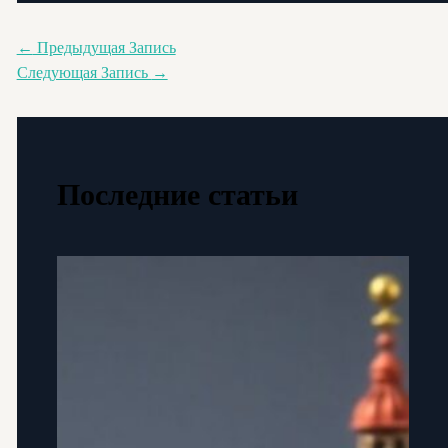
←
Предыдущая Запись
Следующая Запись
→
Последние статьи