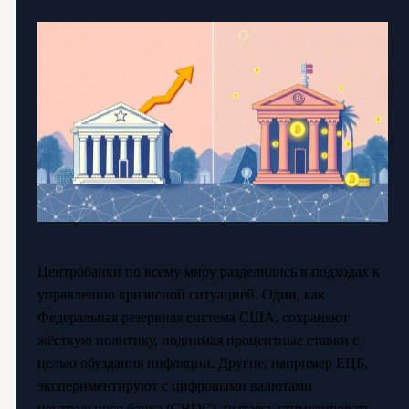
Центробанки по всему миру разделились в подходах к
управлению кризисной ситуацией. Одни, как
Федеральная резервная система США, сохраняют
жёсткую политику, поднимая процентные ставки с
целью обуздания инфляции. Другие, например ЕЦБ,
экспериментируют с цифровыми валютами
центрального банка (CBDC), пытаясь стимулировать