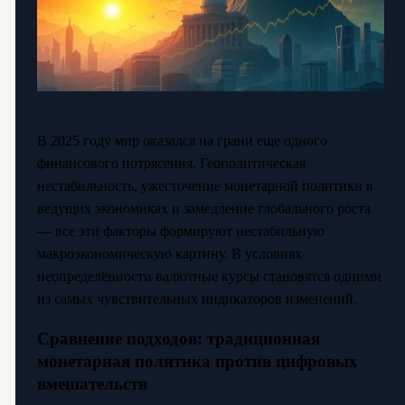
В 2025 году мир оказался на грани еще одного
финансового потрясения. Геополитическая
нестабильность, ужесточение монетарной политики в
ведущих экономиках и замедление глобального роста
— все эти факторы формируют нестабильную
макроэкономическую картину. В условиях
неопределённости валютные курсы становятся одними
из самых чувствительных индикаторов изменений.
Сравнение подходов: традиционная
монетарная политика против цифровых
вмешательств