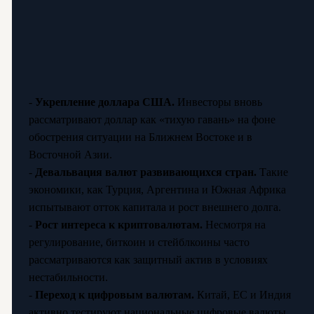
-
Укрепление доллара США.
Инвесторы вновь
рассматривают доллар как «тихую гавань» на фоне
обострения ситуации на Ближнем Востоке и в
Восточной Азии.
-
Девальвация валют развивающихся стран.
Такие
экономики, как Турция, Аргентина и Южная Африка
испытывают отток капитала и рост внешнего долга.
-
Рост интереса к криптовалютам.
Несмотря на
регулирование, биткоин и стейблкоины часто
рассматриваются как защитный актив в условиях
нестабильности.
-
Переход к цифровым валютам.
Китай, ЕС и Индия
активно тестируют национальные цифровые валюты,