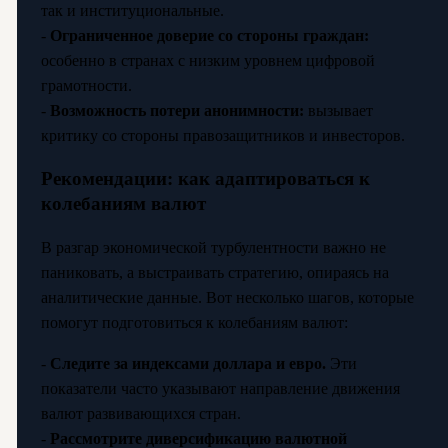
так и институциональные.
-
Ограниченное доверие со стороны граждан:
особенно в странах с низким уровнем цифровой
грамотности.
-
Возможность потери анонимности:
вызывает
критику со стороны правозащитников и инвесторов.
Рекомендации: как адаптироваться к
колебаниям валют
В разгар экономической турбулентности важно не
паниковать, а выстраивать стратегию, опираясь на
аналитические данные. Вот несколько шагов, которые
помогут подготовиться к колебаниям валют:
-
Следите за индексами доллара и евро.
Эти
показатели часто указывают направление движения
валют развивающихся стран.
-
Рассмотрите диверсификацию валютной