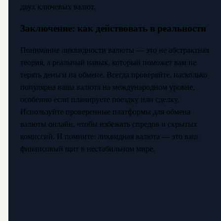
двух ключевых валют.
Заключение: как действовать в реальности
Понимание ликвидности валюты — это не абстрактная
теория, а реальный навык, который поможет вам не
терять деньги на обмене. Всегда проверяйте, насколько
популярна ваша валюта на международном уровне,
особенно если планируете поездку или сделку.
Используйте проверенные платформы для обмена
валюты онлайн, чтобы избежать спредов и скрытых
комиссий. И помните: ликвидная валюта — это ваш
финансовый щит в нестабильном мире.