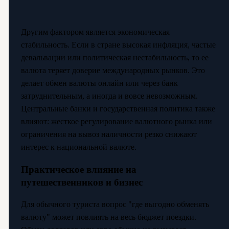
Другим фактором является экономическая
стабильность. Если в стране высокая инфляция, частые
девальвации или политическая нестабильность, то ее
валюта теряет доверие международных рынков. Это
делает обмен валюты онлайн или через банк
затруднительным, а иногда и вовсе невозможным.
Центральные банки и государственная политика также
влияют: жесткое регулирование валютного рынка или
ограничения на вывоз наличности резко снижают
интерес к национальной валюте.
Практическое влияние на
путешественников и бизнес
Для обычного туриста вопрос "где выгодно обменять
валюту" может повлиять на весь бюджет поездки.