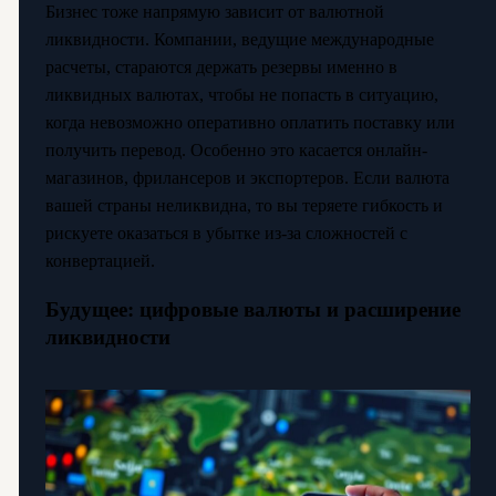
Бизнес тоже напрямую зависит от валютной
ликвидности. Компании, ведущие международные
расчеты, стараются держать резервы именно в
ликвидных валютах, чтобы не попасть в ситуацию,
когда невозможно оперативно оплатить поставку или
получить перевод. Особенно это касается онлайн-
магазинов, фрилансеров и экспортеров. Если валюта
вашей страны неликвидна, то вы теряете гибкость и
рискуете оказаться в убытке из-за сложностей с
конвертацией.
Будущее: цифровые валюты и расширение
ликвидности