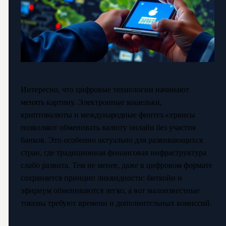
Интересно, что цифровые технологии начинают
менять картину. Электронные кошельки,
криптовалюты и международные финтех-сервисы
позволяют обменивать валюту онлайн без участия
банков. Это особенно актуально для развивающихся
стран, где традиционная финансовая инфраструктура
слабо развита. Тем не менее, даже в цифровом формате
сохраняется принцип ликвидности: биткойн и
эфириум обмениваются легко, а вот малоизвестные
токены требуют времени и дополнительных комиссий.