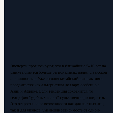
Эксперты прогнозируют, что в ближайшие 5–10 лет на
рынке появится больше региональных валют с высокой
ликвидностью. Уже сегодня китайский юань активно
продвигается как альтернатива доллару, особенно в
Азии и Африке. Если тенденция сохранится, то
география "удобных валют" существенно расширится.
Это откроет новые возможности как для частных лиц,
так и для бизнеса, уменьшив зависимость от одной-