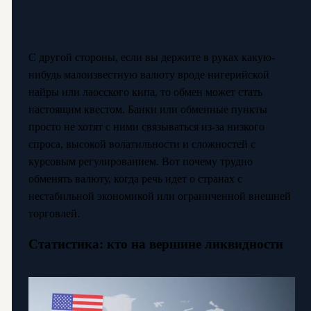
С другой стороны, если вы держите в руках какую-
нибудь малоизвестную валюту вроде нигерийской
найры или лаосского кипа, то обмен может стать
настоящим квестом. Банки или обменные пункты
просто не хотят с ними связываться из-за низкого
спроса, высокой волатильности и сложностей с
курсовым регулированием. Вот почему трудно
обменять валюту, когда речь идет о странах с
нестабильной экономикой или ограниченной внешней
торговлей.
Статистика: кто на вершине ликвидности