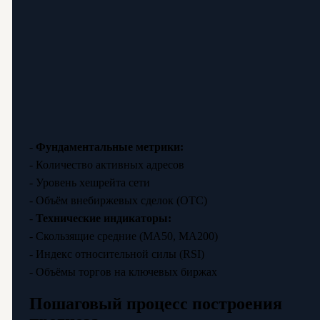
-
Фундаментальные метрики:
- Количество активных адресов
- Уровень хешрейта сети
- Объём внебиржевых сделок (OTC)
-
Технические индикаторы:
- Скользящие средние (MA50, MA200)
- Индекс относительной силы (RSI)
- Объёмы торгов на ключевых биржах
Пошаговый процесс построения