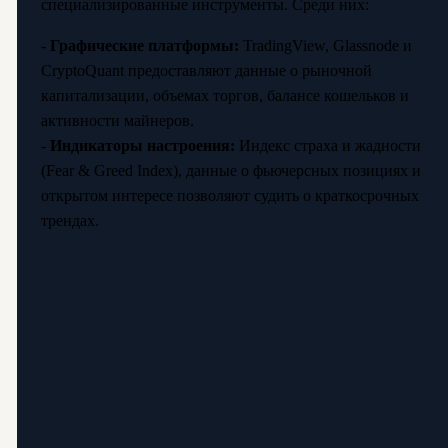
специализированные инструменты. Среди них:
-
Графические платформы:
TradingView, Glassnode и
CryptoQuant предоставляют данные о рыночной
капитализации, объемах торгов, балансе кошельков и
активности майнеров.
-
Индикаторы настроения:
Индекс страха и жадности
(Fear & Greed Index), данные о фьючерсных позициях и
открытом интересе позволяют судить о краткосрочных
трендах.