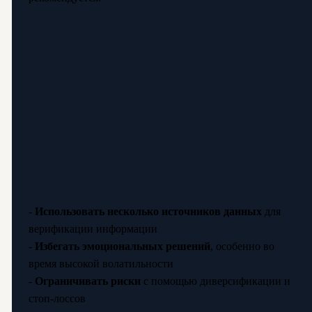
-
Использовать несколько источников данных
для
верификации информации
-
Избегать эмоциональных решений
, особенно во
время высокой волатильности
-
Ограничивать риски
с помощью диверсификации и
стоп-лоссов