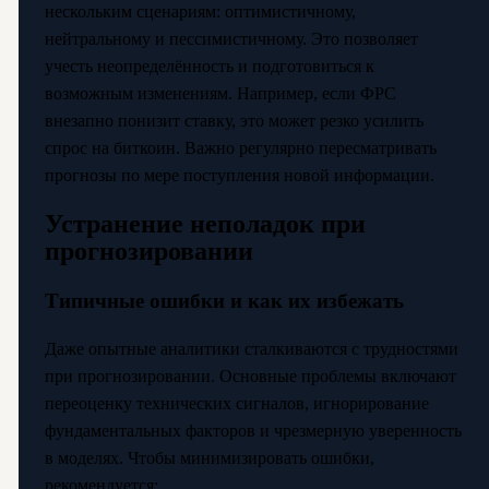
нескольким сценариям: оптимистичному,
нейтральному и пессимистичному. Это позволяет
учесть неопределённость и подготовиться к
возможным изменениям. Например, если ФРС
внезапно понизит ставку, это может резко усилить
спрос на биткоин. Важно регулярно пересматривать
прогнозы по мере поступления новой информации.
Устранение неполадок при
прогнозировании
Типичные ошибки и как их избежать
Даже опытные аналитики сталкиваются с трудностями
при прогнозировании. Основные проблемы включают
переоценку технических сигналов, игнорирование
фундаментальных факторов и чрезмерную уверенность
в моделях. Чтобы минимизировать ошибки,
рекомендуется: