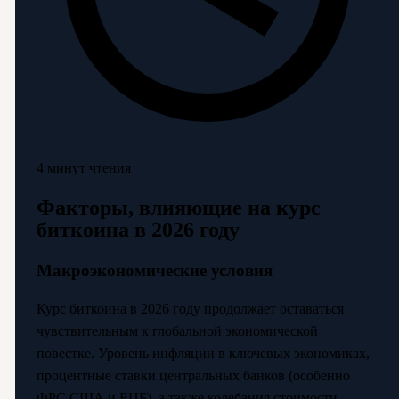
4 минут чтения
Факторы, влияющие на курс
биткоина в 2026 году
Макроэкономические условия
Курс биткоина в 2026 году продолжает оставаться
чувствительным к глобальной экономической
повестке. Уровень инфляции в ключевых экономиках,
процентные ставки центральных банков (особенно
ФРС США и ЕЦБ), а также колебания стоимости