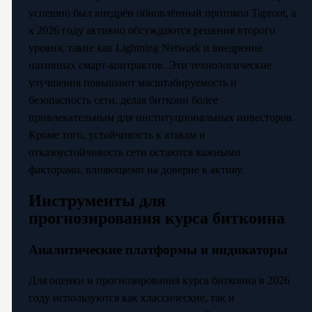
успешно был внедрён обновлённый протокол Taproot, а
к 2026 году активно обсуждаются решения второго
уровня, такие как Lightning Network и внедрение
нативных смарт-контрактов. Эти технологические
улучшения повышают масштабируемость и
безопасность сети, делая биткоин более
привлекательным для институциональных инвесторов.
Кроме того, устойчивость к атакам и
отказоустойчивость сети остаются важными
факторами, влияющими на доверие к активу.
Инструменты для
прогнозирования курса биткоина
Аналитические платформы и индикаторы
Для оценки и прогнозирования курса биткоина в 2026
году используются как классические, так и