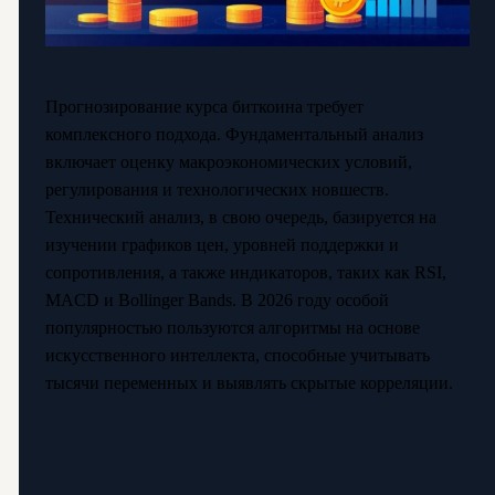
Прогнозирование курса биткоина требует
комплексного подхода. Фундаментальный анализ
включает оценку макроэкономических условий,
регулирования и технологических новшеств.
Технический анализ, в свою очередь, базируется на
изучении графиков цен, уровней поддержки и
сопротивления, а также индикаторов, таких как RSI,
MACD и Bollinger Bands. В 2026 году особой
популярностью пользуются алгоритмы на основе
искусственного интеллекта, способные учитывать
тысячи переменных и выявлять скрытые корреляции.