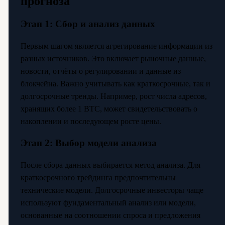
прогноза
Этап 1: Сбор и анализ данных
Первым шагом является агрегирование информации из
разных источников. Это включает рыночные данные,
новости, отчёты о регулировании и данные из
блокчейна. Важно учитывать как краткосрочные, так и
долгосрочные тренды. Например, рост числа адресов,
хранящих более 1 BTC, может свидетельствовать о
накоплении и последующем росте цены.
Этап 2: Выбор модели анализа
После сбора данных выбирается метод анализа. Для
краткосрочного трейдинга предпочтительны
технические модели. Долгосрочные инвесторы чаще
используют фундаментальный анализ или модели,
основанные на соотношении спроса и предложения