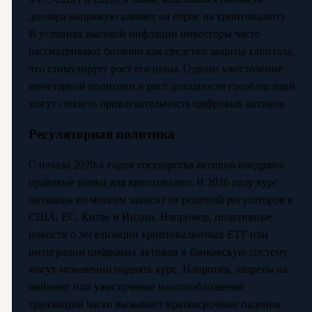
доллара напрямую влияют на спрос на криптовалюту.
В условиях высокой инфляции инвесторы часто
рассматривают биткоин как средство защиты капитала,
что стимулирует рост его цены. Однако ужесточение
монетарной политики и рост доходности гособлигаций
могут снизить привлекательность цифровых активов.
Регуляторная политика
С начала 2020-х годов государства активно внедряют
правовые рамки для криптовалют. В 2026 году курс
биткоина во многом зависит от решений регуляторов в
США, ЕС, Китае и Индии. Например, позитивные
новости о легализации криптовалютных ETF или
интеграции цифровых активов в банковскую систему
могут мгновенно поднять курс. Напротив, запреты на
майнинг или ужесточение налогообложения
транзакций часто вызывают краткосрочные падения.