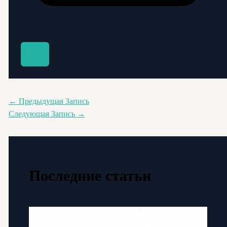
←
Предыдущая Запись
Следующая Запись
→
Последние статьи