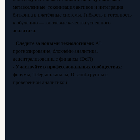
метавселенные, токенизация активов и интеграция
биткоина в платёжные системы. Гибкость и готовность
к обучению — ключевые качества успешного
аналитика.
-
Следите за новыми технологиями
: AI-
прогнозирование, блокчейн-аналитика,
децентрализованные финансы (DeFi)
-
Участвуйте в профессиональных сообществах
:
форумы, Telegram-каналы, Discord-группы с
проверенной аналитикой