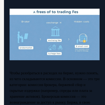
Чтобы разобраться в расходах на бирже, нужно понять,
из чего складываются комиссии. В основном — это три
категории: комиссия брокера, биржевой сбор и
скрытые издержки (например, спреды или плата за
хранение активов). Брокерская комиссия — это
вознаграждение за доступ к рынку. Биржа, в свою