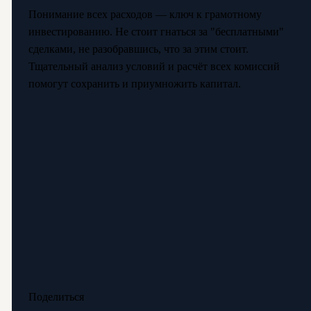
Понимание всех расходов — ключ к грамотному
инвестированию. Не стоит гнаться за "бесплатными"
сделками, не разобравшись, что за этим стоит.
Тщательный анализ условий и расчёт всех комиссий
помогут сохранить и приумножить капитал.
Поделиться