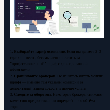
1.
Выбирайте тариф осознанно
. Если вы делаете 2–3
сделки в месяц, бессмысленно платить за
"профессиональный" тариф с фиксированной
абонплатой.
2.
Сравнивайте брокеров
. Не ленитесь читать мелкий
шрифт — именно там указаны комиссии за
депозитарий, вывод средств и прочие услуги.
3.
Следите за оборотом
. Некоторые брокеры снижают
комиссию при достижении определённого объёма
торгов.