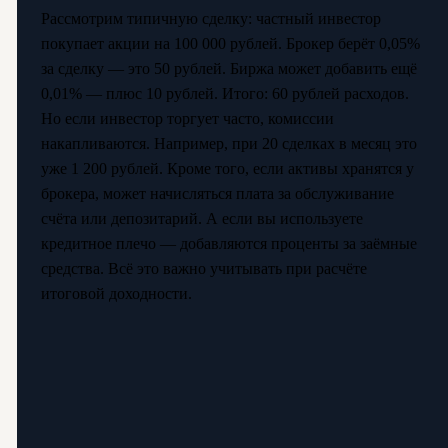
Рассмотрим типичную сделку: частный инвестор
покупает акции на 100 000 рублей. Брокер берёт 0,05%
за сделку — это 50 рублей. Биржа может добавить ещё
0,01% — плюс 10 рублей. Итого: 60 рублей расходов.
Но если инвестор торгует часто, комиссии
накапливаются. Например, при 20 сделках в месяц это
уже 1 200 рублей. Кроме того, если активы хранятся у
брокера, может начисляться плата за обслуживание
счёта или депозитарий. А если вы используете
кредитное плечо — добавляются проценты за заёмные
средства. Всё это важно учитывать при расчёте
итоговой доходности.