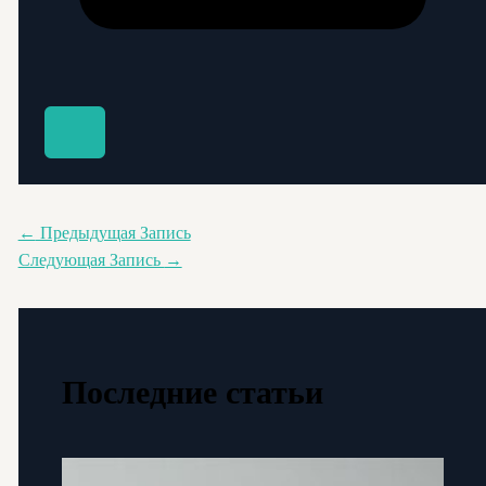
←
Предыдущая Запись
Следующая Запись
→
Последние статьи