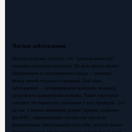
Частые заблуждения
Многие новички считают, что "нулевая комиссия"
означает отсутствие расходов. На деле брокер может
зарабатывать на расширенном спреде — разнице
между ценой покупки и продажи. Ещё одно
заблуждение — игнорирование комиссии за вывод
средств или конвертацию валюты. Также некоторые
считают, что комиссии одинаковы у всех брокеров. Это
не так: у разных компаний разные тарифы, особенно
для ИИС, маржинальных счетов или торговли
деривативами. Непонимание всех этих деталей может