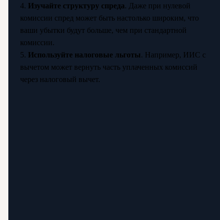
4.
Изучайте структуру спреда
. Даже при нулевой
комиссии спред может быть настолько широким, что
ваши убытки будут больше, чем при стандартной
комиссии.
5.
Используйте налоговые льготы
. Например, ИИС с
вычетом может вернуть часть уплаченных комиссий
через налоговый вычет.