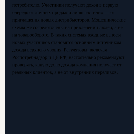
потребителю. Участники получают доход в первую
очередь от личных продаж и лишь частично — от
приглашения новых дистрибьюторов. Мошеннические
схемы же сосредоточены на привлечении людей, а не
на товарообороте. В таких системах входные взносы
новых участников становятся основным источником
дохода верхнего уровня. Регуляторы, включая
Роспотребнадзор и ЦБ РФ, настоятельно рекомендуют
проверять, какую долю дохода компания получает от
реальных клиентов, а не от внутренних переливов.