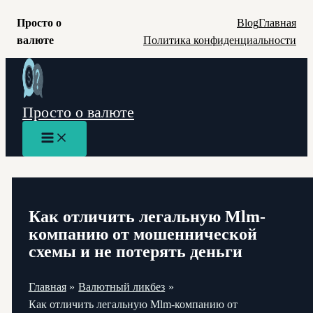
Просто о
Blog
Главная
валюте
Политика конфиденциальности
Перейти
к
содержимому
Просто о валюте
Main
Menu
Как отличить легальную Mlm-
компанию от мошеннической
схемы и не потерять деньги
Главная
Валютный ликбез
Как отличить легальную Mlm-компанию от