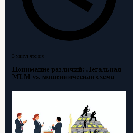
3 минут чтения
Понимание различий: Легальная
MLM vs. мошенническая схема