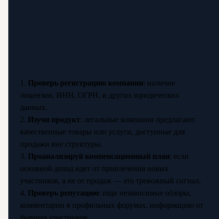
1.
Проверь регистрацию компании
: наличие
лицензии, ИНН, ОГРН, и других юридических
данных.
2.
Изучи продукт
: легальные компании предлагают
качественные товары или услуги, доступные для
продажи вне структуры.
3.
Проанализируй компенсационный план
: если
основной доход идет от привлечения новых
участников, а не от продаж — это тревожный сигнал.
4.
Проверь репутацию
: ищи независимые обзоры,
комментарии в профильных форумах, информацию от
бывших участников.