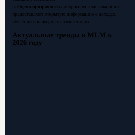
5.
Оцени прозрачность
: добросовестные компании
предоставляют открытую информацию о доходах,
обучении и карьерных возможностях.
Актуальные тренды в MLM к
2026 году