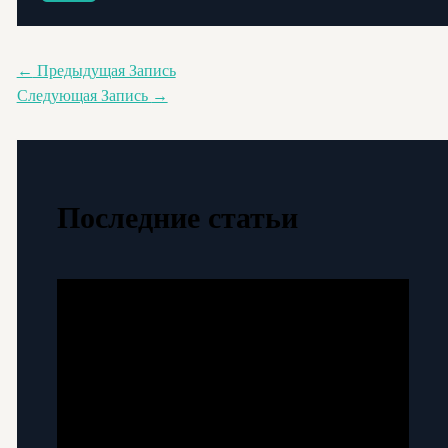
←
Предыдущая Запись
Следующая Запись
→
Последние статьи