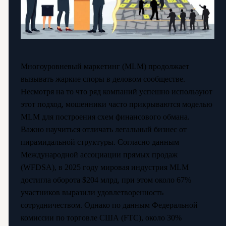
Многоуровневый маркетинг (MLM) продолжает
вызывать жаркие споры в деловом сообществе.
Несмотря на то что ряд компаний успешно используют
этот подход, мошенники часто прикрываются моделью
MLM для построения схем финансового обмана.
Важно научиться отличать легальный бизнес от
пирамидальной структуры. Согласно данным
Международной ассоциации прямых продаж
(WFDSA), в 2025 году мировая индустрия MLM
достигла оборота $204 млрд, при этом около 67%
участников выразили удовлетворенность
сотрудничеством. Однако по данным Федеральной
комиссии по торговле США (FTC), около 30%