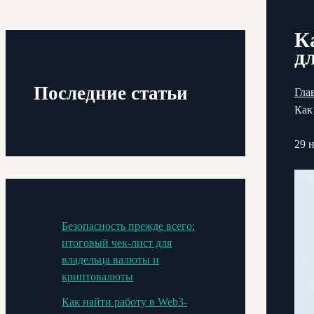
К
д
Последние статьи
Гла
Как
29 
Безопасность прежде всего:
итоговый чек-лист для
владельца валюты и
криптовалюты
Как найти работу в Web3-