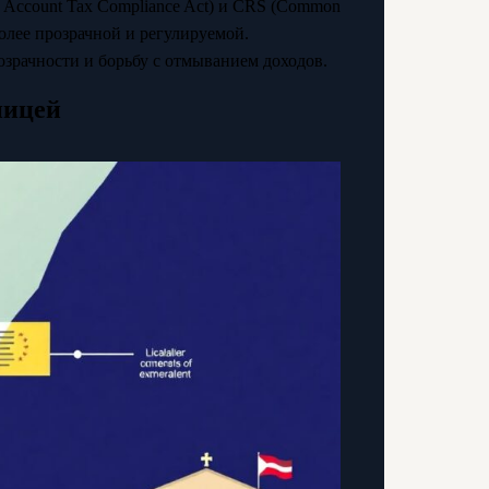
 Account Tax Compliance Act) и CRS (Common
более прозрачной и регулируемой.
рачности и борьбу с отмыванием доходов.
ницей