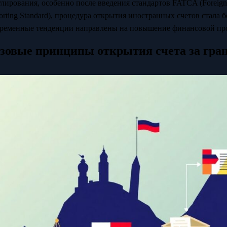
улирования, особенно после введения стандартов FATCA (Foreign
orting Standard), процедура открытия иностранных счетов стала 
ременные тенденции направлены на повышение финансовой проз
зовые принципы открытия счета за гра