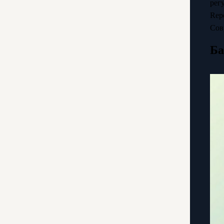
рег
Rep
Сов
Ба