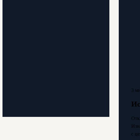
3 м
Ис
Отк
Изн
с ц