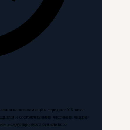
ления капиталом ещё в середине XX века.
ациями и состоятельными частными лицами
ием международного банковского